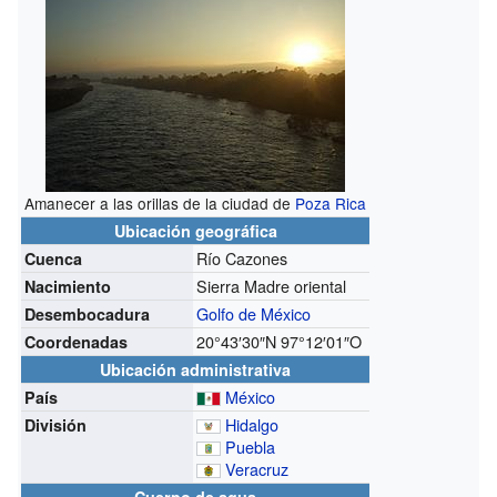
Amanecer a las orillas de la ciudad de
Poza Rica
Ubicación geográfica
Río Cazones
Cuenca
Sierra Madre oriental
Nacimiento
Golfo de México
Desembocadura
20°43′30″N
97°12′01″O
Coordenadas
Ubicación administrativa
México
País
Hidalgo
División
Puebla
Veracruz
Cuerpo de agua