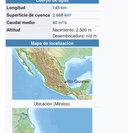
145
km
Longitud
2.668
km²
Superficie de cuenca
40
m³
/
s
Caudal medio
Nacimiento: 2.500
m
Altitud
Desembocadura: n/d
m
Mapa de localización
Río Cazones
Ubicación (México).