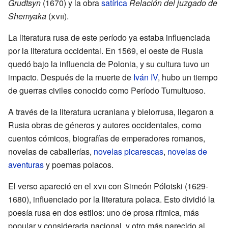
Grudtsyn
(1670) y la obra
satírica
Relación del juzgado de
Shemyaka
(
xvii
).
La literatura rusa de este período ya estaba influenciada
por la literatura occidental. En 1569, el oeste de Rusia
quedó bajo la influencia de Polonia, y su cultura tuvo un
impacto. Después de la muerte de
Iván IV
, hubo un tiempo
de guerras civiles conocido como Período Tumultuoso.
A través de la literatura ucraniana y bielorrusa, llegaron a
Rusia obras de géneros y autores occidentales, como
cuentos cómicos, biografías de emperadores romanos,
novelas de caballerías,
novelas picarescas
,
novelas de
aventuras
y poemas polacos.
El verso apareció en el
xvii
con Simeón Pólotski (1629-
1680), influenciado por la literatura polaca. Esto dividió la
poesía rusa en dos estilos: uno de prosa rítmica, más
popular y considerada nacional, y otro más parecido al