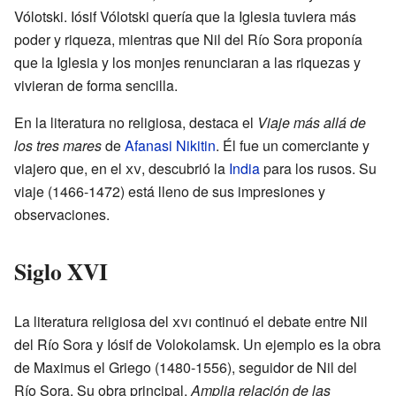
Vólotski. Iósif Vólotski quería que la Iglesia tuviera más
poder y riqueza, mientras que Nil del Río Sora proponía
que la Iglesia y los monjes renunciaran a las riquezas y
vivieran de forma sencilla.
En la literatura no religiosa, destaca el
Viaje más allá de
los tres mares
de
Afanasi Nikitin
. Él fue un comerciante y
viajero que, en el
xv
, descubrió la
India
para los rusos. Su
viaje (1466-1472) está lleno de sus impresiones y
observaciones.
Siglo XVI
La literatura religiosa del
xvi
continuó el debate entre Nil
del Río Sora y Iósif de Volokolamsk. Un ejemplo es la obra
de Maximus el Griego (1480-1556), seguidor de Nil del
Río Sora. Su obra principal,
Amplia relación de las