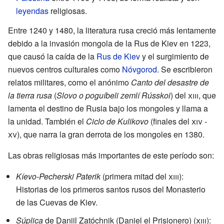
leyendas
religiosas.
Entre 1240 y 1480, la literatura rusa creció más lentamente
debido a la invasión mongola de la Rus de Kiev en 1223,
que causó la caída de la
Rus de Kiev
y el surgimiento de
nuevos centros culturales como
Nóvgorod
. Se escribieron
relatos militares, como el anónimo
Canto del desastre de
la tierra rusa
(
Slovo o poguíbeli zemlí Rússkoi
) del
xiii
, que
lamenta el destino de Rusia bajo los mongoles y llama a
la unidad. También el
Ciclo de Kulikovo
(finales del
xiv
-
xv
), que narra la gran derrota de los mongoles en 1380.
Las obras religiosas más importantes de este período son:
Kíevo-Pecherski Paterik
(primera mitad del
xiii
):
Historias de los primeros santos rusos del Monasterio
de las Cuevas de Kiev.
Súplica
de Daniil Zatóchnik (Daniel el Prisionero) (
xiii
):