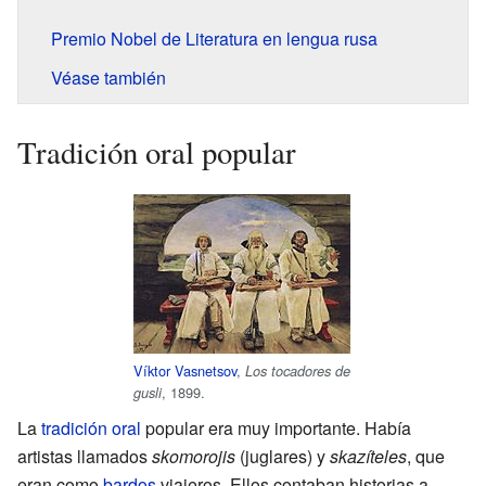
Premio Nobel de Literatura en lengua rusa
Véase también
Tradición oral popular
Víktor Vasnetsov
,
Los tocadores de
, 1899.
gusli
La
tradición oral
popular era muy importante. Había
artistas llamados
skomorojis
(juglares) y
skazíteles
, que
eran como
bardos
viajeros. Ellos contaban historias a