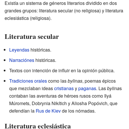
Existía un sistema de géneros literarios dividido en dos
grandes grupos: literatura secular (no religiosa) y literatura
eclesiástica (religiosa).
Literatura secular
Leyendas
históricas.
Narraciónes
históricas.
Textos con intención de influir en la opinión pública.
Tradiciones orales
como las
bylinas
, poemas épicos
que mezclaban ideas
cristianas
y
paganas
. Las
bylina
s
contaban las aventuras de héroes rusos como Ilyá
Múromets, Dobrynia Nikítich y Aliosha Popóvich, que
defendían la
Rus de Kiev
de los nómadas.
Literatura eclesiástica