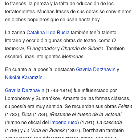
lo francés, la pereza y la falta de educación de los
terratenientes. Muchas frases de sus obras se convirtieron
en dichos populares que se usan hasta hoy.
La zarina
Catalina II de Rusia
también tenía talento
literario y escribió algunas obras de teatro, como
O
tempora!
,
El engañador
y
Chamán de Siberia
. También
escribió unas inteligentes
Memorias
.
En cuanto a la poesía, destacan
Gavrila Derzhavin
y
Nikolái Karamzín
.
Gavrila Derzhavin
(1743-1816) fue influenciado por
Lomonósov y Sumarókov. Amante de las formas clásicas,
su poesía era muy sentida. Se recuerdan sus obras
Felitsa
(1782),
Dios
(1784),
¡Resuene el trueno de la victoria!
(himno no oficial del
Imperio ruso
) (1791),
La cascada
(1798) y
La Vida en Zvansk
(1807). Derzhavin también