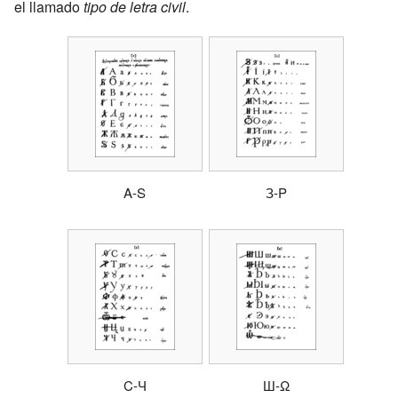
el llamado
tipo de letra civil
.
A-S
З-P
C-Ч
Ш-Ω