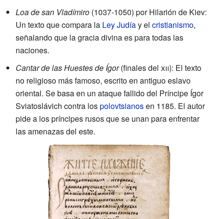
Loa de san Vladímiro
(1037-1050) por Hilarión de Kiev:
Un texto que compara la
Ley Judía
y el
cristianismo
,
señalando que la gracia divina es para todas las
naciones.
Cantar de las Huestes de Ígor
(finales del
xii
): El texto
no religioso más famoso, escrito en antiguo eslavo
oriental. Se basa en un ataque fallido del Príncipe Ígor
Sviatoslávich contra los
polovtsianos
en 1185. El autor
pide a los príncipes rusos que se unan para enfrentar
las amenazas del este.