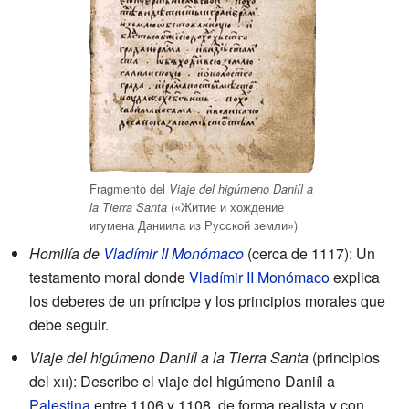
Fragmento del
Viaje del higúmeno Daniíl a
(«Житие и хождение
la Tierra Santa
игумена Даниила из Русской земли»)
Homilía de
Vladímir II Monómaco
(cerca de 1117): Un
testamento moral donde
Vladímir II Monómaco
explica
los deberes de un príncipe y los principios morales que
debe seguir.
Viaje del higúmeno Daniíl a la Tierra Santa
(principios
del
xii
): Describe el viaje del higúmeno Daniíl a
Palestina
entre 1106 y 1108, de forma realista y con