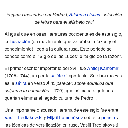
Páginas revisadas por Pedro I,
Alfabeto cirílico
, selección
de letras para el alfabeto civil
Al igual que en otras literaturas occidentales de este siglo,
la
Ilustración
(un movimiento que valoraba la razón y el
conocimiento) llegó a la cultura rusa. Este período se
conoce como el "Siglo de las Luces" o "Siglo de la razón".
El primer escritor importante del
xviii
fue
Antioj Kantemir
(1708-1744), un poeta
satírico
importante. Su obra maestra
es la
sátira
en verso
A mi parecer: sobre aquellos que
culpan a la educación
(1729), que criticaba a quienes
querían eliminar el legado cultural de Pedro I.
Una importante discusión literaria de este siglo fue entre
Vasili Trediakovski
y
Mijaíl Lomonósov
sobre la
poesía
y
las técnicas de versificación en ruso. Vasili Trediakovski