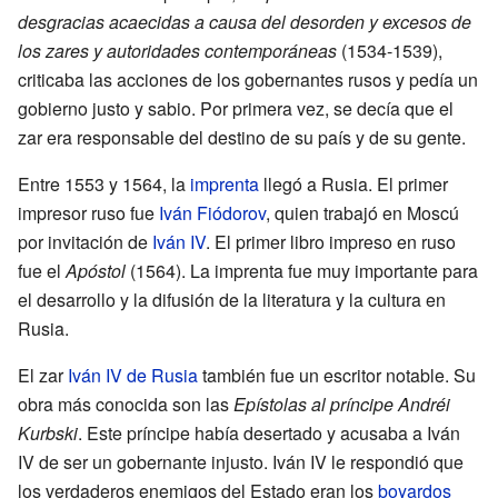
desgracias acaecidas a causa del desorden y excesos de
los zares y autoridades contemporáneas
(1534-1539),
criticaba las acciones de los gobernantes rusos y pedía un
gobierno justo y sabio. Por primera vez, se decía que el
zar era responsable del destino de su país y de su gente.
Entre 1553 y 1564, la
imprenta
llegó a Rusia. El primer
impresor ruso fue
Iván Fiódorov
, quien trabajó en Moscú
por invitación de
Iván IV
. El primer libro impreso en ruso
fue el
Apóstol
(1564). La imprenta fue muy importante para
el desarrollo y la difusión de la literatura y la cultura en
Rusia.
El zar
Iván IV de Rusia
también fue un escritor notable. Su
obra más conocida son las
Epístolas al príncipe Andréi
Kurbski
. Este príncipe había desertado y acusaba a Iván
IV de ser un gobernante injusto. Iván IV le respondió que
los verdaderos enemigos del Estado eran los
boyardos