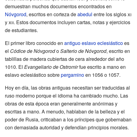
demuestran muchos documentos encontrados en
Nóvgorod
, escritos en corteza de
abedul
entre los siglos
xi
y
xii
. Estos documentos incluyen cartas, notas y ejercicios
de estudiantes.
El primer libro conocido en
antiguo eslavo eclesiástico
es
el
Códice de Nóvgorod
o
Salterio de Nóvgorod
, escrito en
tablillas de madera cubiertas de cera alrededor del año
1010. El
Evangeliario de Ostromir
fue escrito a mano en
eslavo eclesiástico sobre
pergamino
en 1056 o 1057.
Hoy en día, las obras antiguas necesitan ser traducidas al
ruso moderno porque el idioma ha cambiado mucho. Las
obras de esta época eran generalmente anónimas y
escritas a mano. A menudo, hablaban de la belleza y el
poder de Rusia, criticaban a los príncipes que gobernaban
con demasiada autoridad y defendían principios morales.