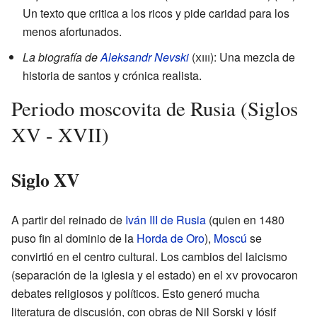
Un texto que critica a los ricos y pide caridad para los
menos afortunados.
La biografía de
Aleksandr Nevski
(
xiii
): Una mezcla de
historia de santos y crónica realista.
Periodo moscovita de Rusia (Siglos
XV - XVII)
Siglo XV
A partir del reinado de
Iván III de Rusia
(quien en 1480
puso fin al dominio de la
Horda de Oro
),
Moscú
se
convirtió en el centro cultural. Los cambios del laicismo
(separación de la iglesia y el estado) en el
xv
provocaron
debates religiosos y políticos. Esto generó mucha
literatura de discusión, con obras de Nil Sorski y Iósif