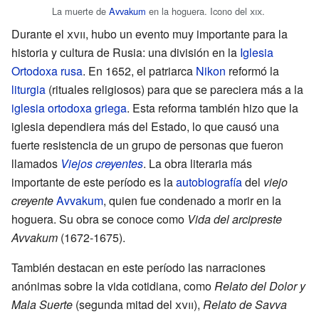
La muerte de
Avvakum
en la hoguera. Icono del
xix
.
Durante el
xvii
, hubo un evento muy importante para la
historia y cultura de Rusia: una división en la
Iglesia
Ortodoxa rusa
. En 1652, el patriarca
Nikon
reformó la
liturgia
(rituales religiosos) para que se pareciera más a la
iglesia ortodoxa griega
. Esta reforma también hizo que la
iglesia dependiera más del Estado, lo que causó una
fuerte resistencia de un grupo de personas que fueron
llamados
Viejos creyentes
. La obra literaria más
importante de este período es la
autobiografía
del
viejo
creyente
Avvakum
, quien fue condenado a morir en la
hoguera. Su obra se conoce como
Vida del arcipreste
Avvakum
(1672-1675).
También destacan en este período las narraciones
anónimas sobre la vida cotidiana, como
Relato del Dolor y
Mala Suerte
(segunda mitad del
xvii
),
Relato de Savva