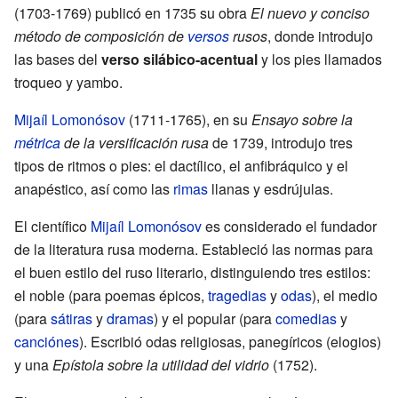
(1703-1769) publicó en 1735 su obra
El nuevo y conciso
método de composición de
versos
rusos
, donde introdujo
las bases del
verso silábico-acentual
y los pies llamados
troqueo y yambo.
Mijaíl Lomonósov
(1711-1765), en su
Ensayo sobre la
métrica
de la versificación rusa
de 1739, introdujo tres
tipos de ritmos o pies: el dactílico, el anfibráquico y el
anapéstico, así como las
rimas
llanas y esdrújulas.
El científico
Mijaíl Lomonósov
es considerado el fundador
de la literatura rusa moderna. Estableció las normas para
el buen estilo del ruso literario, distinguiendo tres estilos:
el noble (para poemas épicos,
tragedias
y
odas
), el medio
(para
sátiras
y
dramas
) y el popular (para
comedias
y
canciónes
). Escribió odas religiosas, panegíricos (elogios)
y una
Epístola sobre la utilidad del vidrio
(1752).