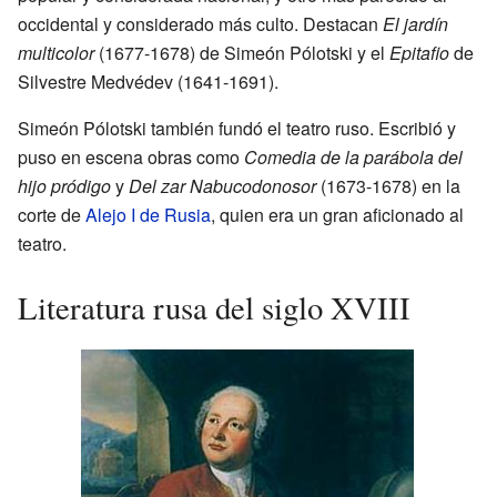
occidental y considerado más culto. Destacan
El jardín
multicolor
(1677-1678) de Simeón Pólotski y el
Epitafio
de
Silvestre Medvédev (1641-1691).
Simeón Pólotski también fundó el teatro ruso. Escribió y
puso en escena obras como
Comedia de la parábola del
hijo pródigo
y
Del zar Nabucodonosor
(1673-1678) en la
corte de
Alejo I de Rusia
, quien era un gran aficionado al
teatro.
Literatura rusa del siglo XVIII