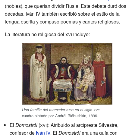
(nobles), que querían dividir Rusia. Este debate duró dos
décadas. Iván IV también escribió sobre el estilo de la
lengua escrita y compuso poemas y cantos religiosos.
La literatura no religiosa del
xvi
incluye:
,
Una familia del mercader ruso en el siglo
xvii
cuadro pintado por Andréi Riábushkin, 1896.
El
Domostrói
(
xvi
): Atribuido al arcipreste Silvestre,
confesor de
Iván IV
. El
Domostrói
era una guía con