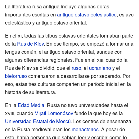
La literatura rusa antigua incluye algunas obras
importantes escritas en
antiguo eslavo eclesiástico
, eslavo
eclesiástico y antiguo eslavo oriental.
En el
xi
, todas las tribus eslavas orientales formaban parte
de la
Rus de Kiev
. En ese tiempo, se empezó a formar una
lengua común, el antiguo eslavo oriental, aunque con
algunas diferencias regionales. Fue en el
xiii
, cuando la
Rus de Kiev se dividió, que el
ruso
, el
ucraniano
y el
bielorruso
comenzaron a desarrollarse por separado. Por
eso, estas tres culturas comparten un período inicial en la
historia de su literatura.
En la
Edad Media
, Rusia no tuvo universidades hasta el
xviii
, cuando
Mijaíl Lomonósov
fundó la que hoy es la
Universidad Estatal de Moscú
. Los centros de enseñanza
en la Rusia medieval eran los
monasterios
. A pesar de
esto, había personas que sabían leer y escribir, como lo