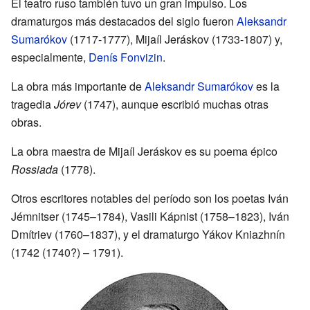
El teatro ruso también tuvo un gran impulso. Los
dramaturgos más destacados del siglo fueron
Aleksandr
Sumarókov
(1717-1777), Mijaíl Jeráskov (1733-1807) y,
especialmente,
Denís Fonvizin
.
La obra más importante de
Aleksandr Sumarókov
es la
tragedia
Jórev
(1747), aunque escribió muchas otras
obras.
La obra maestra de Mijaíl Jeráskov es su poema épico
Rossiada
(1778).
Otros escritores notables del período son los poetas Iván
Jémnitser (1745–1784), Vasili Kápnist (1758–1823), Iván
Dmítriev (1760–1837), y el dramaturgo Yákov Kniazhnín
(1742 (1740?) – 1791).