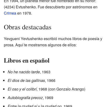
En 1994, un planeta menor fue nombrado en su honor:
(4234) Evtushenko. Fue descubierto por astrónomos en
Crimea
en 1978.
Obras destacadas
Yevgueni Yevtushenko escribió muchos libros de poesía y
prosa. Aquí te mostramos algunos de ellos:
Libros en español
No he nacido tarde
, 1963
El dios de las gallinas
, 1966
El oso y el colibrí
, 1968 (con Gonzalo Arango)
Autobiografía precoz
, 1969
Entre la ciudad sí y la ciudad no
, 1969