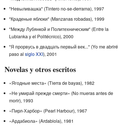
"Невыливашка" (Tintero no-se-derrama), 1997
"Краденые яблоки" (Manzanas robadas), 1999
"Между Лубянкой и Политехническим" (Entre la
Lubianka y el Politécnico), 2000
"Я прорвусь в двадцать первый век..." (Yo me abriré
paso al
siglo XXI
), 2001
Novelas y otros escritos
«Ягодные места» (Tierra de bayas), 1982
«Не умирай прежде смерти» (No mueras antes de
morir), 1993
«Пирл-Харбор» (Pearl Harbour), 1967
«Ардабиола» (Ardabiola), 1981