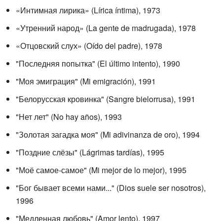
«Интимная лирика» (Lírica íntima), 1973
«Утренний народ» (La gente de madrugada), 1978
«Отцовский слух» (Oído del padre), 1978
"Последняя попытка" (El último intento), 1990
"Моя эмиграция" (Mi emigración), 1991
"Белорусская кровинка" (Sangre bielorrusa), 1991
"Нет лет" (No hay años), 1993
"Золотая загадка моя" (Mi adivinanza de oro), 1994
"Поздние слёзы" (Lágrimas tardías), 1995
"Моё самое-самое" (Mi mejor de lo mejor), 1995
"Бог бывает всеми нами..." (Dios suele ser nosotros),
1996
"Медленная любовь" (Amor lento), 1997