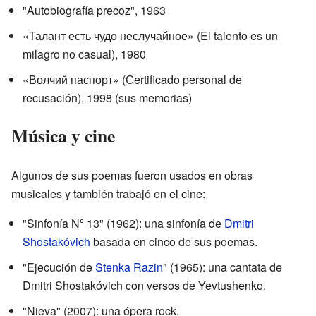
"Autobiografía precoz", 1963
«Талант есть чудо неслучайное» (El talento es un
milagro no casual), 1980
«Волчий паспорт» (Сertificado personal de
recusación), 1998 (sus memorias)
Música y cine
Algunos de sus poemas fueron usados en obras
musicales y también trabajó en el cine:
"Sinfonía Nº 13" (1962): una sinfonía de
Dmitri
Shostakóvich
basada en cinco de sus poemas.
"Ejecución de
Stenka Razin
" (1965): una cantata de
Dmitri Shostakóvich con versos de Yevtushenko.
"Nieva" (2007): una ópera rock.