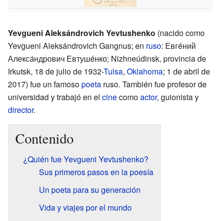
Yevgueni Aleksándrovich Yevtushenko
(nacido como
Yevgueni Aleksándrovich Gangnus; en
ruso
: Евгéний
Алекса́ндрович Евтушéнко; Nizhneúdinsk, provincia de
Irkutsk, 18 de julio de 1932-
Tulsa
,
Oklahoma
; 1 de abril de
2017) fue un famoso
poeta
ruso. También fue profesor de
universidad y trabajó en el
cine
como
actor
, guionista y
director
.
Contenido
¿Quién fue Yevgueni Yevtushenko?
Sus primeros pasos en la poesía
Un poeta para su generación
Vida y viajes por el mundo