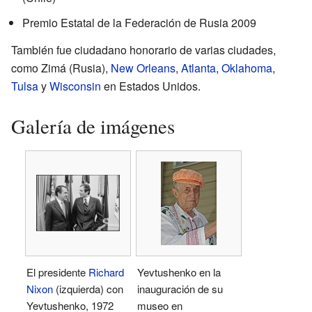
Premio Estatal de la Federación de Rusia 2009
También fue ciudadano honorario de varias ciudades,
como Zimá (Rusia),
New Orleans
,
Atlanta
,
Oklahoma
,
Tulsa
y
Wisconsin
en Estados Unidos.
Galería de imágenes
El presidente
Richard
Yevtushenko en la
Nixon
(izquierda) con
inauguración de su
Yevtushenko, 1972
museo en