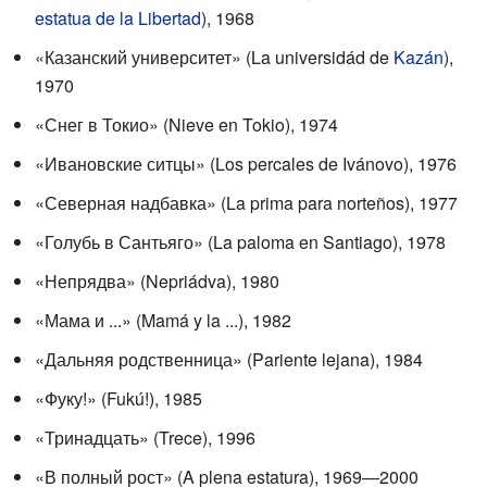
estatua de la Libertad
), 1968
«Казанский университет» (La universidád de
Kazán
),
1970
«Снег в Токио» (Nieve en Tokio), 1974
«Ивановские ситцы» (Los percales de Ivánovo), 1976
«Северная надбавка» (La prima para norteños), 1977
«Голубь в Сантьяго» (La paloma en Santiago), 1978
«Непрядва» (Nepriádva), 1980
«Мама и ...» (Mamá y la ...), 1982
«Дальняя родственница» (Pariente lejana), 1984
«Фуку!» (Fukú!), 1985
«Тринадцать» (Trece), 1996
«В полный рост» (A plena estatura), 1969—2000