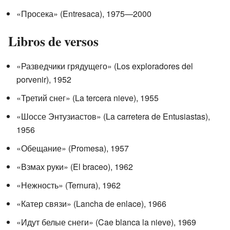
«Просека» (Entresaca), 1975—2000
Libros de versos
«Разведчики грядущего» (Los exploradores del
porvenir), 1952
«Третий снег» (La tercera nieve), 1955
«Шоссе Энтузиастов» (La carretera de Entusiastas),
1956
«Обещание» (Promesa), 1957
«Взмах руки» (El braceo), 1962
«Нежность» (Ternura), 1962
«Катер связи» (Lancha de enlace), 1966
«Идут белые снеги» (Cae blanca la nieve), 1969