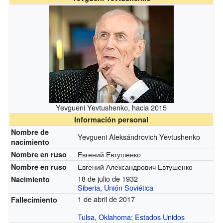
Yevgueni Yevtushenko, hacia 2015
Información personal
Nombre de
Yevgueni Aleksándrovich Yevtushenko
nacimiento
Евгений Евтушенко
Nombre en ruso
Евгений Александрович Евтушенко
Nombre en ruso
18 de julio de 1932
Nacimiento
Siberia
,
Unión Soviética
1 de abril de 2017
Fallecimiento
Tulsa
,
Oklahoma
;
Estados Unidos