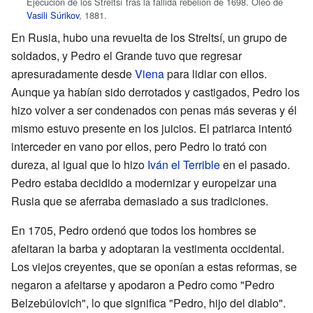
Ejecución de los Streltsí tras la fallida rebelión de 1698. Óleo de
Vasili Súrikov
, 1881.
En Rusia, hubo una revuelta de los Streltsí, un grupo de
soldados, y Pedro el Grande tuvo que regresar
apresuradamente desde
Viena
para lidiar con ellos.
Aunque ya habían sido derrotados y castigados, Pedro los
hizo volver a ser condenados con penas más severas y él
mismo estuvo presente en los juicios. El patriarca intentó
interceder en vano por ellos, pero Pedro lo trató con
dureza, al igual que lo hizo
Iván el Terrible
en el pasado.
Pedro estaba decidido a modernizar y europeizar una
Rusia que se aferraba demasiado a sus tradiciones.
En 1705, Pedro ordenó que todos los hombres se
afeitaran la barba y adoptaran la vestimenta occidental.
Los viejos creyentes, que se oponían a estas reformas, se
negaron a afeitarse y apodaron a Pedro como "Pedro
Belzebúlovich", lo que significa "Pedro, hijo del diablo".