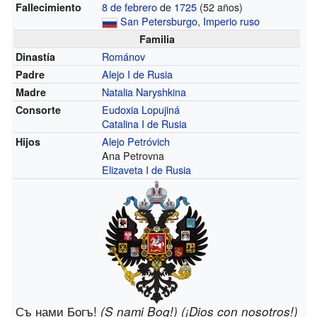
8 de febrero
de
1725
(52 años)
Fallecimiento
San Petersburgo
,
Imperio ruso
Familia
Románov
Dinastía
Alejo I de Rusia
Padre
Natalia Naryshkina
Madre
Eudoxia Lopujiná
Consorte
Catalina I de Rusia
Alejo Petróvich
Hijos
Ana Petrovna
Elizaveta I de Rusia
Съ нами Богъ!
(S nami Bog!) (¡Dios con nosotros!)