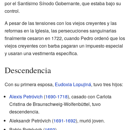
por el Santísimo Sínodo Gobernante, que estaba bajo su
control.
A pesar de las tensiones con los viejos creyentes y las
reformas en la Iglesia, las persecuciones sanguinarias
finalmente cesaron en 1722, cuando Pedro ordenó que los
viejos creyentes con barba pagaran un impuesto especial
y usaran una vestimenta específica.
Descendencia
Con su primera esposa,
Eudoxia Lopujiná
, tuvo tres hijos:
Alexis Petróvich
(
1690
-
1718
), casado con Carlota
Cristina de Braunschweig-Wolfenbüttel, tuvo
descendencia.
Aleksandr Petróvich (
1691
-
1692
), murió joven.
Pablo Petróvich (
1693
)