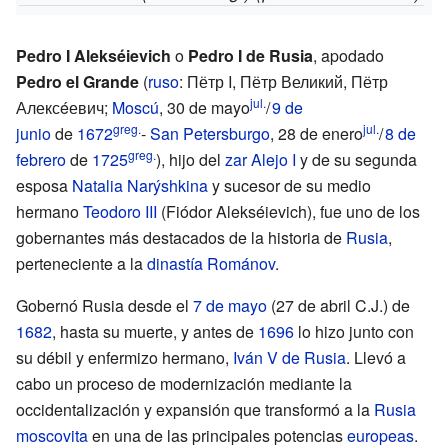
Pedro I Alekséievich
o
Pedro I de Rusia
, apodado
Pedro el Grande
(
ruso
: Пётр I, Пётр Великий, Пётр
jul.
Алексéевич;
Moscú
, 30 de mayo
/
9 de
greg.
jul.
junio
de
1672
-
San Petersburgo
, 28 de enero
/
8 de
greg.
febrero
de
1725
), hijo del
zar
Alejo I
y de su segunda
esposa
Natalia Narýshkina
y sucesor de su medio
hermano
Teodoro III
(Fiódor Alekséievich), fue uno de los
gobernantes más destacados de la historia de
Rusia
,
perteneciente a la
dinastía Románov
.
Gobernó Rusia desde el
7 de mayo
(27 de abril C.J.) de
1682
, hasta su muerte, y antes de
1696
lo hizo junto con
su débil y enfermizo hermano,
Iván V de Rusia
. Llevó a
cabo un proceso de modernización mediante la
occidentalización y expansión que transformó a la
Rusia
moscovita
en una de las principales potencias
europeas
.