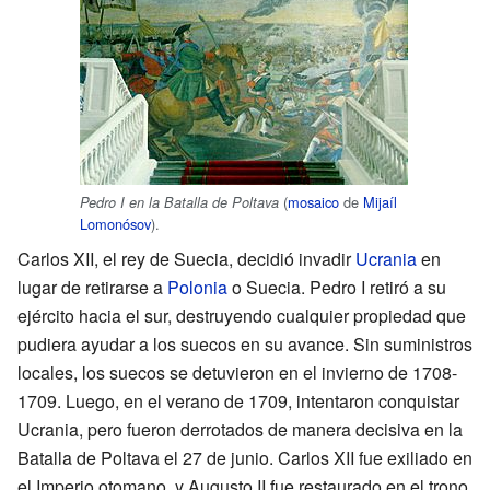
(
mosaico
de
Mijaíl
Pedro I en la Batalla de Poltava
Lomonósov
).
Carlos XII, el rey de Suecia, decidió invadir
Ucrania
en
lugar de retirarse a
Polonia
o Suecia. Pedro I retiró a su
ejército hacia el sur, destruyendo cualquier propiedad que
pudiera ayudar a los suecos en su avance. Sin suministros
locales, los suecos se detuvieron en el invierno de 1708-
1709. Luego, en el verano de 1709, intentaron conquistar
Ucrania, pero fueron derrotados de manera decisiva en la
Batalla de Poltava el 27 de junio. Carlos XII fue exiliado en
el Imperio otomano, y Augusto II fue restaurado en el trono