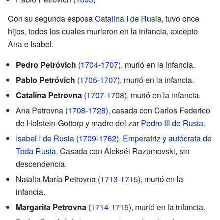
Con su segunda esposa
Catalina I de Rusia
, tuvo once
hijos, todos los cuales murieron en la infancia, excepto
Ana e Isabel.
Pedro Petróvich
(
1704
-
1707
), murió en la infancia.
Pablo Petróvich
(
1705
-
1707
), murió en la infancia.
Catalina Petrovna
(
1707
-
1708
), murió en la infancia.
Ana Petrovna (
1708
-
1728
), casada con Carlos Federico
de Holstein-Gottorp y madre del zar
Pedro III de Rusia
.
Isabel I de Rusia
(
1709
-
1762
),
Emperatriz y autócrata de
Toda Rusia
. Casada con Alekséi Razumovski, sin
descendencia.
Natalia María Petrovna (
1713
-
1715
), murió en la
infancia.
Margarita Petrovna
(
1714
-
1715
), murió en la infancia.