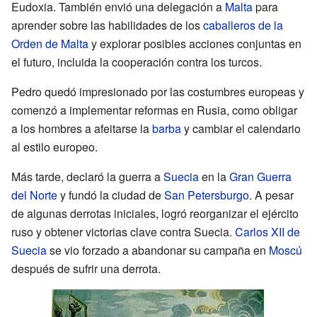
Eudoxia. También envió una delegación a
Malta
para
aprender sobre las habilidades de los
caballeros de la
Orden de Malta
y explorar posibles acciones conjuntas en
el futuro, incluida la cooperación contra los turcos.
Pedro quedó impresionado por las costumbres europeas y
comenzó a implementar reformas en Rusia, como obligar
a los hombres a afeitarse la
barba
y cambiar el calendario
al estilo europeo.
Más tarde, declaró la guerra a
Suecia
en la
Gran Guerra
del Norte
y fundó la ciudad de
San Petersburgo
. A pesar
de algunas derrotas iniciales, logró reorganizar el ejército
ruso y obtener victorias clave contra Suecia.
Carlos XII de
Suecia
se vio forzado a abandonar su campaña en
Moscú
después de sufrir una derrota.