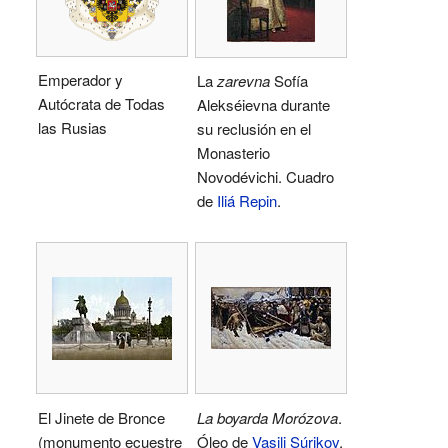
Emperador y
La
zarevna
Sofía
Autócrata de Todas
Alekséievna durante
las Rusias
su reclusión en el
Monasterio
Novodévichi. Cuadro
de
Iliá Repin
.
El Jinete de Bronce
La boyarda Morózova
.
(monumento ecuestre
Óleo de
Vasili Súrikov
,