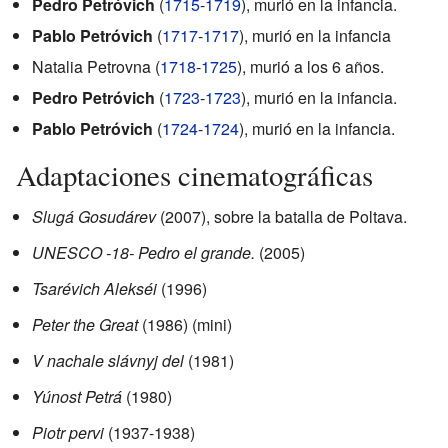
Pedro Petróvich
(
1715
-
1719
), murió en la infancia.
Pablo Petróvich
(
1717
-
1717
), murió en la infancia
Natalia Petrovna (
1718
-
1725
), murió a los 6 años.
Pedro Petróvich
(
1723
-
1723
), murió en la infancia.
Pablo Petróvich
(
1724
-
1724
), murió en la infancia.
Adaptaciones cinematográficas
Slugá Gosudárev
(2007), sobre la batalla de Poltava.
UNESCO -18- Pedro el grande.
(2005)
Tsarévich Alekséi
(1996)
Peter the Great
(1986) (mini)
V nachale slávnyj del
(1981)
Yúnost Petrá
(1980)
Piotr pervi
(1937-1938)