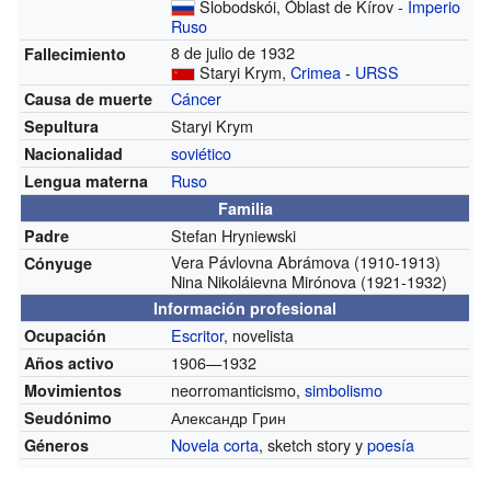
Slobodskói, Óblast de Kírov -
Imperio
Ruso
8 de julio de 1932
Fallecimiento
Staryi Krym,
Crimea
-
URSS
Cáncer
Causa de muerte
Staryi Krym
Sepultura
soviético
Nacionalidad
Ruso
Lengua materna
Familia
Stefan Hryniewski
Padre
Vera Pávlovna Abrámova (1910-1913)
Cónyuge
Nina Nikoláievna Mirónova (1921-1932)
Información profesional
Escritor
, novelista
Ocupación
1906—1932
Años activo
neorromanticismo,
simbolismo
Movimientos
Александр Грин
Seudónimo
Novela corta
, sketch story y
poesía
Géneros