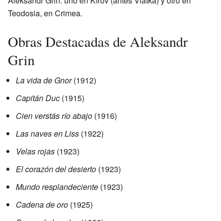
Aleksandr Grin: uno en Kírov (antes Viatka) y otro en
Teodosia, en Crimea.
Obras Destacadas de Aleksandr
Grin
La vida de Gnor
(1912)
Capitán Duc
(1915)
Cien verstás río abajo
(1916)
Las naves en Liss
(1922)
Velas rojas
(1923)
El corazón del desierto
(1923)
Mundo resplandeciente
(1923)
Cadena de oro
(1925)