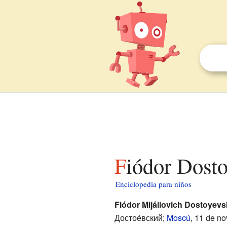
Fiódor Dost
Enciclopedia para niños
Fiódor Mijáilovich Dostoyevs
Достое́вский;
Moscú
, 11 de n