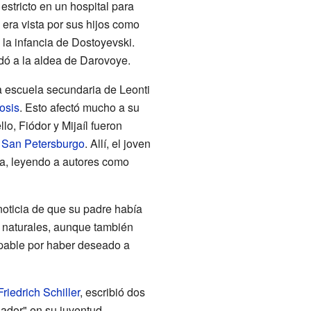
stricto en un hospital para
 era vista por sus hijos como
 la infancia de Dostoyevski.
dó a la aldea de Darovoye.
a escuela secundaria de Leonti
osis
. Esto afectó mucho a su
lo, Fiódor y Mijaíl fueron
e
San Petersburgo
. Allí, el joven
ra, leyendo a autores como
 noticia de que su padre había
s naturales, aunque también
culpable por haber deseado a
Friedrich Schiller
, escribió dos
ador" en su juventud.