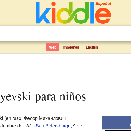
Web
Imágenes
English
oyevski para niños
ki
(en ruso: Фёдор Миха́йлович
oviembre de 1821-
San Petersburgo
, 9 de