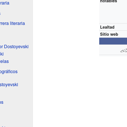
notables
eraria
a
era literaria
Lealtad
Sitio web
or Dostoyevski
ki
elas
ográficos
stoyevski
os