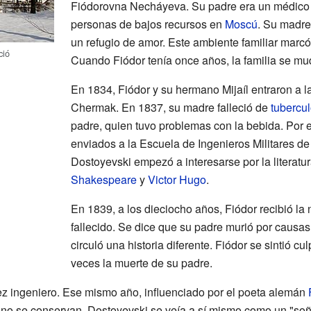
Fiódorovna Necháyeva. Su padre era un médico e
personas de bajos recursos en
Moscú
. Su madre
un refugio de amor. Este ambiente familiar marcó
ció
Cuando Fiódor tenía once años, la familia se mu
En 1834, Fiódor y su hermano Mijaíl entraron a l
Chermak. En 1837, su madre falleció de
tubercul
padre, quien tuvo problemas con la bebida. Por el
enviados a la Escuela de Ingenieros Militares d
Dostoyevski empezó a interesarse por la literatu
Shakespeare
y
Victor Hugo
.
En 1839, a los dieciocho años, Fiódor recibió la
fallecido. Se dice que su padre murió por causa
circuló una historia diferente. Fiódor se sintió 
veces la muerte de su padre.
ez ingeniero. Ese mismo año, influenciado por el poeta alemán
 no se conservan. Dostoyevski se veía a sí mismo como un "soñ