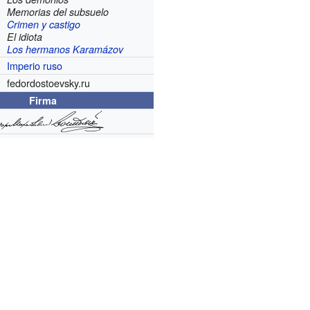
Memorias del subsuelo
Crimen y castigo
El idiota
Los hermanos Karamázov
Imperio ruso
fedordostoevsky.ru
Firma