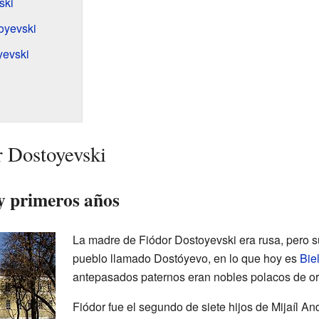
ski
oyevski
yevski
r Dostoyevski
 y primeros años
La madre de Fiódor Dostoyevski era rusa, pero s
pueblo llamado Dostóyevo, en lo que hoy es
Bie
antepasados paternos eran nobles polacos de or
Fiódor fue el segundo de siete hijos de Mijaíl A