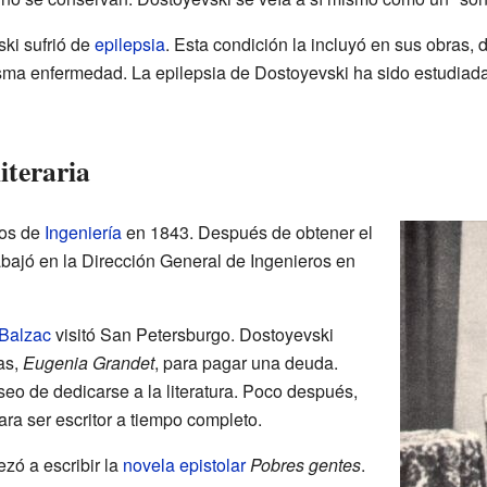
ski sufrió de
epilepsia
. Esta condición la incluyó en sus obras,
sma enfermedad. La epilepsia de Dostoyevski ha sido estudiada
literaria
ios de
Ingeniería
en 1843. Después de obtener el
rabajó en la Dirección General de Ingenieros en
Balzac
visitó San Petersburgo. Dostoyevski
as,
Eugenia Grandet
, para pagar una deuda.
eo de dedicarse a la literatura. Poco después,
para ser escritor a tiempo completo.
ezó a escribir la
novela epistolar
Pobres gentes
.