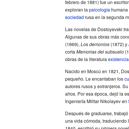
febrero de 1881) fue un escrito
exploran la
psicología
humana y 
sociedad
rusa en la segunda m
Las novelas de Dostoyevski tr
Algunas de sus obras más con
(1869),
Los demonios
(1872) y
corta
Memorias del subsuelo
(1
obras de la literatura
existencia
Nacido en Moscú en 1821, Dosto
pequeño. Le encantaban los
cu
autores rusos y extranjeros. Su
años. Por esa época, dejó la esc
Ingeniería Militar Nikolayev en
Después de graduarse, trabajó 
una vida cómoda, traduciendo l
1840, escribió su primera nove