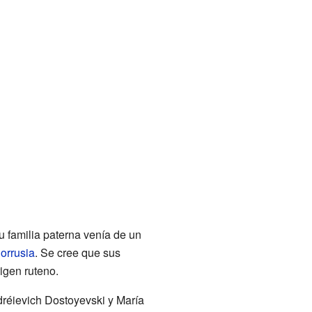
u familia paterna venía de un
lorrusia
. Se cree que sus
igen ruteno.
ndréievich Dostoyevski y María