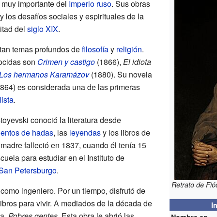
r muy importante del
Imperio ruso
. Sus obras
los desafíos sociales y espirituales de la
itad del
siglo XIX
.
atan temas profundos de
filosofía
y
religión
.
ocidas son
Crimen y castigo
(1866),
El idiota
Los hermanos Karamázov
(1880). Su novela
864) es considerada una de las primeras
lista
.
yevski conoció la literatura desde
entos de hadas
, las
leyendas
y los libros de
 madre falleció en 1837, cuando él tenía 15
uela para estudiar en el Instituto de
San Petersburgo
.
Retrato de Fió
como ingeniero. Por un tiempo, disfrutó de
ibros para vivir. A mediados de la década de
I
la,
Pobres gentes
. Esta obra le abrió las