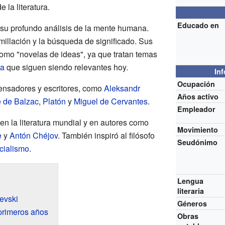
 la literatura.
Educado en
su profundo análisis de la mente humana.
llación y la búsqueda de significado. Sus
omo "novelas de ideas", ya que tratan temas
ca
que siguen siendo relevantes hoy.
In
Ocupación
ensadores y escritores, como
Aleksandr
Años activo
 de Balzac
,
Platón
y
Miguel de Cervantes
.
Empleador
en la literatura mundial y en autores como
Movimiento
e
y
Antón Chéjov
. También inspiró al filósofo
Seudónimo
cialismo
.
Lengua
literaria
evski
Géneros
 primeros años
Obras