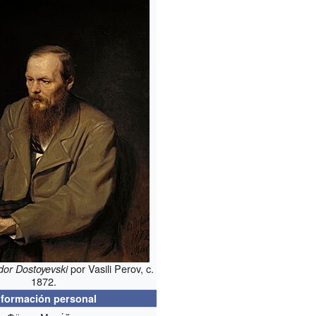
por Vasili Perov, c.
dor Dostoyevski
1872.
nformación personal