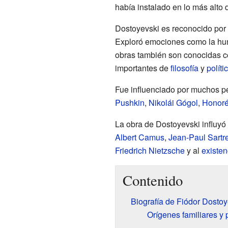
había instalado en lo más alto de
Dostoyevski es reconocido por 
Exploró emociones como la humi
obras también son conocidas c
importantes de
filosofía
y
políti
Fue influenciado por muchos p
Pushkin
,
Nikolái Gógol
,
Honoré
La obra de Dostoyevski influyó 
Albert Camus
,
Jean-Paul Sartr
Friedrich Nietzsche
y al
existen
Contenido
Biografía de Fiódor Dostoy
Orígenes familiares y