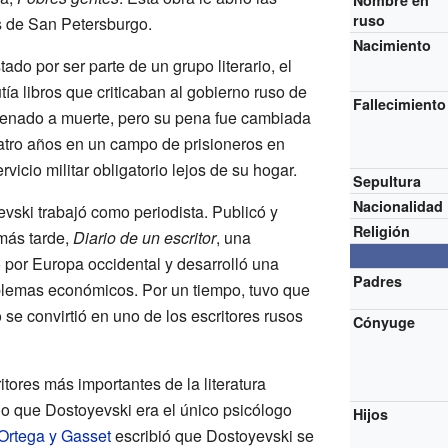
Nombre en
ruso
os de San Petersburgo.
Nacimiento
do por ser parte de un grupo literario, el
tía libros que criticaban al gobierno ruso de
Fallecimiento
denado a muerte, pero su pena fue cambiada
atro años en un campo de prisioneros en
rvicio militar obligatorio lejos de su hogar.
Sepultura
Nacionalidad
vski trabajó como periodista. Publicó y
Religión
 más tarde,
Diario de un escritor
, una
ó por Europa occidental y desarrolló una
Padres
blemas económicos. Por un tiempo, tuvo que
 se convirtió en uno de los escritores rusos
Cónyuge
tores más importantes de la literatura
jo que Dostoyevski era el único psicólogo
Hijos
Ortega y Gasset
escribió que Dostoyevski se