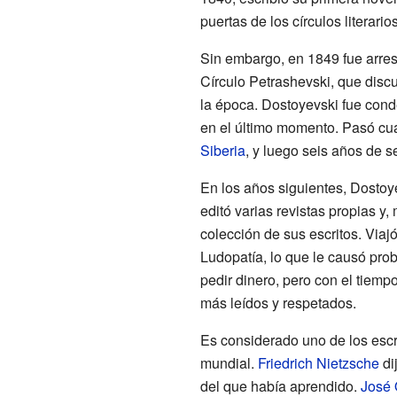
puertas de los círculos literari
Sin embargo, en 1849 fue arresta
Círculo Petrashevski, que discu
la época. Dostoyevski fue con
en el último momento. Pasó cu
Siberia
, y luego seis años de se
En los años siguientes, Dostoye
editó varias revistas propias y,
colección de sus escritos. Viaj
Ludopatía, lo que le causó pro
pedir dinero, pero con el tiempo
más leídos y respetados.
Es considerado uno de los escri
mundial.
Friedrich Nietzsche
di
del que había aprendido.
José 