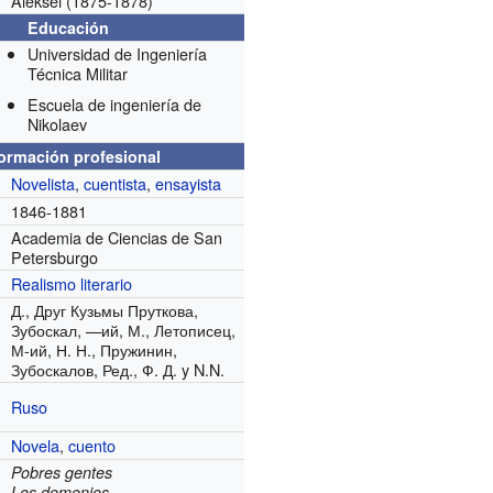
Alekséi (1875-1878)
Educación
Universidad de Ingeniería
Técnica Militar
Escuela de ingeniería de
Nikolaev
formación profesional
Novelista
,
cuentista
,
ensayista
1846-1881
Academia de Ciencias de San
Petersburgo
Realismo literario
Д., Друг Кузьмы Пруткова,
Зубоскал, —ий, М., Летописец,
М-ий, Н. Н., Пружинин,
Зубоскалов, Ред., Ф. Д. y N.N.
Ruso
Novela
,
cuento
Pobres gentes
Los demonios