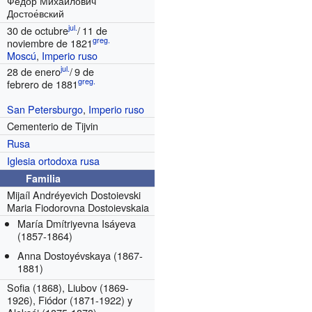
Фёдор Миха́йлович
Достое́вский
jul.
30 de octubre
/
11 de
greg.
noviembre de 1821
Moscú
,
Imperio ruso
jul.
28 de enero
/
9 de
greg.
febrero de 1881
San Petersburgo
,
Imperio ruso
Cementerio de Tijvin
Rusa
Iglesia ortodoxa rusa
Familia
Mijaíl Andréyevich Dostoievski
Maria Fiodorovna Dostoievskaia
María Dmítriyevna Isáyeva
(1857-1864)
Anna Dostoyévskaya (1867-
1881)
Sofia (1868), Liubov (1869-
1926), Fiódor (1871-1922) y