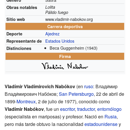
Lolita
Obras notables
Pálido fuego
www.vladimir-nabokov.org
Sitio web
Carrera deportiva
Ajedrez
Deporte
Estados Unidos
Representante de
Beca Guggenheim
(1943)
Distinciones
Firma
Vladímir Vladímirovich Nabókov
(en
ruso
: Влади́мир
Влади́мирович Набóков;
San Petersburgo
, 22 de abril de
1899-
Montreux
, 2 de julio de 1977), conocido como
Vladímir Nabókov
, fue un
escritor
,
traductor
,
entomólogo
(especialista en mariposas) y profesor. Nació en
Rusia
,
pero más tarde obtuvo la nacionalidad
estadounidense
y