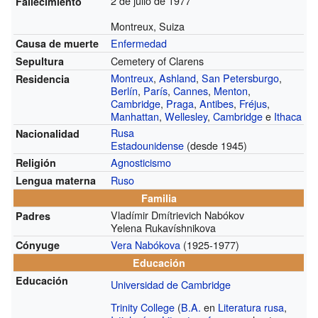
2 de julio de 1977
Fallecimiento
Montreux, Suiza
Enfermedad
Causa de muerte
Cemetery of Clarens
Sepultura
Montreux
,
Ashland
,
San Petersburgo
,
Residencia
Berlín
,
París
,
Cannes
,
Menton
,
Cambridge
,
Praga
,
Antibes
,
Fréjus
,
Manhattan
,
Wellesley
,
Cambridge
e
Ithaca
Rusa
Nacionalidad
Estadounidense
(desde 1945)
Agnosticismo
Religión
Ruso
Lengua materna
Familia
Vladímir Dmítrievich Nabókov
Padres
Yelena Rukavíshnikova
Vera Nabókova
(1925-1977)
Cónyuge
Educación
Educación
Universidad de Cambridge
Trinity College
(
B.A.
en
Literatura rusa
,