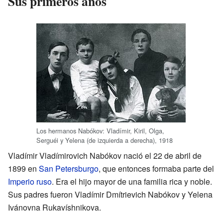
Sus primeros años
Los hermanos Nabókov: Vladímir, Kiril, Olga,
Serguéi y Yelena (de izquierda a derecha), 1918
Vladímir Vladímirovich Nabókov nació el 22 de abril de
1899 en
San Petersburgo
, que entonces formaba parte del
Imperio ruso
. Era el hijo mayor de una familia rica y noble.
Sus padres fueron Vladímir Dmítrievich Nabókov y Yelena
Ivánovna Rukavíshnikova.