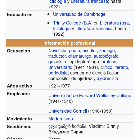
Ictiología
y
Literatura francesa
; hasta
1922)
Universidad de Cambridge
Educado en
Trinity College
(
B.A.
en
Literatura rusa
,
Ictiología
y
Literatura francesa
; hasta
1922)
Información profesional
Novelista
,
poeta
,
escritor
,
zoólogo
,
Ocupación
traductor
,
dramaturgo
,
autobiógrafo
,
guionista
, lepidopterólogo,
profesor
universitario
(1941-1961),
crítico literario
,
periodista
, escritor de ciencia ficción,
compositor de ajedrez y
ajedrecista
1921-1977
Años activo
Empleador
Universidad de Harvard
Wellesley College
(1941-1948)
Universidad Cornell
(1948-1959)
Modernismo
Movimiento
ვლადიმერ სირინი, Vladímir Sirin y
Seudónimo
Владимир Сирин
Sátira
Género