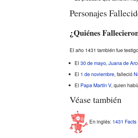
Personajes Falleci
¿Quiénes Falleciero
El año 1431 también fue testigo
El
30 de mayo
,
Juana de Arc
El
1 de noviembre
, falleció
N
El
Papa Martín V
, quien hab
Véase también
En inglés:
1431 Facts 