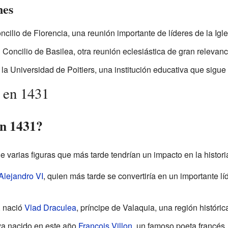
nes
cilio de Florencia, una reunión importante de líderes de la Igle
 Concilio de Basilea, otra reunión eclesiástica de gran relevanc
la Universidad de Poitiers, una institución educativa que sigue
 en 1431
en 1431?
e varias figuras que más tarde tendrían un impacto en la histori
Alejandro VI
, quien más tarde se convertiría en un importante líd
, nació
Vlad Draculea
, príncipe de Valaquia, una región históric
ya nacido en este año
François Villon
, un famoso poeta francés.