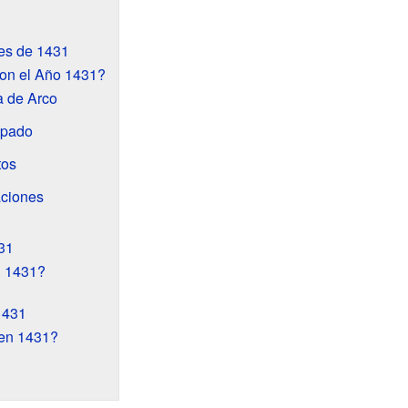
es de 1431
on el Año 1431?
a de Arco
apado
tos
aciones
31
n 1431?
1431
 en 1431?