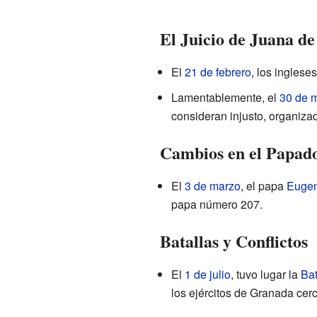
El Juicio de Juana d
El
21 de febrero
, los inglese
Lamentablemente, el
30 de 
consideran injusto, organizad
Cambios en el Papad
El
3 de marzo
, el papa
Eugen
papa número 207.
Batallas y Conflictos
El
1 de julio
, tuvo lugar la
Bat
los ejércitos de Granada cerc