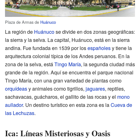
Plaza de Armas de
Huánuco
La región de
Huánuco
se divide en dos zonas geográficas:
la sierra y la selva. La capital, Huánuco, está en la sierra
andina. Fue fundada en 1539 por los
españoles
y tiene la
arquitectura colonial típica de los Andes peruanos. En la
zona de la selva, está
Tingo María
, la segunda ciudad más
grande de la región. Aquí se encuentra el parque nacional
Tingo María, con una gran variedad de plantas como
orquídeas
y animales como tigrillos,
jaguares
, reptiles,
sachavacas, guácharos, el gallito de las rocas y el
mono
aullador
. Un destino turístico en esta zona es la
Cueva de
las Lechuzas
.
Ica: Líneas Misteriosas y Oasis