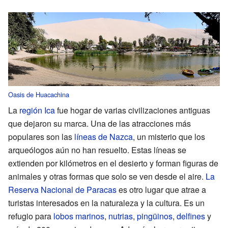
Oasis de Huacachina
La
región Ica
fue hogar de varias civilizaciones antiguas
que dejaron su marca. Una de las atracciones más
populares son las
líneas de Nazca
, un misterio que los
arqueólogos aún no han resuelto. Estas líneas se
extienden por kilómetros en el desierto y forman figuras de
animales y otras formas que solo se ven desde el aire.
La
Reserva Nacional de Paracas
es otro lugar que atrae a
turistas interesados en la naturaleza y la cultura. Es un
refugio para
lobos marinos
,
nutrias
,
pingüinos
,
delfines
y