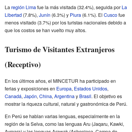
La
región Lima
fue la más visitada (32.4%), seguida por
La
Libertad
(7.8%),
Junín
(6.3%) y
Piura
(6.1%). El
Cusco
fue
menos visitado (3.7%) por los turistas nacionales debido a
que los costos se han vuelto muy altos.
Turismo de Visitantes Extranjeros
(Receptivo)
En los últimos años, el MINCETUR ha participado en
ferias y exposiciones en
Europa
,
Estados Unidos
,
Canadá
,
Japón
,
China
,
Argentina
y
Brasil
. El objetivo es
mostrar la riqueza cultural, natural y gastronómica de Perú.
En Perú se hablan varias lenguas, especialmente en la
región de la Selva, como las lenguas Aru (Jaqaru, Kawki,
Aymara) y las lenguas Arawak (Asheninca, Campa de