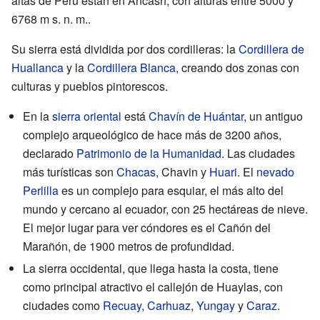
altas de Perú están en Áncash, con alturas entre 5000 y
6768 m s. n. m..
Su sierra está dividida por dos cordilleras: la
Cordillera de
Huallanca
y la
Cordillera Blanca
, creando dos zonas con
culturas y pueblos pintorescos.
En la
sierra oriental
está
Chavín de Huántar
, un antiguo
complejo arqueológico de hace más de 3200 años,
declarado
Patrimonio de la Humanidad
. Las ciudades
más turísticas son
Chacas
, Chavin y
Huari
. El
nevado
Perlilla
es un complejo para esquiar, el más alto del
mundo y cercano al ecuador, con 25 hectáreas de nieve.
El mejor lugar para ver cóndores es el Cañón del
Marañón, de 1900 metros de profundidad.
La sierra occidental, que llega hasta la costa, tiene
como principal atractivo el callejón de Huaylas, con
ciudades como
Recuay
,
Carhuaz
,
Yungay
y
Caraz
.