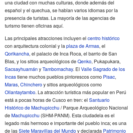
una ciudad con muchas culturas, donde además del
español y el quechua, se hablan varios idiomas por la
presencia de turistas. La mayoría de las agencias de
turismo tienen oficinas aquí.
Las principales atracciones incluyen el
centro histórico
con arquitectura colonial y la
plaza de Armas
, el
Qorikancha
, el palacio de Inca Roca, el barrio de San
Blas, y los sitios arqueológicos de
Qenko
, Pukapukara,
Sacsayhuamán
y
Tambomachay
. El
Valle Sagrado de los
Incas
tiene muchos pueblos pintorescos como
Pisac
,
Maras
,
Chinchero
y sitios arqueológicos como
Ollantaytambo
. La atracción turística más popular en Perú
está a pocas horas de Cusco en tren: el
Santuario
Histórico de Machupicchu
/ Parque Arqueológico Nacional
de
Machupicchu
(SHM-PANM). Esta ciudadela es el
legado más hermoso e importante del pueblo inca; es una
de las
Siete Maravillas del Mundo
y declarada
Patrimonio