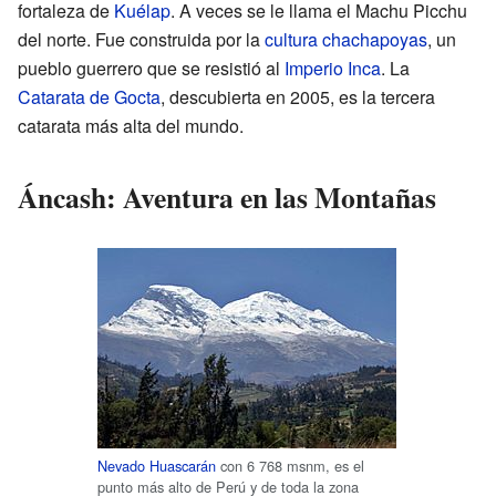
fortaleza de
Kuélap
. A veces se le llama el Machu Picchu
del norte. Fue construida por la
cultura chachapoyas
, un
pueblo guerrero que se resistió al
Imperio Inca
. La
Catarata de Gocta
, descubierta en 2005, es la tercera
catarata más alta del mundo.
Áncash: Aventura en las Montañas
Nevado Huascarán
con 6 768 msnm, es el
punto más alto de Perú y de toda la zona