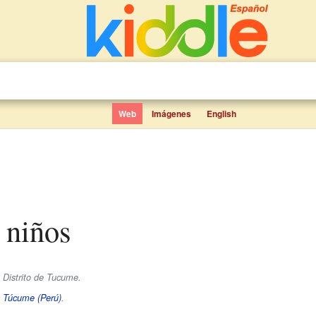
Web
Imágenes
English
 niños
 Distrito de Tucume.
e
Túcume (Perú)
.