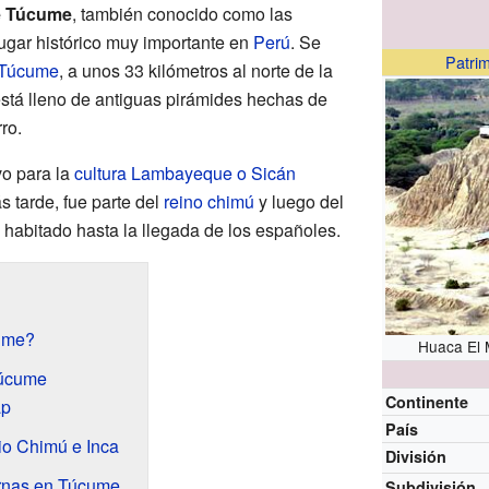
e Túcume
, también conocido como las
lugar histórico muy importante en
Perú
. Se
Patrim
Túcume
, a unos 33 kilómetros al norte de la
 está lleno de antiguas pirámides hechas de
rro.
vo para la
cultura Lambayeque o Sicán
 tarde, fue parte del
reino chimú
y luego del
o habitado hasta la llegada de los españoles.
ume?
Huaca El 
Túcume
Continente
ap
País
io Chimú e Inca
División
rnas en Túcume
Subdivisión