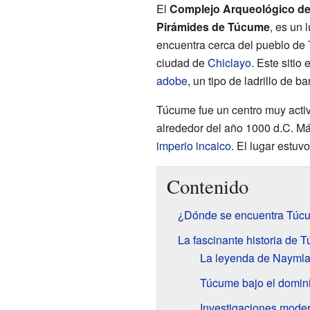
El
Complejo Arqueológico d
Pirámides de Túcume
, es un 
encuentra cerca del pueblo de
ciudad de
Chiclayo
. Este sitio
adobe
, un tipo de ladrillo de ba
Túcume fue un centro muy acti
alrededor del año 1000 d.C. Más
imperio incaico
. El lugar estuv
Contenido
¿Dónde se encuentra Túc
La fascinante historia de 
La leyenda de Nayml
Túcume bajo el domin
Investigaciones mode