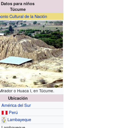
Datos para niños
Túcume
onio Cultural de la Nación
Mirador o Huaca I, en Túcume.
Ubicación
América del Sur
Perú
Lambayeque
Lambayeque