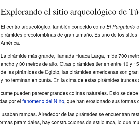
Explorando el sitio arqueológico de T
El centro arqueológico, también conocido como
El Purgatorio
pirámides precolombinas de gran tamaño. Es uno de los sitio
América.
La pirámide más grande, llamada Huaca Larga, mide 700 metro
ancho y 30 metros de alto. Otras pirámides tienen entre 10 y 15
de las pirámides de Egipto, las pirámides americanas son gra
y no terminan en punta. En la cima de estas pirámides truncas 
úcume pueden parecer grandes colinas naturales. Esto se debe a
das por el
fenómeno del Niño
, que han erosionado sus formas o
e usaban rampas. Alrededor de las pirámides se encuentran res
rmas piramidales, hay construcciones de estilo inca, lo que mue