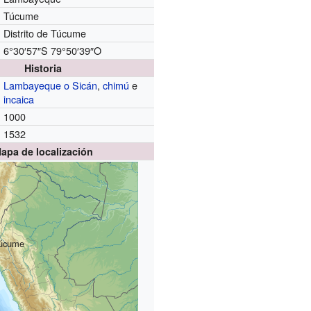
Túcume
Distrito de Túcume
6°30′57″S
79°50′39″O
Historia
Lambayeque o Sicán
,
chimú
e
incaica
1000
1532
apa de localización
úcume