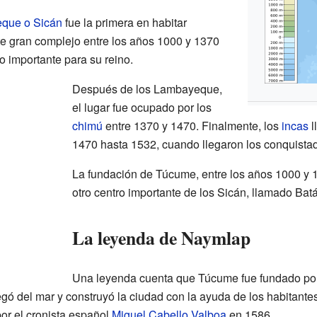
eque o Sicán
fue la primera en habitar
e gran complejo entre los años 1000 y 1370
o importante para su reino.
Después de los Lambayeque,
el lugar fue ocupado por los
chimú
entre 1370 y 1470. Finalmente, los
incas
l
1470 hasta 1532, cuando llegaron los conquista
La fundación de Túcume, entre los años 1000 y 
otro centro importante de los Sicán, llamado Ba
La leyenda de Naymlap
Una leyenda cuenta que Túcume fue fundado por
legó del mar y construyó la ciudad con la ayuda de los habitantes
por el cronista español
Miguel Cabello Valboa
en 1586.