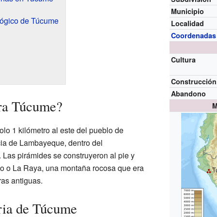
Municipio
ológico de Túcume
Localidad
Coordenadas
Cultura
Construcción
Abandono
ra Túcume?
M
olo 1 kilómetro al este del pueblo de
cia de Lambayeque, dentro del
. Las pirámides se construyeron al pie y
rio o La Raya, una montaña rocosa que era
T
ras antiguas.
oria de Túcume