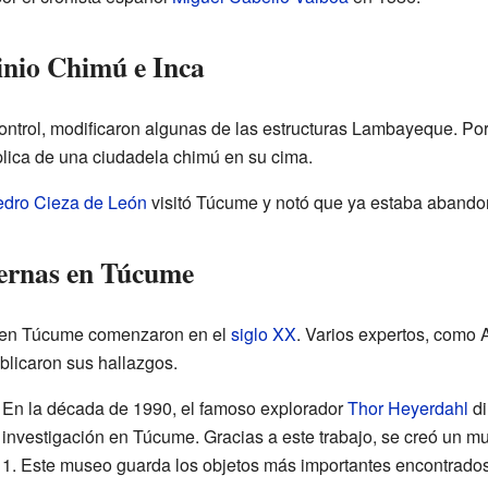
inio Chimú e Inca
ontrol, modificaron algunas de las estructuras Lambayeque. Por
plica de una ciudadela chimú en su cima.
dro Cieza de León
visitó Túcume y notó que ya estaba abando
dernas en Túcume
as en Túcume comenzaron en el
siglo XX
. Varios expertos, como 
ublicaron sus hallazgos.
En la década de 1990, el famoso explorador
Thor Heyerdahl
di
investigación en Túcume. Gracias a este trabajo, se creó un m
1. Este museo guarda los objetos más importantes encontrados 