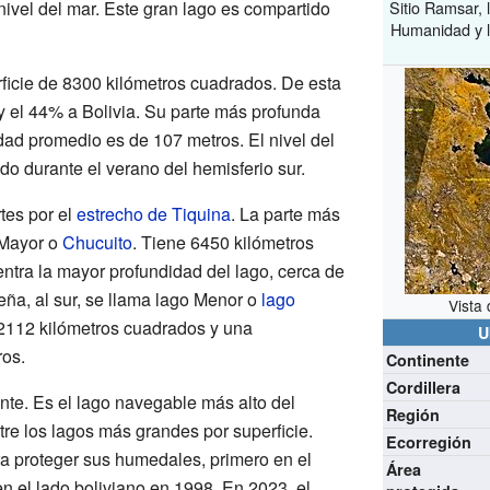
nivel del mar. Este gran lago es compartido
Sitio Ramsar, l
Humanidad y li
rficie de 8300 kilómetros cuadrados. De esta
y el 44% a Bolivia. Su parte más profunda
dad promedio es de 107 metros. El nivel del
o durante el verano del hemisferio sur.
rtes por el
estrecho de Tiquina
. La parte más
 Mayor o
Chucuito
. Tiene 6450 kilómetros
tra la mayor profundidad del lago, cerca de
eña, al sur, se llama lago Menor o
lago
Vista 
e 2112 kilómetros cuadrados y una
U
os.
Continente
Cordillera
nte. Es el lago navegable más alto del
Región
re los lagos más grandes por superficie.
Ecorregión
a proteger sus humedales, primero en el
Área
n el lado boliviano en 1998. En 2023, el