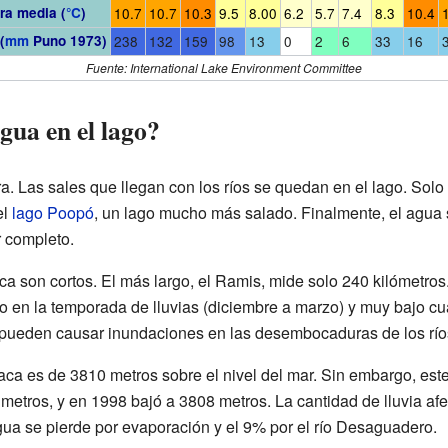
ra media (
°C
)
10.7
10.7
10.3
9.5
8.00
6.2
5.7
7.4
8.3
10.4
(
mm
Puno 1973)
238
132
159
98
13
0
2
6
33
16
Fuente:
International Lake Environment Committee
gua en el lago?
. Las sales que llegan con los ríos se quedan en el lago. Solo
el
lago Poopó
, un lago mucho más salado. Finalmente, el agua 
 completo.
ca son cortos. El más largo, el Ramis, mide solo 240 kilómetros.
 en la temporada de lluvias (diciembre a marzo) y muy bajo cua
s pueden causar inundaciones en las desembocaduras de los río
caca es de 3810 metros sobre el nivel del mar. Sin embargo, este
etros, y en 1998 bajó a 3808 metros. La cantidad de lluvia afec
gua se pierde por evaporación y el 9% por el río Desaguadero.