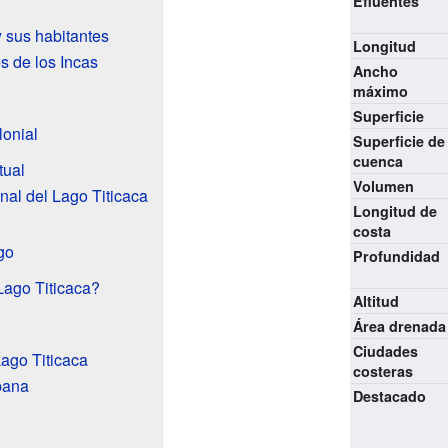
Efluentes
y sus habitantes
Longitud
s de los Incas
Ancho
máximo
Superficie
lonial
Superficie de
cuenca
tual
Volumen
nal del Lago Titicaca
Longitud de
costa
go
Profundidad
Lago Titicaca?
Altitud
Área drenada
Ciudades
Lago Titicaca
costeras
bana
Destacado