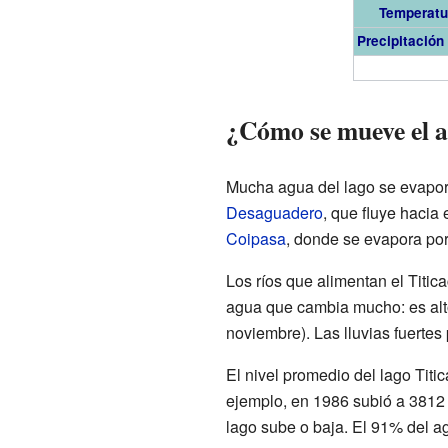
Temperatu
Precipitación 
¿Cómo se mueve el a
Mucha agua del lago se evapora
Desaguadero
, que fluye hacia 
Coipasa
, donde se evapora por
Los ríos que alimentan el Titica
agua que cambia mucho: es alto
noviembre). Las lluvias fuerte
El nivel promedio del lago Titi
ejemplo, en 1986 subió a 3812 m
lago sube o baja. El 91% del a