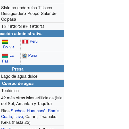
Sistema endorreico Titicaca-
Desaguadero-Poopó-Salar de
Coipasa
15°49′30″S
69°19′30″O
cación administrativa
Perú
Bolivia
La
Puno
Paz
Presa
Lago de agua dulce
Cuerpo de agua
Tectónico
42 más otras islas artificiales (Isla
del Sol, Amantan y Taquile)
Ríos
Suches
,
Huancané
,
Ramis
,
Coata
,
Ilave
, Catarí, Tiwanaku,
Keka (hasta 25)