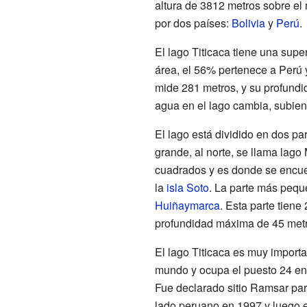
altura de 3812 metros sobre el 
por dos países:
Bolivia
y
Perú
.
El lago Titicaca tiene una supe
área, el 56% pertenece a Perú 
mide 281 metros, y su profundi
agua en el lago cambia, subiend
El lago está dividido en dos pa
grande, al norte, se llama lago
cuadrados y es donde se encuen
la
isla Soto
. La parte más pequ
Huiñaymarca
. Esta parte tien
profundidad máxima de 45 metr
El lago Titicaca es muy importa
mundo y ocupa el puesto 24 ent
Fue declarado sitio Ramsar par
lado peruano en 1997 y luego e