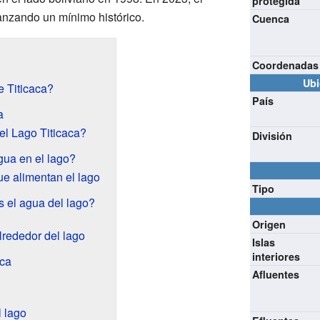
protegida
anzando un mínimo histórico.
Cuenca
Coordenadas
Ubi
 Titicaca?
País
a
el Lago Titicaca?
División
ua en el lago?
ue alimentan el lago
Tipo
s el agua del lago?
Origen
lrededor del lago
Islas
interiores
aca
Afluentes
l lago