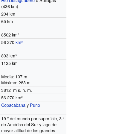
Río Desaguadero
o Aullagas
(436 km)
204 km
65 km
8562 km²
56 270
km²
893 km³
1125 km
Media: 107 m
Máxima: 283 m
3812 m s. n. m.
56 270 km²
Copacabana
y
Puno
19.º del mundo por superficie, 3.º
de América del Sur y lago de
mayor altitud de los grandes