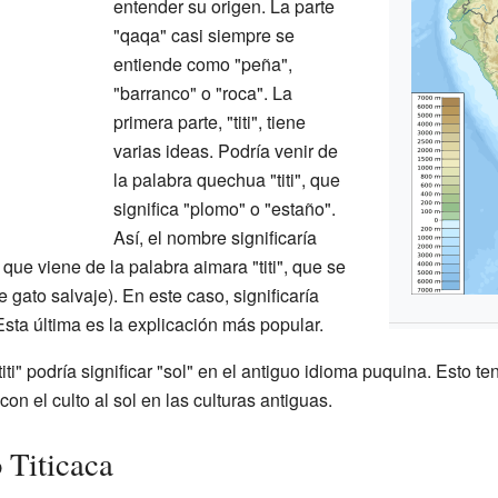
entender su origen. La parte
"qaqa" casi siempre se
entiende como "peña",
"barranco" o "roca". La
primera parte, "titi", tiene
varias ideas. Podría venir de
la palabra quechua "titi", que
significa "plomo" o "estaño".
Así, el nombre significaría
que viene de la palabra aimara "titi", que se
e gato salvaje). En este caso, significaría
sta última es la explicación más popular.
i" podría significar "sol" en el antiguo idioma puquina. Esto ten
on el culto al sol en las culturas antiguas.
 Titicaca