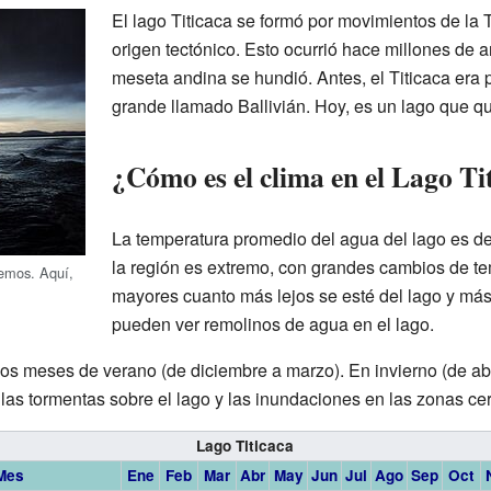
El lago Titicaca se formó por movimientos de la 
origen tectónico. Esto ocurrió hace millones de 
meseta andina se hundió. Antes, el Titicaca era
grande llamado Ballivián. Hoy, es un lago que q
¿Cómo es el clima en el Lago Ti
La temperatura promedio del agua del lago es de
la región es extremo, con grandes cambios de t
remos. Aquí,
mayores cuanto más lejos se esté del lago y más 
pueden ver remolinos de agua en el lago.
los meses de verano (de diciembre a marzo). En invierno (de ab
as tormentas sobre el lago y las inundaciones en las zonas ce
Lago Titicaca
Mes
Ene
Feb
Mar
Abr
May
Jun
Jul
Ago
Sep
Oct