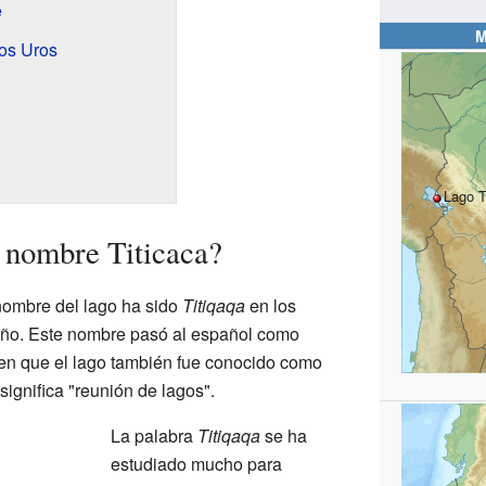
e
M
los Uros
Lago T
 nombre Titicaca?
ombre del lago ha sido
Titiqaqa
en los
ño. Este nombre pasó al español como
een que el lago también fue conocido como
significa "reunión de lagos".
La palabra
Titiqaqa
se ha
estudiado mucho para