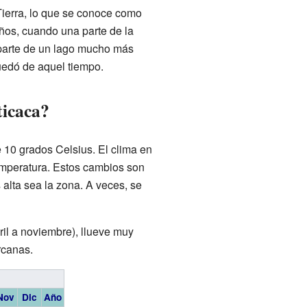
Tierra, lo que se conoce como
años, cuando una parte de la
 parte de un lago mucho más
uedó de aquel tiempo.
ticaca?
 10 grados Celsius. El clima en
emperatura. Estos cambios son
alta sea la zona. A veces, se
ril a noviembre), llueve muy
rcanas.
Nov
Dic
Año