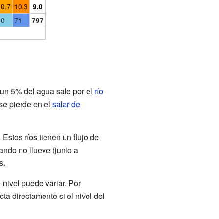
10.7
10.3
9.0
30
71
797
 un 5% del agua sale por el
río
se pierde en el
salar de
 Estos ríos tienen un flujo de
ndo no llueve (junio a
s.
 nivel puede variar. Por
ta directamente si el nivel del