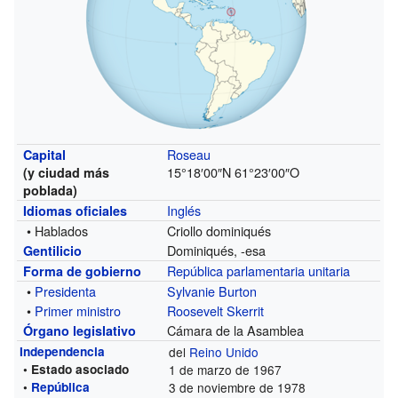
Roseau
Capital
15°18′00″N
61°23′00″O
(y ciudad más
poblada)
Inglés
Idiomas oficiales
• Hablados
Criollo dominiqués
Dominiqués, -esa
Gentilicio
República
parlamentaria
unitaria
Forma de gobierno
•
Presidenta
Sylvanie Burton
•
Primer ministro
Roosevelt Skerrit
Cámara de la Asamblea
Órgano legislativo
Independencia
del
Reino Unido
• Estado asociado
1 de marzo de 1967
•
República
3 de noviembre de 1978