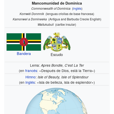
Mancomunidad de Dominica
Commonwealth of Dominica
(
inglés
)
Komwèl Donmnik
(lenguas criollas de base francesa)
Kamonwel a Domineeka
(Antigua and Barbuda Creole English)
Waitukubuli
(caribe insular)
Bandera
Escudo
Lema:
Apres Bondie, C'est La Ter
(en
francés
: «Después de Dios, está la Tierra»)
Himno
:
Isle of Beauty, Isle of Splendour
(en
inglés
: «Isla de belleza, isla de esplendor»)