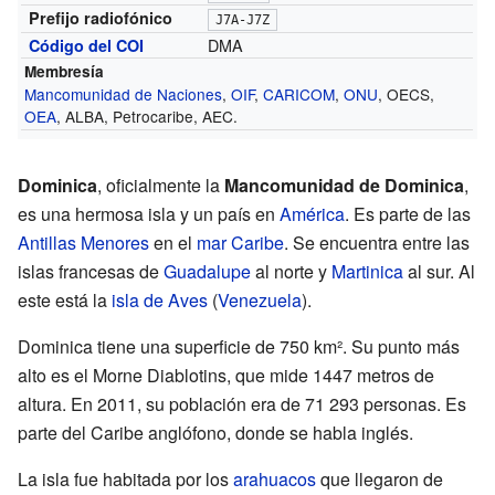
Prefijo radiofónico
J7A-J7Z
DMA
Código del COI
Membresía
Mancomunidad de Naciones
,
OIF
,
CARICOM
,
ONU
, OECS,
OEA
, ALBA, Petrocaribe, AEC.
Dominica
, oficialmente la
Mancomunidad de Dominica
,
es una hermosa isla y un país en
América
. Es parte de las
Antillas Menores
en el
mar Caribe
. Se encuentra entre las
islas francesas de
Guadalupe
al norte y
Martinica
al sur. Al
este está la
isla de Aves
(
Venezuela
).
Dominica tiene una superficie de 750 km². Su punto más
alto es el Morne Diablotins, que mide 1447 metros de
altura. En 2011, su población era de 71 293 personas. Es
parte del Caribe anglófono, donde se habla inglés.
La isla fue habitada por los
arahuacos
que llegaron de