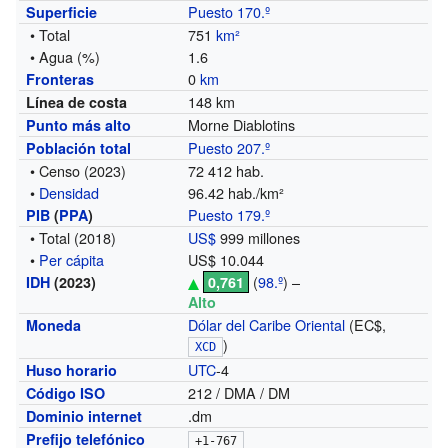
Puesto 170.º
Superficie
• Total
751
km²
• Agua (%)
1.6
0
km
Fronteras
148 km
Línea de costa
Morne Diablotins
Punto más alto
Puesto 207.º
Población total
• Censo (2023)
72 412 hab.
•
Densidad
96.42 hab./km²
Puesto 179.º
PIB
(
PPA
)
• Total
(2018)
US$
999 millones
•
Per cápita
US$ 10.044
(
98.º
) –
IDH
(2023)
0,761
Alto
Dólar del Caribe Oriental
(EC$,
Moneda
)
XCD
UTC
-4
Huso horario
212 / DMA / DM
Código ISO
.dm
Dominio internet
Prefijo telefónico
+1-767