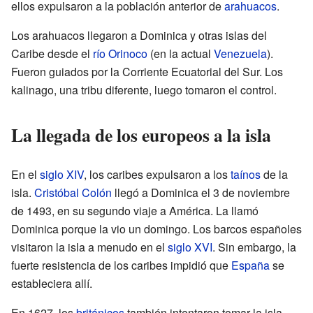
ellos expulsaron a la población anterior de
arahuacos
.
Los arahuacos llegaron a Dominica y otras islas del
Caribe desde el
río Orinoco
(en la actual
Venezuela
).
Fueron guiados por la Corriente Ecuatorial del Sur. Los
kalinago, una tribu diferente, luego tomaron el control.
La llegada de los europeos a la isla
En el
siglo XIV
, los caribes expulsaron a los
taínos
de la
isla.
Cristóbal Colón
llegó a Dominica el 3 de noviembre
de 1493, en su segundo viaje a América. La llamó
Dominica porque la vio un domingo. Los barcos españoles
visitaron la isla a menudo en el
siglo XVI
. Sin embargo, la
fuerte resistencia de los caribes impidió que
España
se
estableciera allí.
En 1627, los
británicos
también intentaron tomar la isla,