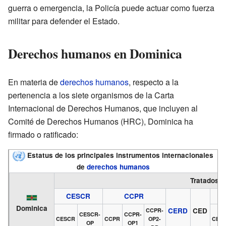
guerra o emergencia, la Policía puede actuar como fuerza
militar para defender el Estado.
Derechos humanos en Dominica
En materia de
derechos humanos
, respecto a la
pertenencia a los siete organismos de la Carta
Internacional de Derechos Humanos, que incluyen al
Comité de Derechos Humanos (HRC), Dominica ha
firmado o ratificado:
Estatus de los principales instrumentos internacionales
de
derechos humanos
Tratados i
CESCR
CCPR
Dominica
CERD
CED
CCPR-
CESCR-
CCPR-
CESCR
CCPR
OP2-
CED
OP
OP1