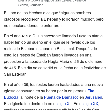
Iglesia ortodoxa griega de San Esteban, valle de
Cedrón, Jerusalén.
El libro de los Hechos dice que "algunos hombres
piadosos recogieron a Esteban y lo lloraron mucho", pero
no menciona dónde lo enterraron.
En el año 415 d.C., un sacerdote llamado Luciano afirmó
haber tenido un sueño en el que se le reveló que los
restos de Esteban estaban en Beit Jimal. Después de
esto, los restos de Esteban fueron llevados en una
procesión a la abadía de Hagia María el 26 de diciembre
de 415. Este día se convirtió en la fecha de la festividad de
San Esteban.
En el año 439, los restos fueron trasladados a una nueva
iglesia construida en su honor por la emperatriz
Elia
Eudocia
, al norte de la
Puerta de Damasco
en
Jerusalén
.
Esa iglesia fue destruida en el
siglo XII
. En el
siglo XX
,
católicos franceses construyeron allí la basílica de San