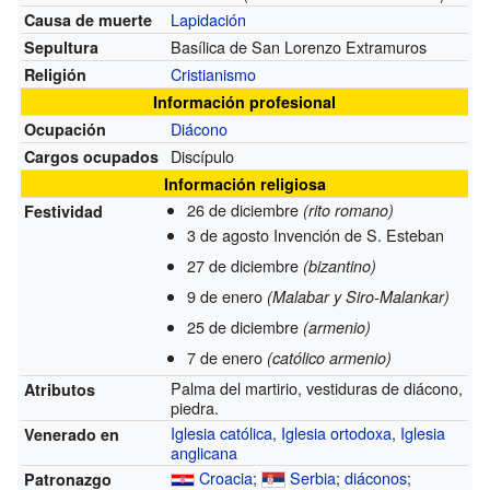
Lapidación
Causa de muerte
Basílica de San Lorenzo Extramuros
Sepultura
Cristianismo
Religión
Información profesional
Diácono
Ocupación
Discípulo
Cargos ocupados
Información religiosa
26 de diciembre
(rito romano)
Festividad
3 de agosto Invención de S. Esteban
27 de diciembre
(bizantino)
9 de enero
(Malabar y Siro-Malankar)
25 de diciembre
(armenio)
7 de enero
(católico armenio)
Palma del martirio, vestiduras de diácono,
Atributos
piedra.
Iglesia católica
,
Iglesia ortodoxa
,
Iglesia
Venerado en
anglicana
Croacia
;
Serbia
;
diáconos
;
Patronazgo