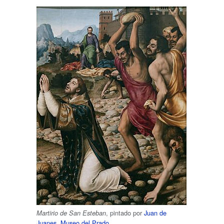
, pintado por
Juan de
Martirio de San Esteban
Juanes
,
Museo del Prado
.