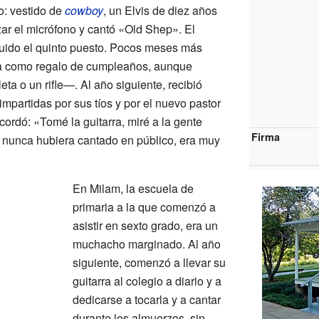
o: vestido de
cowboy
, un Elvis de diez años
zar el micrófono y cantó «Old Shep». El
uido el quinto puesto. Pocos meses más
rra como regalo de cumpleaños, aunque
ta o un rifle—. Al año siguiente, recibió
impartidas por sus tíos y por el nuevo pastor
recordó: «Tomé la guitarra, miré a la gente
Firma
o nunca hubiera cantado en público, era muy
En Milam, la escuela de
primaria a la que comenzó a
asistir en sexto grado, era un
muchacho marginado. Al año
siguiente, comenzó a llevar su
guitarra al colegio a diario y a
dedicarse a tocarla y a cantar
durante los almuerzos, sin