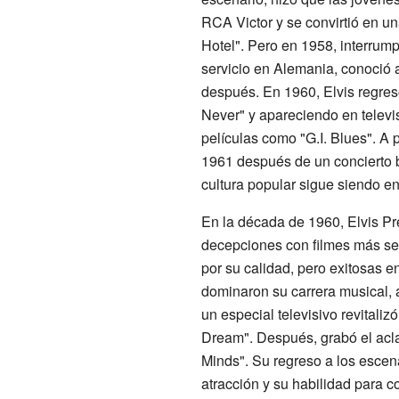
RCA Victor y se convirtió en un
Hotel". Pero en 1958, interrumpi
servicio en Alemania, conoció a
después. En 1960, Elvis regres
Never" y apareciendo en televi
películas como "G.I. Blues". A 
1961 después de un concierto b
cultura popular sigue siendo en
En la década de 1960, Elvis Pre
decepciones con filmes más seri
por su calidad, pero exitosas e
dominaron su carrera musical, 
un especial televisivo revitaliz
Dream". Después, grabó el acla
Minds". Su regreso a los escen
atracción y su habilidad para c