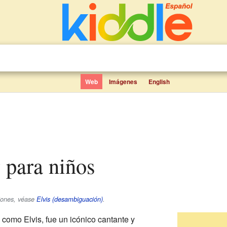
Web
Imágenes
English
y para niños
ciones, véase
Elvis (desambiguación)
.
 como Elvis, fue un icónico cantante y