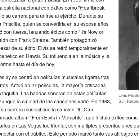
a estrella nacional con éxitos como "Heartbreak
ó su carrera para unirse al ejército. Durante su
 Priscilla, quien se convertiría en su esposa años
ó con fuerza, lanzando éxitos como "It's Now or
sión con Frank Sinatra. También protagonizó
pesar de su éxito, Elvis se retiró temporalmente en
enéfico en Hawái. Su influencia en la música y la
orme hasta el día de hoy.
sley se centró en películas musicales ligeras tras
os. Actuó en 27 películas, la mayoría criticadas
n taquilla. Las bandas sonoras de estas películas
Elvis Presl
aunque la calidad de las canciones varió. En 1968,
Sun Record
ó su carrera musical con la canción "If I Can
mado álbum "From Elvis in Memphis", que incluía éxitos como "
arios en Las Vegas fue triunfal, con múltiples presentaciones 
onectar con el público. Este período marcó tanto sus altibajos e