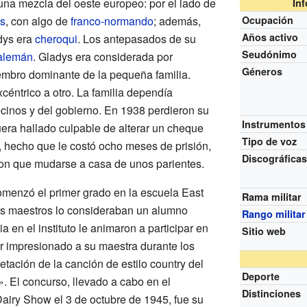
na mezcla del oeste europeo: por el lado de
In
és
, con algo de
franco-normando
; además,
Ocupación
Años activo
dys era
cheroqui
. Los antepasados de su
Seudónimo
alemán
. Gladys era considerada por
Géneros
embro dominante de la pequeña familia.
céntrico a otro. La familia dependía
cinos y del gobierno. En 1938 perdieron su
Instrumentos
era hallado culpable de alterar un cheque
Tipo de voz
o, hecho que le costó ocho meses de prisión,
Discográfica
eron que mudarse a casa de unos parientes.
omenzó el primer grado en la escuela East
Rama militar
s maestros lo consideraban un alumno
Rango militar
 en el instituto le animaron a participar en
Sitio web
r impresionado a su maestra durante los
etación de la canción de estilo country del
Deporte
 El concurso, llevado a cabo en el
Distinciones
airy Show el 3 de octubre de 1945, fue su