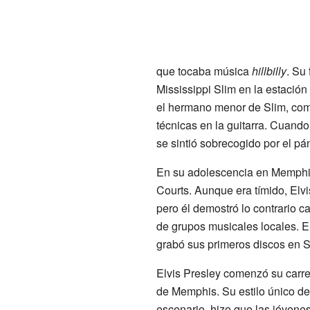
que tocaba música
hillbilly
. Su
Mississippi Slim en la estació
el hermano menor de Slim, comp
técnicas en la guitarra. Cuand
se sintió sobrecogido por el pá
En su adolescencia en Memphis
Courts. Aunque era tímido, Elvi
pero él demostró lo contrario 
de grupos musicales locales. El
grabó sus primeros discos en S
Elvis Presley comenzó su carr
de Memphis. Su estilo único de
escenario, hizo que las jóvenes