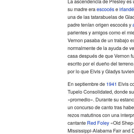
La ascendencia de Presley es u
su madre era
escocés
e
irland
una de las tatarabuelas de Gla
padre tenían origen escocés y
parientes y amigos como el mi
Vernon pasaba de un trabajo ex
normalmente de la ayuda de ve
casa después de que Vernon fu
escrito por el dueño del terren
por lo que Elvis y Gladys tuvi
En septiembre de
1941
Elvis c
Tupelo Consolidated, donde su
«promedio». Durante su estancia
un concurso de canto tras habe
rezos matutinos con una interpr
cantante
Red Foley
«Old Shep».
Mississippi-Alabama Fair and D