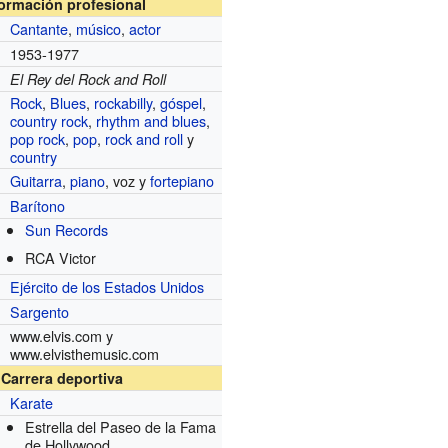
formación profesional
Cantante
,
músico
,
actor
1953-1977
El Rey del Rock and Roll
Rock
,
Blues
,
rockabilly
,
góspel
,
country rock
,
rhythm and blues
,
pop rock
,
pop
,
rock and roll
y
country
Guitarra
,
piano
, voz y
fortepiano
Barítono
Sun Records
s
RCA Victor
Ejército de los Estados Unidos
Sargento
www.elvis.com
y
www.elvisthemusic.com
Carrera deportiva
Karate
Estrella del Paseo de la Fama
de Hollywood