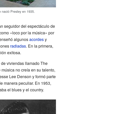
 nació Presley en 1935.
an seguidor del espectáculo de
 como «loco por la música» por
e enseñó algunos
acordes
y
ciones
radiadas
. En la primera,
ión exitosa.
o de viviendas llamado The
 música no creía en su talento,
Jesse Lee Denson y formó parte
 de manera peculiar. En 1953,
a el blues y el country.