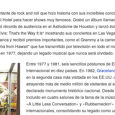
tante de rock and roll que hizo historia con sus increíbles conc
onal Hotel para hacer shows muy famosos. Grabó un álbum llama
ó récords de audiencia en el Astrodome de Houston y lanzó éx
vis: That's the Way It Is" mostrando sus conciertos en Las Vega
nca y recibió premios importantes, como el Grammy a la carrera
ha from Hawaii" que fue transmitido por televisión en todo el 
 en 1977, dejando un legado musical que nunca será olvidado.
Entre 1977 y 1981, seis sencillos póstumos de El
internacional en diez países. En 1982,
Gracelan
en la segunda casa más visitada en los EE.UU.
atrayendo más de medio millón de visitantes al 
declarado monumento histórico nacional. Desde 
incluido en cuatro salones de la fama de la mú
«A Little Less Conversation» y «Rubberneckin'»
internacionales, consolidando su legado como un