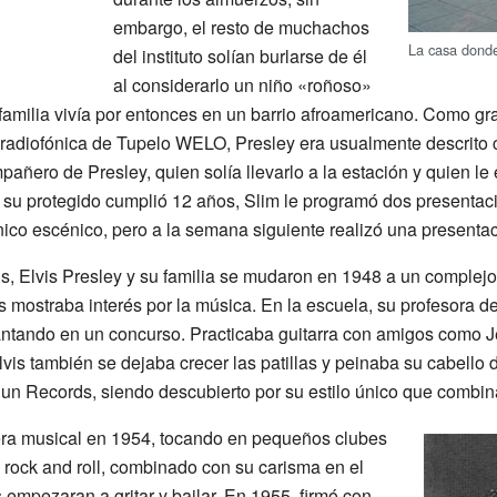
embargo, el resto de muchachos
La casa donde
del instituto solían burlarse de él
al considerarlo un niño «roñoso»
 familia vivía por entonces en un barrio afroamericano. Como gr
n radiofónica de Tupelo WELO, Presley era usualmente descrito
añero de Presley, quien solía llevarlo a la estación y quien l
o su protegido cumplió 12 años, Slim le programó dos presenta
nico escénico, pero a la semana siguiente realizó una presentac
, Elvis Presley y su familia se mudaron en 1948 a un complej
s mostraba interés por la música. En la escuela, su profesora de
cantando en un concurso. Practicaba guitarra con amigos como 
vis también se dejaba crecer las patillas y peinaba su cabello
un Records, siendo descubierto por su estilo único que combinab
era musical en 1954, tocando en pequeños clubes
 rock and roll, combinado con su carisma en el
 empezaran a gritar y bailar. En 1955, firmó con