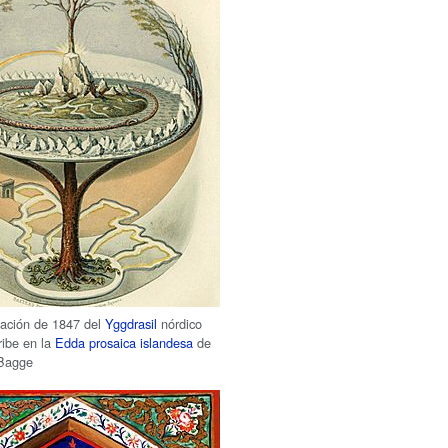
tación de 1847 del
Yggdrasil
nórdico
ribe en la
Edda prosaica
islandesa
de
 Bagge