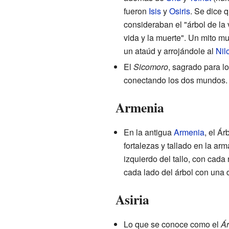
fueron
Isis
y
Osiris
. Se dice 
consideraban el "árbol de la 
vida y la muerte". Un mito m
un ataúd y arrojándole al
Nil
El
Sicomoro
, sagrado para lo
conectando los dos mundos.
Armenia
En la antigua
Armenia
, el Á
fortalezas y tallado en la ar
izquierdo del tallo, con cada
cada lado del árbol con una 
Asiria
Lo que se conoce como el
Ár