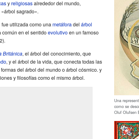
icas
y
religiosas
alrededor del mundo,
 «árbol sagrado».
» fue utilizada como una
metáfora
del
árbol
 común en el sentido
evolutivo
en un famoso
2).
 Británica
, el árbol del conocimiento, que
ndo
, y el árbol de la vida, que conecta todas las
formas del árbol del mundo o árbol cósmico. y
giones y filosofías como el mismo árbol.
Una represen
como se desc
Oluf Olufsen