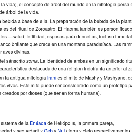
 la vida), el concepto de árbol del mundo en la mitología pers
e árbol de la vida.
a bebida a base de ella. La preparación de la bebida de la pla
trales del ritual de Zoroastro. El Haoma también es personificad
es —salud, fertilidad, esposos para doncellas, incluso inmortal
lanco brillante que crece en una montaña paradisíaca. Las ram
r aves divinas.
del sánscrito
soma
. La identidad de ambas en un significado rit
aracterística destacada de una religión indoirania anterior al z
n la antigua mitología
Iraní
es el mito de Mashy y Mashyane, do
es vivos. Este mito puede ser considerado como un prototipo par
n creados por dioses (que tienen forma humana).
l sistema de la
Enéada
de Heliópolis, la primera pareja,
edad y sequedad) y
Geb
y
Nut
(tierra y cielo respectivamente),