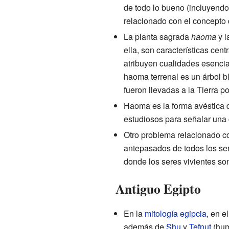
de todo lo bueno (incluyendo
relacionado con el concepto d
La planta sagrada
haoma
y l
ella, son características cen
atribuyen cualidades esencial
haoma terrenal es un árbol b
fueron llevadas a la Tierra po
Haoma es la forma avéstica 
estudiosos para señalar una c
Otro problema relacionado co
antepasados de todos los ser
donde los seres vivientes so
Antiguo Egipto
En la
mitología egipcia
, en e
además de
Shu
y
Tefnut
(hum