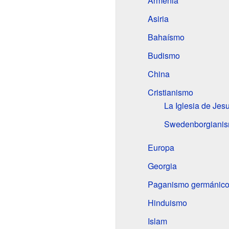
Armenia
Asiria
Bahaísmo
Budismo
China
Cristianismo
La Iglesia de Jesu
Swedenborgiani
Europa
Georgia
Paganismo germánico 
Hinduismo
Islam