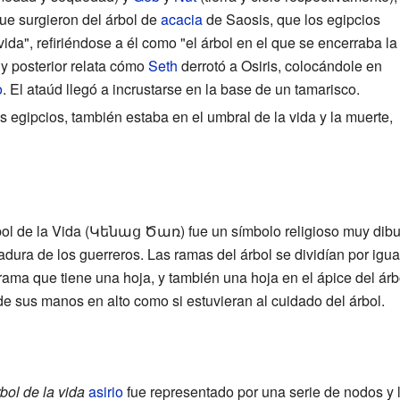
que surgieron del árbol de
acacia
de Saosis, que los egipcios
vida", refiriéndose a él como "el árbol en el que se encerraba la
uy posterior relata cómo
Seth
derrotó a Osiris, colocándole en
o
. El ataúd llegó a incrustarse en la base de un tamarisco.
s egipcios, también estaba en el umbral de la vida y la muerte,
rbol de la Vida (Կենաց Ծառ) fue un símbolo religioso muy dibu
madura de los guerreros. Las ramas del árbol se dividían por igu
 rama que tiene una hoja, y también una hoja en el ápice del árb
de sus manos en alto como si estuvieran al cuidado del árbol.
bol de la vida
asirio
fue representado por una serie de nodos y 