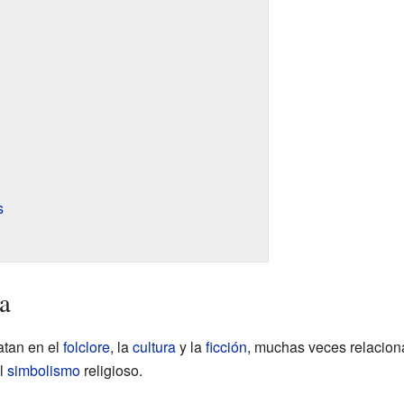
s
a
atan en el
folclore
, la
cultura
y la
ficción
, muchas veces relacion
el
simbolismo
religioso.