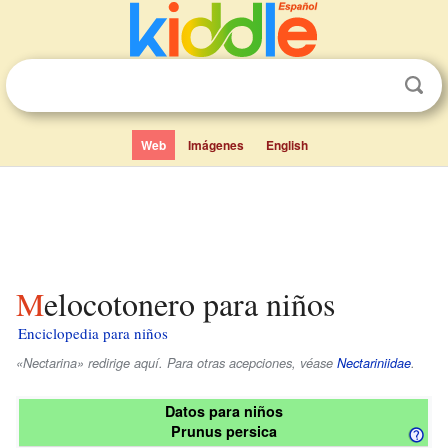
Web
Imágenes
English
Melocotonero para niños
Enciclopedia para niños
«Nectarina» redirige aquí. Para otras acepciones, véase
Nectariniidae
.
Datos para niños
Prunus persica