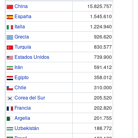
China
15.825.757
España
1.545.610
Italia
1.224.940
Grecia
926.620
Turquía
830.577
Estados Unidos
739.900
Irán
591.412
Egipto
358.012
Chile
310.000
Corea del Sur
205.520
Francia
202.820
Argelia
201.755
Uzbekistán
188.772