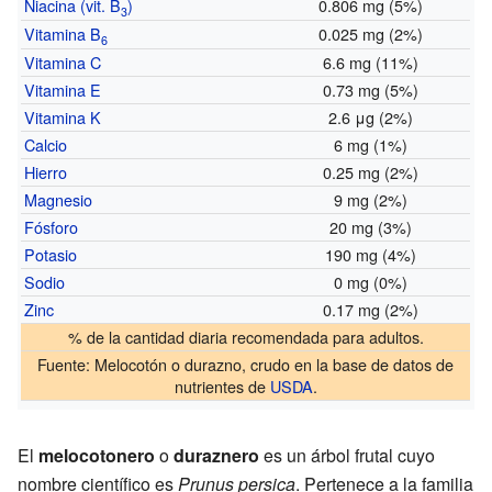
Niacina (vit. B
)
0.806 mg (5%)
3
Vitamina B
0.025 mg (2%)
6
Vitamina C
6.6 mg (11%)
Vitamina E
0.73 mg (5%)
Vitamina K
2.6 μg (2%)
Calcio
6 mg (1%)
Hierro
0.25 mg (2%)
Magnesio
9 mg (2%)
Fósforo
20 mg (3%)
Potasio
190 mg (4%)
Sodio
0 mg (0%)
Zinc
0.17 mg (2%)
% de la cantidad diaria recomendada para adultos.
Fuente:
Melocotón o durazno, crudo
en la base de datos de
nutrientes de
USDA
.
El
melocotonero
o
duraznero
es un árbol frutal cuyo
nombre científico es
Prunus persica
. Pertenece a la familia