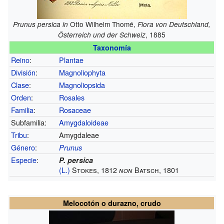
Otto Wilhelm Thomé,
Prunus persica
in
Flora von Deutschland,
, 1885
Österreich und der Schweiz
Taxonomía
Reino
:
Plantae
División
:
Magnoliophyta
Clase
:
Magnoliopsida
Orden
:
Rosales
Familia
:
Rosaceae
Subfamilia:
Amygdaloideae
Tribu
:
Amygdaleae
Género
:
Prunus
Especie
:
P. persica
(L.)
Stokes, 1812
Batsch, 1801
non
Melocotón o durazno, crudo