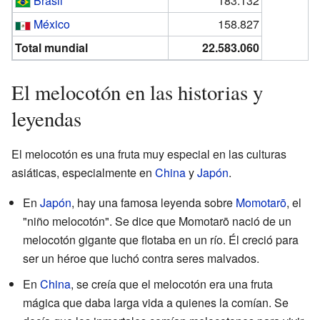
Brasil
183.132
México
158.827
Total mundial
22.583.060
El melocotón en las historias y
leyendas
El melocotón es una fruta muy especial en las culturas
asiáticas, especialmente en
China
y
Japón
.
En
Japón
, hay una famosa leyenda sobre
Momotarō
, el
"niño melocotón". Se dice que Momotarō nació de un
melocotón gigante que flotaba en un río. Él creció para
ser un héroe que luchó contra seres malvados.
En
China
, se creía que el melocotón era una fruta
mágica que daba larga vida a quienes la comían. Se