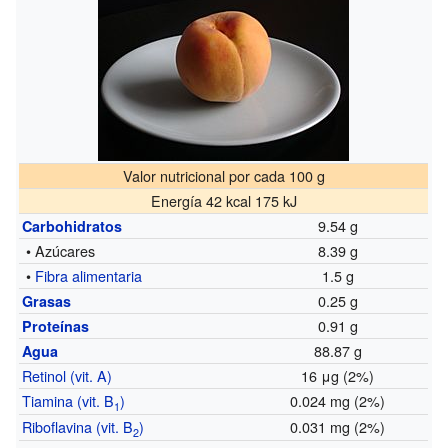
Valor nutricional por cada 100 g
Energía 42 kcal 175 kJ
9.54 g
Carbohidratos
• Azúcares
8.39 g
•
Fibra alimentaria
1.5 g
0.25 g
Grasas
0.91 g
Proteínas
88.87 g
Agua
Retinol (vit. A)
16 μg (2%)
Tiamina (vit. B
)
0.024 mg (2%)
1
Riboflavina (vit. B
)
0.031 mg (2%)
2