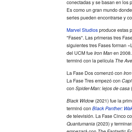
conectadas y se basan en los 
Es como un gran mundo donde l
series pueden encontrarse y co
Marvel Studios
produce estas p
"Fases". Las primeras tres Fas
siguientes tres Fases forman «L
del UCM fue
Iron Man
en 2008. 
terminó con la película
The Ave
La Fase Dos comenzó con
Iro
La Fase Tres empezó con
Capi
con
Spider-Man: lejos de casa
(
Black Widow
(2021) fue la prim
terminó con
Black Panther: Wa
de televisión. La Fase Cinco 
Quantumania
(2023) y termina
empezará con
The Fantastic Fo