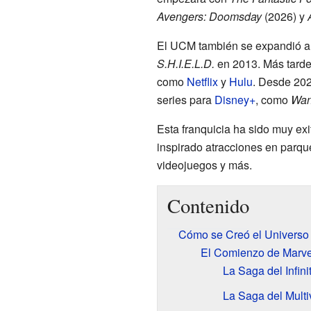
Avengers: Doomsday
(2026) y
El UCM también se expandió a 
S.H.I.E.L.D.
en 2013. Más tarde,
como
Netflix
y
Hulu
. Desde 20
series para
Disney+
, como
Wan
Esta franquicia ha sido muy exi
inspirado atracciones en parqu
videojuegos y más.
Contenido
Cómo se Creó el Universo
El Comienzo de Marve
La Saga del Infin
La Saga del Mult