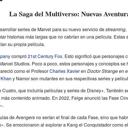
La Saga del Multiverso: Nuevas Aventur
rrollar series de Marvel para su nuevo servicio de
streaming
,
r historias más largas que no cabrían en una película. Estas s
an su propia película.
mpany
compró
21st Century Fox
. Esto significó que personajes
Marvel Studios. Poco a poco, estos personajes y conceptos se 
areció como el Profesor
Charles Xavier
en
Doctor Strange en el
 Khan
y Namor son mutantes en sus respectivas series y películ
 Cuatro, que incluiría películas y series de Disney+. También 
a más contenido animado. En 2022, Feige anunció las Fase Cinc
».
culas de
Avengers
no serían el final de cada Fase, sino que habr
o». Se emocionaron al explorar a Kang el Conquistador como el 