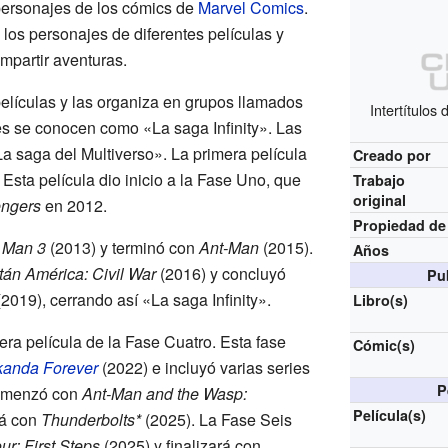
personajes de los cómics de
Marvel Comics
.
os personajes de diferentes películas y
mpartir aventuras.
elículas y las organiza en grupos llamados
Intertítulos
es se conocen como «La saga Infinity». Las
a saga del Multiverso». La primera película
Creado por
Esta película dio inicio a la Fase Uno, que
Trabajo
original
ngers
en 2012.
Propiedad de
n Man 3
(2013) y terminó con
Ant-Man
(2015).
Años
tán América: Civil War
(2016) y concluyó
Pu
2019), cerrando así «La saga Infinity».
Libro(s)
era película de la Fase Cuatro. Esta fase
Cómic(s)
kanda Forever
(2022) e incluyó varias series
P
comenzó con
Ant-Man and the Wasp:
Película(s)
rá con
Thunderbolts*
(2025). La Fase Seis
ur: First Steps
(2025) y finalizará con