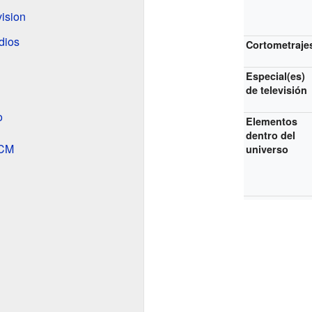
vision
dios
Cortometraje
Especial(es)
de televisión
o
Elementos
dentro del
UCM
universo