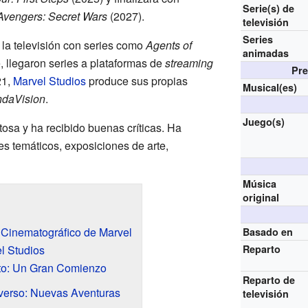
Serie(s) de
Avengers: Secret Wars
(2027).
televisión
Series
la televisión con series como
Agents of
animadas
 llegaron series a plataformas de
streaming
Pre
21,
Marvel Studios
produce sus propias
Musical(es)
daVision
.
Juego(s)
tosa y ha recibido buenas críticas. Ha
es temáticos, exposiciones de arte,
Música
original
 Cinematográfico de Marvel
Basado en
l Studios
Reparto
ito: Un Gran Comienzo
Reparto de
iverso: Nuevas Aventuras
televisión