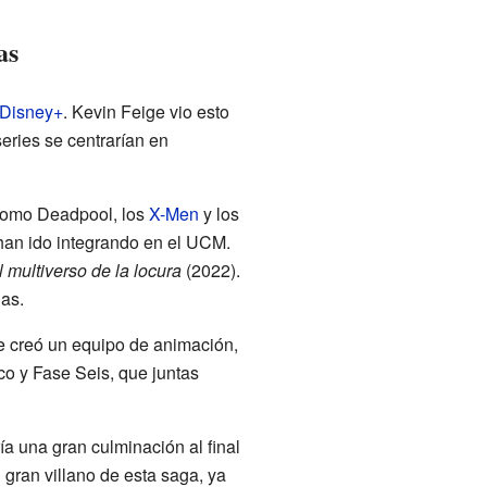
as
Disney+
. Kevin Feige vio esto
eries se centrarían en
 como Deadpool, los
X-Men
y los
han ido integrando en el UCM.
 multiverso de la locura
(2022).
as.
se creó un equipo de animación,
o y Fase Seis, que juntas
ía una gran culminación al final
gran villano de esta saga, ya