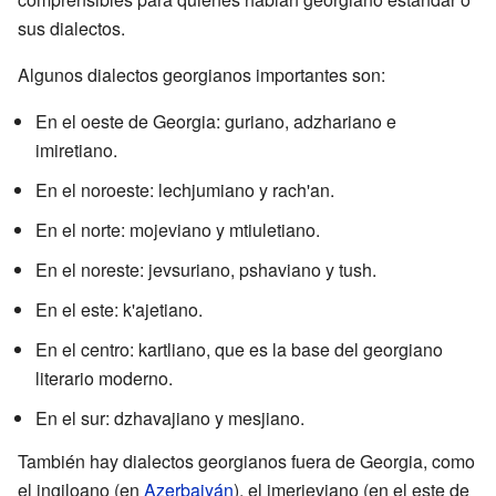
sus dialectos.
Algunos dialectos georgianos importantes son:
En el oeste de Georgia: guriano, adzhariano e
imiretiano.
En el noroeste: lechjumiano y rach'an.
En el norte: mojeviano y mtiuletiano.
En el noreste: jevsuriano, pshaviano y tush.
En el este: k'ajetiano.
En el centro: kartliano, que es la base del georgiano
literario moderno.
En el sur: dzhavajiano y mesjiano.
También hay dialectos georgianos fuera de Georgia, como
el ingiloano (en
Azerbaiyán
), el imerjeviano (en el este de