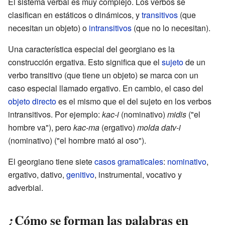
El sistema verbal es muy complejo. Los verbos se
clasifican en estáticos o dinámicos, y
transitivos
(que
necesitan un objeto) o
intransitivos
(que no lo necesitan).
Una característica especial del georgiano es la
construcción ergativa. Esto significa que el
sujeto
de un
verbo transitivo (que tiene un objeto) se marca con un
caso especial llamado ergativo. En cambio, el caso del
objeto directo
es el mismo que el del sujeto en los verbos
intransitivos. Por ejemplo:
kac-i
(nominativo)
midis
("el
hombre va"), pero
kac-ma
(ergativo)
molda datv-i
(nominativo) ("el hombre mató al oso").
El georgiano tiene siete
casos gramaticales
:
nominativo
,
ergativo, dativo,
genitivo
, instrumental, vocativo y
adverbial.
¿Cómo se forman las palabras en