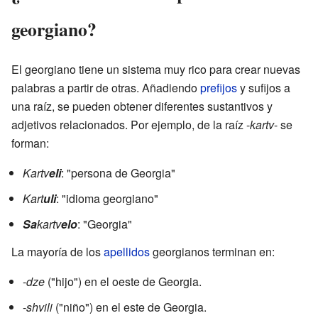
georgiano?
El georgiano tiene un sistema muy rico para crear nuevas
palabras a partir de otras. Añadiendo
prefijos
y sufijos a
una raíz, se pueden obtener diferentes sustantivos y
adjetivos relacionados. Por ejemplo, de la raíz -
kartv
- se
forman:
Kartv
eli
: "persona de Georgia"
Kart
uli
: "idioma georgiano"
Sa
kartv
elo
: "Georgia"
La mayoría de los
apellidos
georgianos terminan en:
-
dze
("hijo") en el oeste de Georgia.
-
shvili
("niño") en el este de Georgia.