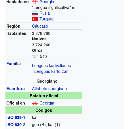
Georgia
Hablado en
"Lengua significativa" en:
Rusia
Turquía
Cáucaso
Región
3 878 780
Hablantes
Nativos
3 724 240
Otros
154 540
Familia
Lenguas kartvelianas
Lenguas karto-zan
Georgiano
Alfabeto georgiano
Escritura
Estatus oficial
Georgia
Oficial en
Códigos
ka
ISO 639-1
geo (B), kat (T)
ISO 639-2