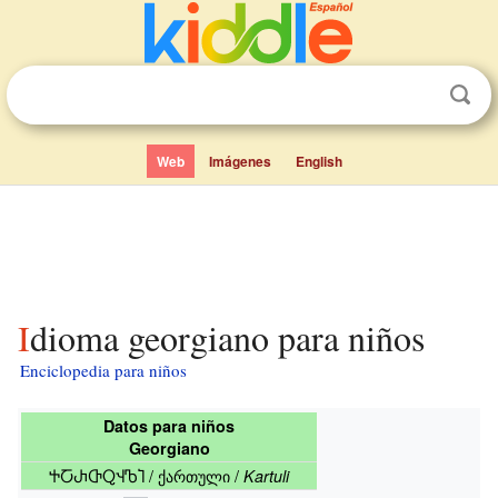
Web
Imágenes
English
Idioma georgiano para niños
Enciclopedia para niños
Datos para niños
Georgiano
ႵႠႰႧႭჃႪႨ / ქართული /
Kartuli