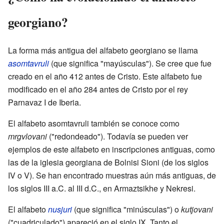
georgiano?
La forma más antigua del alfabeto georgiano se llama
asomtavruli
(que significa "mayúsculas"). Se cree que fue
creado en el año 412 antes de Cristo. Este alfabeto fue
modificado en el año 284 antes de Cristo por el rey
Parnavaz I de Iberia.
El alfabeto asomtavruli también se conoce como
mrgvlovani
("redondeado"). Todavía se pueden ver
ejemplos de este alfabeto en inscripciones antiguas, como
las de la iglesia georgiana de Bolnisi Sioni (de los siglos
IV o V). Se han encontrado muestras aún más antiguas, de
los siglos III a.C. al III d.C., en Armaztsikhe y Nekresi.
El alfabeto
nusjuri
(que significa "minúsculas") o
kutjovani
("cuadriculado") apareció en el siglo IX. Tanto el