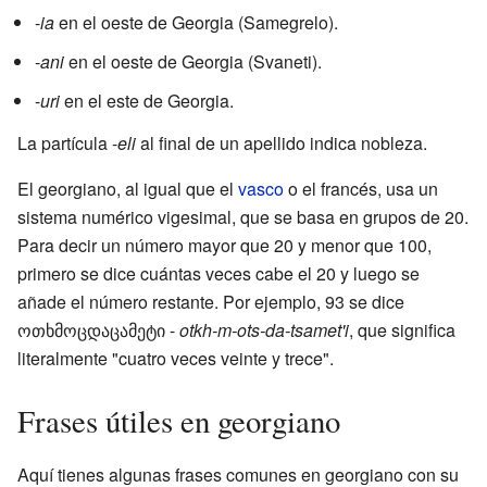
-
ia
en el oeste de Georgia (Samegrelo).
-
ani
en el oeste de Georgia (Svaneti).
-
uri
en el este de Georgia.
La partícula -
eli
al final de un apellido indica nobleza.
El georgiano, al igual que el
vasco
o el francés, usa un
sistema numérico vigesimal, que se basa en grupos de 20.
Para decir un número mayor que 20 y menor que 100,
primero se dice cuántas veces cabe el 20 y luego se
añade el número restante. Por ejemplo, 93 se dice
ოთხმოცდაცამეტი -
otkh-m-ots-da-tsamet'i
, que significa
literalmente "cuatro veces veinte y trece".
Frases útiles en georgiano
Aquí tienes algunas frases comunes en georgiano con su