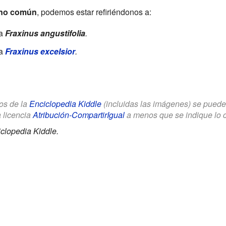
no común
, podemos estar refiriéndonos a:
ta
Fraxinus angustifolia
.
ta
Fraxinus excelsior
.
los de la
Enciclopedia Kiddle
(incluidas las imágenes) se puede u
a licencia
Atribución-CompartirIgual
a menos que se indique lo con
clopedia Kiddle.