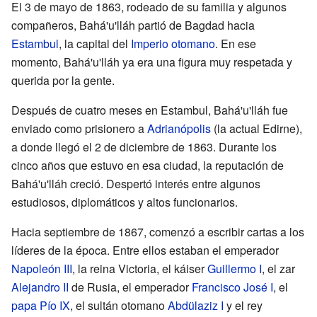
El 3 de mayo de 1863, rodeado de su familia y algunos
compañeros, Bahá'u'lláh partió de Bagdad hacia
Estambul
, la capital del
Imperio otomano
. En ese
momento, Bahá'u'lláh ya era una figura muy respetada y
querida por la gente.
Después de cuatro meses en Estambul, Bahá'u'lláh fue
enviado como prisionero a
Adrianópolis
(la actual Edirne),
a donde llegó el 2 de diciembre de 1863. Durante los
cinco años que estuvo en esa ciudad, la reputación de
Bahá'u'lláh creció. Despertó interés entre algunos
estudiosos, diplomáticos y altos funcionarios.
Hacia septiembre de 1867, comenzó a escribir cartas a los
líderes de la época. Entre ellos estaban el emperador
Napoleón III
, la reina Victoria, el káiser
Guillermo I
, el zar
Alejandro II
de Rusia, el emperador
Francisco José I
, el
papa Pío IX
, el sultán otomano
Abdülaziz I
y el rey