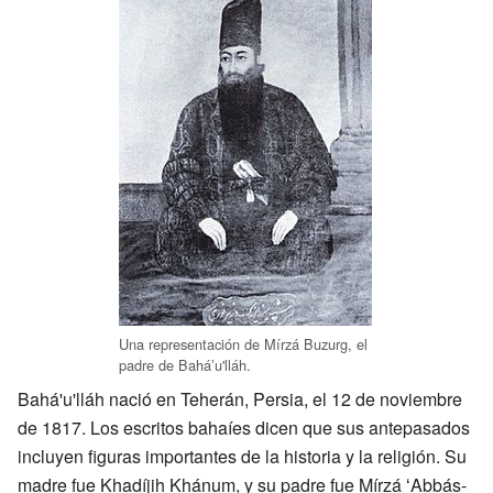
Una representación de Mírzá Buzurg, el
padre de Baháʼu'lláh.
Bahá'u'lláh nació en Teherán, Persia, el 12 de noviembre
de 1817. Los escritos bahaíes dicen que sus antepasados
incluyen figuras importantes de la historia y la religión. Su
madre fue Khadíjih Khánum, y su padre fue Mírzá ʻAbbás-