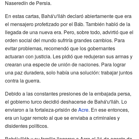
Naseredín de Persia.
En estas cartas, Bahá'u'lláh declaró abiertamente que era
el mensajero profetizado por el Báb. También habló de la
llegada de una nueva era. Pero, sobre todo, advirtió que el
orden social del mundo sufriría grandes cambios. Para
evitar problemas, recomendó que los gobernantes
actuaran con justicia. Les pidió que redujeran sus armas y
crearan una especie de unión de naciones. Para lograr
una paz duradera, solo había una solución: trabajar juntos
contra la guerra.
Debido a las constantes presiones de la embajada persa,
el gobierno turco decidió deshacerse de Bahá'u'lláh. Lo
enviaron a la fortaleza-prisión de
Acre
. En ese entonces,
era un lugar remoto al que se enviaba a criminales y
disidentes políticos.
Bahá'u'lláh y su familia llegaron a Acre el 31 de agosto de