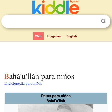
Web
Imágenes
English
Bahá'u'lláh para niños
Enciclopedia para niños
Datos para niños
Bahá'u'lláh