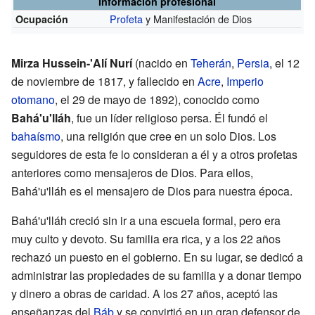
Información profesional
Profeta
y Manifestación de Dios
Ocupación
Mirza Hussein-'Alí Nurí
(nacido en
Teherán
,
Persia
, el 12
de noviembre de 1817, y fallecido en
Acre
,
Imperio
otomano
, el 29 de mayo de 1892), conocido como
Bahá'u'lláh
, fue un líder religioso persa. Él fundó el
bahaísmo
, una religión que cree en un solo Dios. Los
seguidores de esta fe lo consideran a él y a otros profetas
anteriores como mensajeros de Dios. Para ellos,
Bahá'u'lláh es el mensajero de Dios para nuestra época.
Bahá'u'lláh creció sin ir a una escuela formal, pero era
muy culto y devoto. Su familia era rica, y a los 22 años
rechazó un puesto en el gobierno. En su lugar, se dedicó a
administrar las propiedades de su familia y a donar tiempo
y dinero a obras de caridad. A los 27 años, aceptó las
enseñanzas del
Báb
y se convirtió en un gran defensor de