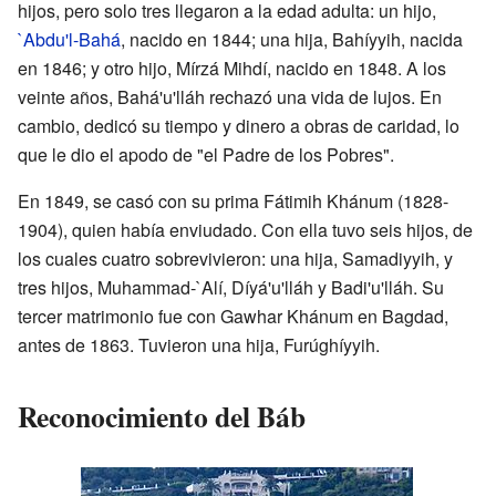
hijos, pero solo tres llegaron a la edad adulta: un hijo,
`Abdu'l-Bahá
, nacido en 1844; una hija, Bahíyyih, nacida
en 1846; y otro hijo, Mírzá Mihdí, nacido en 1848. A los
veinte años, Bahá'u'lláh rechazó una vida de lujos. En
cambio, dedicó su tiempo y dinero a obras de caridad, lo
que le dio el apodo de "el Padre de los Pobres".
En 1849, se casó con su prima Fátimih Khánum (1828-
1904), quien había enviudado. Con ella tuvo seis hijos, de
los cuales cuatro sobrevivieron: una hija, Samadiyyih, y
tres hijos, Muhammad-`Alí, Díyá'u'lláh y Badi'u'lláh. Su
tercer matrimonio fue con Gawhar Khánum en Bagdad,
antes de 1863. Tuvieron una hija, Furúghíyyih.
Reconocimiento del Báb