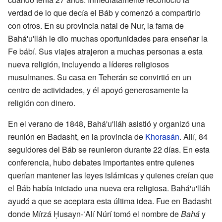
verdad de lo que decía el Báb y comenzó a compartirlo
con otros. En su provincia natal de Nur, la fama de
Bahá'u'lláh le dio muchas oportunidades para enseñar la
Fe bábí. Sus viajes atrajeron a muchas personas a esta
nueva religión, incluyendo a líderes religiosos
musulmanes. Su casa en Teherán se convirtió en un
centro de actividades, y él apoyó generosamente la
religión con dinero.
En el verano de 1848, Bahá'u'lláh asistió y organizó una
reunión en Badasht, en la provincia de
Khorasán
. Allí, 84
seguidores del Báb se reunieron durante 22 días. En esta
conferencia, hubo debates importantes entre quienes
querían mantener las leyes islámicas y quienes creían que
el Báb había iniciado una nueva era religiosa. Bahá'u'lláh
ayudó a que se aceptara esta última idea. Fue en Badasht
donde Mírzá Ḥusayn-ʻAlí Núrí tomó el nombre de
Bahá
y