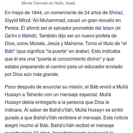
Monte Carmelo en Haifa, Israel.
En mayo de 1844, un comerciante de 24 años de
Shiraz
,
Siyyid Mírzá ʻAlí-Muḥammad, causó un gran revuelo en
Persia. Él afirmó ser el salvador prometido del
Islam
(el
Qa'im o
Mahdi
). También dijo ser un nuevo profeta de
Dios, como Moisés, Jesús y Mahoma. Tomó el título de "el
Báb
" (que significa "la puerta" en árabe). Esto indicaba
que él era una "puerta al conocimiento divino" y que
estaba preparando el camino para un educador enviado
por Dios aún más grande.
Poco después de anunciar su misión, el Báb envió a Mullá
Husayn a Teherán con un mensaje especial. Mullá
Husayn debía entregarlo a la persona que Dios le
indicara. Al saber de Bahá'u'lláh, Mullá Husayn se sintió
guiado a que Bahá'u'lláh recibiera el mensaje. Esta noticia
alegró mucho al Báb. Bahá'u'lláh recibió el mensaje
cuando tenía 27 años. Inmediatamente reconoció la