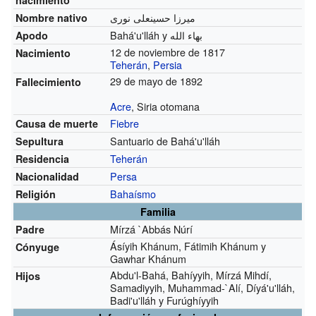
میرزا حسینعلی نوری
Nombre nativo
Bahá'u'lláh y بهاء الله
Apodo
12 de noviembre de 1817
Nacimiento
Teherán
,
Persia
29 de mayo de 1892
Fallecimiento
Acre
, Siria otomana
Fiebre
Causa de muerte
Santuario de Bahá'u'lláh
Sepultura
Teherán
Residencia
Persa
Nacionalidad
Bahaísmo
Religión
Familia
Mírzá `Abbás Núrí
Padre
Ásíyih Khánum, Fátimih Khánum y
Cónyuge
Gawhar Khánum
Abdu'l-Bahá, Bahíyyih, Mírzá Mihdí,
Hijos
Samadiyyih, Muhammad-`Alí, Díyá'u'lláh,
Badi'u'lláh y Furúghíyyih