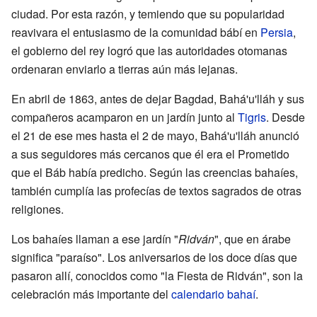
ciudad. Por esta razón, y temiendo que su popularidad
reavivara el entusiasmo de la comunidad bábí en
Persia
,
el gobierno del rey logró que las autoridades otomanas
ordenaran enviarlo a tierras aún más lejanas.
En abril de 1863, antes de dejar Bagdad, Bahá'u'lláh y sus
compañeros acamparon en un jardín junto al
Tigris
. Desde
el 21 de ese mes hasta el 2 de mayo, Bahá'u'lláh anunció
a sus seguidores más cercanos que él era el Prometido
que el Báb había predicho. Según las creencias bahaíes,
también cumplía las profecías de textos sagrados de otras
religiones.
Los bahaíes llaman a ese jardín "
Ridván
", que en árabe
significa "paraíso". Los aniversarios de los doce días que
pasaron allí, conocidos como "la Fiesta de Ridván", son la
celebración más importante del
calendario bahaí
.