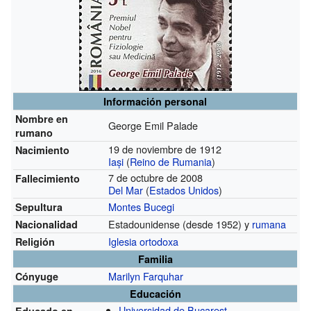
Información personal
Nombre en
George Emil Palade
rumano
19 de noviembre de 1912
Nacimiento
Iași
(
Reino de Rumania
)
7 de octubre de 2008
Fallecimiento
Del Mar
(
Estados Unidos
)
Montes Bucegi
Sepultura
Estadounidense
(desde 1952)
y
rumana
Nacionalidad
Iglesia ortodoxa
Religión
Familia
Marilyn Farquhar
Cónyuge
Educación
Universidad de Bucarest
Educado en