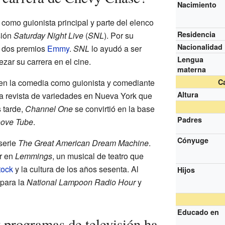
Nacimiento
omo guionista principal y parte del elenco
Residencia
sión
Saturday Night Live
(
SNL
). Por su
Nacionalidad
ó dos premios
Emmy
.
SNL
lo ayudó a ser
Lengua
zar su carrera en el cine.
materna
n la comedia como guionista y comediante
Ca
Altura
na revista de variedades en Nueva York que
s tarde,
Channel One
se convirtió en la base
Padres
ove Tube
.
Cónyuge
serie
The Great American Dream Machine
.
r en
Lemmings
, un musical de teatro que
tock
y la cultura de los años sesenta. Al
Hijos
 para la
National Lampoon Radio Hour
y
Educado en
 programas de televisión ha