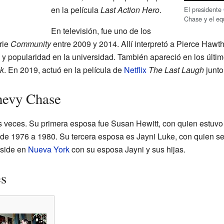
en la película
Last Action Hero
.
El presidente
Chase y el eq
En televisión, fue uno de los
rie
Community
entre 2009 y 2014. Allí interpretó a Pierce Haw
y popularidad en la universidad. También apareció en los últim
k
. En 2019, actuó en la película de
Netflix
The Last Laugh
junto
hevy Chase
 veces. Su primera esposa fue Susan Hewitt, con quien estuv
 de 1976 a 1980. Su tercera esposa es Jayni Luke, con quien s
eside en
Nueva York
con su esposa Jayni y sus hijas.
es