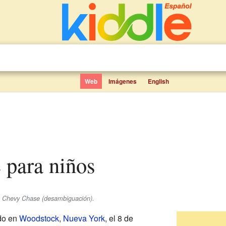
Web
Imágenes
English
 para niños
se Chevy Chase (desambiguación).
do en
Woodstock
,
Nueva York
, el 8 de