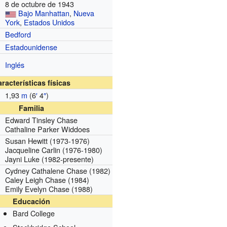
8 de octubre de 1943
Bajo Manhattan
,
Nueva
York
,
Estados Unidos
Bedford
Estadounidense
Inglés
racterísticas físicas
1,93
m
(6
′
4
″
)
Familia
Edward Tinsley Chase
Cathaline Parker Widdoes
Susan Hewitt
(1973-1976)
Jacqueline Carlin
(1976-1980)
Jayni Luke
(1982-presente)
Cydney Cathalene Chase
(1982)
Caley Leigh Chase
(1984)
Emily Evelyn Chase
(1988)
Educación
Bard College