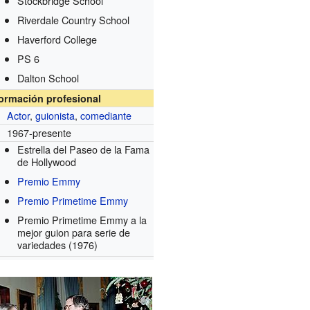
Stockbridge School
Riverdale Country School
Haverford College
PS 6
Dalton School
formación profesional
Actor
,
guionista
,
comediante
1967-presente
Estrella del Paseo de la Fama
de Hollywood
Premio Emmy
Premio Primetime Emmy
Premio Primetime Emmy a la
mejor guion para serie de
variedades
(1976)