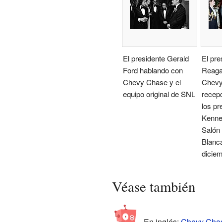
El presidente Gerald
El pre
Ford hablando con
Reaga
Chevy Chase y el
Chevy
equipo original de SNL
recepc
los pr
Kenne
Salón 
Blanca
dicie
Véase también
En inglés:
Chevy Chase