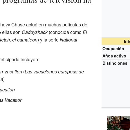
Chevy Chase actuó en muchas películas de
 ellas son
Caddyshack
(conocida como
El
letch, el camaleón
) y la serie
National
In
Ocupación
Años activo
articipado incluyen:
Distinciones
n Vacation
(
Las vacaciones europeas de
na
)
acation
as Vacation