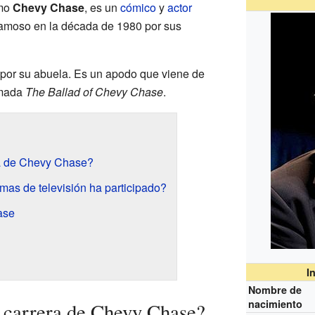
omo
Chevy Chase
, es un
cómico
y
actor
famoso en la década de 1980 por sus
 por su abuela. Es un apodo que viene de
amada
The Ballad of Chevy Chase
.
a de Chevy Chase?
mas de televisión ha participado?
ase
I
Nombre de
nacimiento
carrera de Chevy Chase?