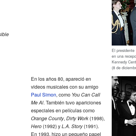
ible
El president
en una recepc
Kennedy Cente
(8 de diciemb
En los años 80, apareció en
videos musicales con su amigo
Paul Simon
, como
You Can Call
Me Al
. También tuvo apariciones
especiales en películas como
Orange County
,
Dirty Work
(1998),
Hero
(1992) y
L.A. Story
(1991).
En 1993, hizo un pequeño papel