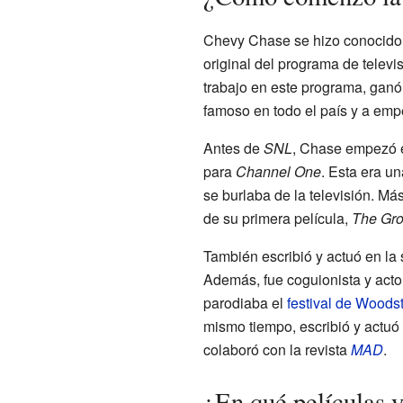
Chevy Chase se hizo conocido c
original del programa de televi
trabajo en este programa, gan
famoso en todo el país y a empe
Antes de
SNL
, Chase empezó e
para
Channel One
. Esta era u
se burlaba de la televisión. Má
de su primera película,
The Gro
También escribió y actuó en la 
Además, fue coguionista y acto
parodiaba el
festival de Woods
mismo tiempo, escribió y actuó
colaboró con la revista
MAD
.
¿En qué películas y