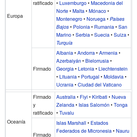
ratificado
•
Luxemburgo
•
Macedonia del
Norte
•
Malta
•
Mónaco
•
Europa
Montenegro
•
Noruega
•
Países
Bajos
•
Polonia
•
Rumania
•
San
Marino
•
Serbia
•
Suecia
•
Suiza
•
Turquía
Albania
•
Andorra
•
Armenia
•
Azerbaiyán
•
Bielorrusia
•
Firmado
Georgia
•
Letonia
•
Liechtenstein
•
Lituania
•
Portugal
•
Moldavia
•
Ucrania
•
Ciudad del Vaticano
Firmado
Australia
•
Fiyi
•
Kiribati
•
Nueva
y
Zelanda
•
Islas Salomón
•
Tonga
ratificado
•
Tuvalu
Oceanía
Islas Marshall
•
Estados
Federados de Micronesia
•
Nauru
Firmado