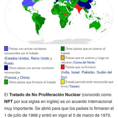
Países con armas nucleares
Otros países que se unieron al
reconocidos por el tratado
tratado
(
Estados Unidos
,
Reino Unido
y
Países que se unieron y luego se
retiraron (
Corea del Norte
)
Rusia
)
Países que no firmaron
Otros países con armas nucleares
(
India
,
Israel
,
Pakistán
,
Sudán del
reconocidos
Sur
)
(
Francia
y
China
)
Estado parcialmente reconocido que
Otros países que firmaron el tratado
firmó (
Taiwán
)
El
Tratado de No Proliferación Nuclear
(conocido como
NPT
por sus siglas en inglés) es un acuerdo internacional
muy importante. Se abrió para que los países lo firmaran el
1 de julio de 1968 y entró en vigor el 5 de marzo de 1970.