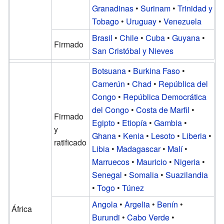
Granadinas
•
Surinam
•
Trinidad y
Tobago
•
Uruguay
•
Venezuela
Brasil
•
Chile
•
Cuba
•
Guyana
•
Firmado
San Cristóbal y Nieves
Botsuana
•
Burkina Faso
•
Camerún
•
Chad
•
República del
Congo
•
República Democrática
del Congo
•
Costa de Marfil
•
Firmado
Egipto
•
Etiopía
•
Gambia
•
y
Ghana
•
Kenia
•
Lesoto
•
Liberia
•
ratificado
Libia
•
Madagascar
•
Malí
•
Marruecos
•
Mauricio
•
Nigeria
•
Senegal
•
Somalia
•
Suazilandia
•
Togo
•
Túnez
Angola
•
Argelia
•
Benín
•
África
Burundi
•
Cabo Verde
•