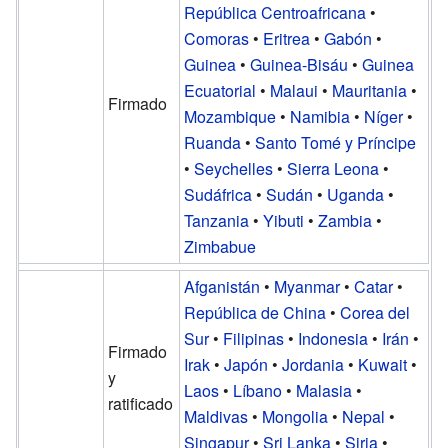
República Centroafricana
•
Comoras
•
Eritrea
•
Gabón
•
Guinea
•
Guinea-Bisáu
•
Guinea
Ecuatorial
•
Malaui
•
Mauritania
•
Firmado
Mozambique
•
Namibia
•
Níger
•
Ruanda
•
Santo Tomé y Príncipe
•
Seychelles
•
Sierra Leona
•
Sudáfrica
•
Sudán
•
Uganda
•
Tanzania
•
Yibuti
•
Zambia
•
Zimbabue
Afganistán
•
Myanmar
•
Catar
•
República de China
•
Corea del
Sur
•
Filipinas
•
Indonesia
•
Irán
•
Firmado
Irak
•
Japón
•
Jordania
•
Kuwait
•
y
Laos
•
Líbano
•
Malasia
•
ratificado
Maldivas
•
Mongolia
•
Nepal
•
Singapur
•
Sri Lanka
•
Siria
•