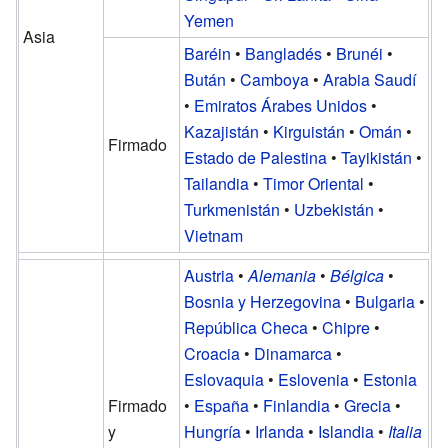
Yemen
Asia
Baréin
•
Bangladés
•
Brunéi
•
Bután
•
Camboya
•
Arabia Saudí
•
Emiratos Árabes Unidos
•
Kazajistán
•
Kirguistán
•
Omán
•
Firmado
Estado de Palestina
•
Tayikistán
•
Tailandia
•
Timor Oriental
•
Turkmenistán
•
Uzbekistán
•
Vietnam
Austria
•
Alemania
•
Bélgica
•
Bosnia y Herzegovina
•
Bulgaria
•
República Checa
•
Chipre
•
Croacia
•
Dinamarca
•
Eslovaquia
•
Eslovenia
•
Estonia
Firmado
•
España
•
Finlandia
•
Grecia
•
y
Hungría
•
Irlanda
•
Islandia
•
Italia