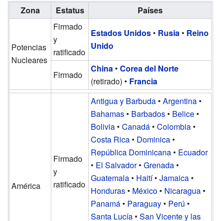
Zona
Estatus
Países
Firmado
Estados Unidos
•
Rusia
•
Reino
y
Unido
Potencias
ratificado
Nucleares
China
•
Corea del Norte
Firmado
(retirado) •
Francia
Antigua y Barbuda
•
Argentina
•
Bahamas
•
Barbados
•
Belice
•
Bolivia
•
Canadá
•
Colombia
•
Costa Rica
•
Dominica
•
República Dominicana
•
Ecuador
Firmado
•
El Salvador
•
Grenada
•
y
Guatemala
•
Haití
•
Jamaica
•
ratificado
América
Honduras
•
México
•
Nicaragua
•
Panamá
•
Paraguay
•
Perú
•
Santa Lucía
•
San Vicente y las