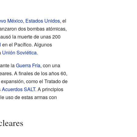
vo México
,
Estados Unidos
, el
lanzaron dos bombas atómicas,
causó la muerte de unas 200
l
en el Pacífico. Algunos
a
Unión Soviética
.
ante la
Guerra Fría
, con una
res. A finales de los años 60,
u expansión, como el Tratado de
s
Acuerdos SALT
. A principios
ible uso de estas armas con
cleares