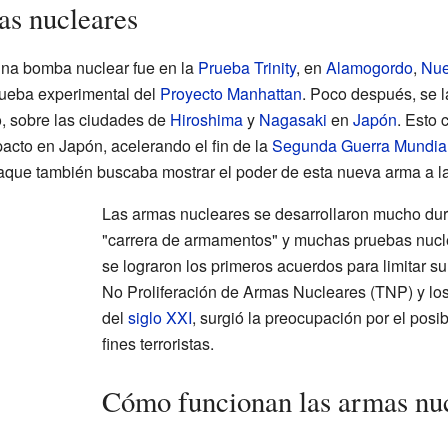
as nucleares
una bomba nuclear fue en la
Prueba Trinity
, en
Alamogordo
,
Nue
rueba experimental del
Proyecto Manhattan
. Poco después, se 
o, sobre las ciudades de
Hiroshima
y
Nagasaki
en
Japón
. Esto 
acto en Japón, acelerando el fin de la
Segunda Guerra Mundia
taque también buscaba mostrar el poder de esta nueva arma a l
Las armas nucleares se desarrollaron mucho dur
"carrera de armamentos" y muchas pruebas nuclea
se lograron los primeros acuerdos para limitar s
No Proliferación de Armas Nucleares (TNP) y lo
del
siglo XXI
, surgió la preocupación por el pos
fines terroristas.
Cómo funcionan las armas nu