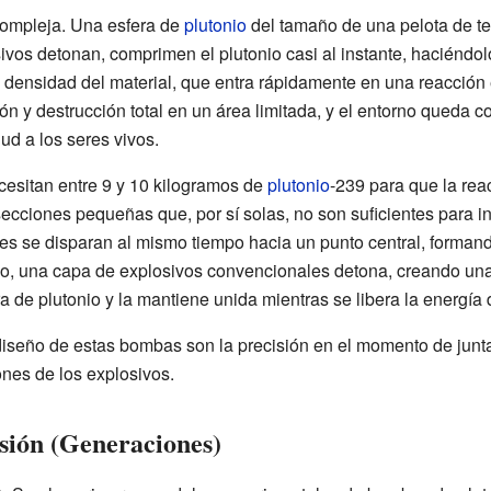
ompleja. Una esfera de
plutonio
del tamaño de una pelota de te
vos detonan, comprimen el plutonio casi al instante, haciénd
 densidad del material, que entra rápidamente en una reacció
ón y destrucción total en un área limitada, y el entorno queda
d a los seres vivos.
cesitan entre 9 y 10 kilogramos de
plutonio
-239 para que la rea
 secciones pequeñas que, por sí solas, no son suficientes para in
es se disparan al mismo tiempo hacia un punto central, formando
o, una capa de explosivos convencionales detona, creando un
 de plutonio y la mantiene unida mientras se libera la energía 
diseño de estas bombas son la precisión en el momento de junta
ones de los explosivos.
isión (Generaciones)