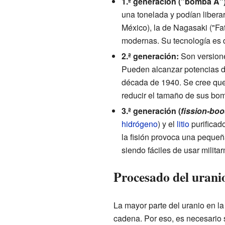
1.ª generación ("bomba A")
una tonelada y podían libera
México), la de Nagasaki ("Fa
modernas. Su tecnología es 
2.ª generación:
Son versione
Pueden alcanzar potencias de
década de 1940. Se cree qu
reducir el tamaño de sus bom
3.ª generación (
fission-boo
hidrógeno
) y el
litio
purificado
la fisión provoca una pequeñ
siendo fáciles de usar milit
Procesado del uranio
La mayor parte del uranio en l
cadena. Por eso, es necesario 