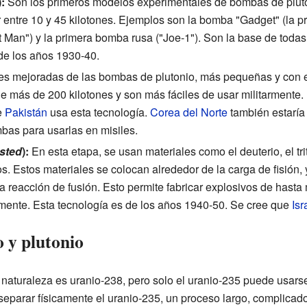
:
Son los primeros modelos experimentales de bombas de plut
r entre 10 y 45 kilotones. Ejemplos son la bomba "Gadget" (la 
t Man") y la primera bomba rusa ("Joe-1"). Son la base de toda
de los años 1930-40.
s mejoradas de las bombas de plutonio, más pequeñas y con 
 más de 200 kilotones y son más fáciles de usar militarmente. 
e
Pakistán
usa esta tecnología.
Corea del Norte
también estaría
bas para usarlas en misiles.
sted
):
En esta etapa, se usan materiales como el deuterio, el tri
s. Estos materiales se colocan alrededor de la carga de fisión, 
a reacción de fusión. Esto permite fabricar explosivos de hast
armente. Esta tecnología es de los años 1940-50. Se cree que
Isr
 y plutonio
a naturaleza es uranio-238, pero solo el uranio-235 puede usars
separar físicamente el uranio-235, un proceso largo, complicad