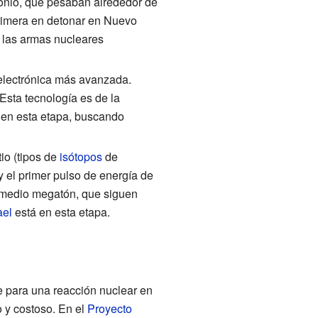
onio, que pesaban alrededor de
primera en detonar en Nuevo
s las armas nucleares
electrónica más avanzada.
Esta tecnología es de la
 en esta etapa, buscando
tio (tipos de
isótopos
de
y el primer pulso de energía de
a medio megatón, que siguen
ael
está en esta etapa.
e para una reacción nuclear en
o y costoso. En el
Proyecto