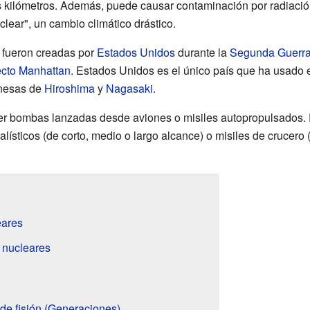
ilómetros. Además, puede causar contaminación por radiación 
clear", un cambio climático drástico.
 fueron creadas por
Estados Unidos
durante la
Segunda Guerra
cto Manhattan
. Estados Unidos es el único país que ha usado
onesas de
Hiroshima
y
Nagasaki
.
r bombas lanzadas desde aviones o misiles autopropulsados. 
alísticos (de corto, medio o largo alcance) o misiles de crucero 
eares
 nucleares
de fisión (Generaciones)