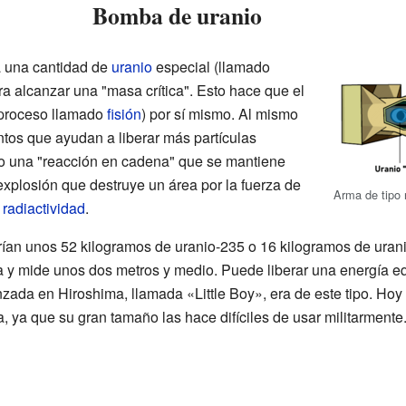
Bomba de uranio
a una cantidad de
uranio
especial (llamado
ra alcanzar una "masa crítica". Esto hace que el
 proceso llamado
fisión
) por sí mismo. Al mismo
tos que ayudan a liberar más partículas
o una "reacción en cadena" que se mantiene
explosión que destruye un área por la fuerza de
Arma de tipo 
a
radiactividad
.
arían unos 52 kilogramos de uranio-235 o 16 kilogramos de ura
 y mide unos dos metros y medio. Puede liberar una energía eq
zada en Hiroshima, llamada «Little Boy», era de este tipo. Hoy
 ya que su gran tamaño las hace difíciles de usar militarmente