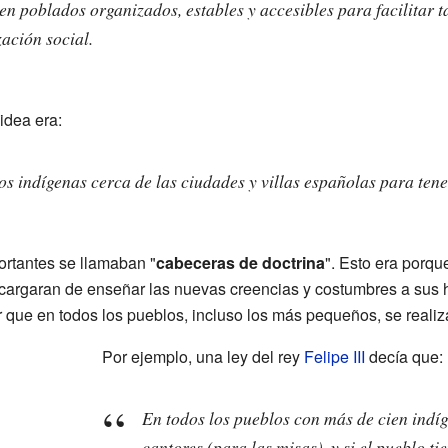
s en poblados organizados, estables y accesibles para facilitar 
ación social.
idea era:
a los indígenas cerca de las ciudades y villas españolas para ten
rtantes se llamaban "
cabeceras de doctrina
". Esto era porq
ncargaran de enseñar las nuevas creencias y costumbres a sus h
que en todos los pueblos, incluso los más pequeños, se realiza
Por ejemplo, una ley del rey
Felipe III
decía que:
En todos los pueblos con más de cien indí
cantores (para las misas), y si el pueblo ti