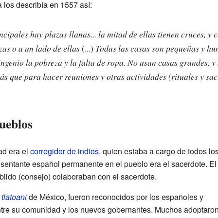
 los describía en 1557 así:
ncipales hay plazas llanas... la mitad de ellas tienen cruces, y
zas o a un lado de ellas
(...)
Todas las casas son pequeñas y hum
ngenio la pobreza y la falta de ropa. No usan casas grandes, y 
ás que para hacer reuniones y otras actividades (rituales y sacr
ueblos
ad era el
corregidor de indios
, quien estaba a cargo de todos lo
esentante español permanente en el pueblo era el sacerdote. El
abildo (consejo) colaboraban con el sacerdote.
s
tlatoani
de México, fueron reconocidos por los españoles y
entre su comunidad y los nuevos gobernantes. Muchos adoptaro