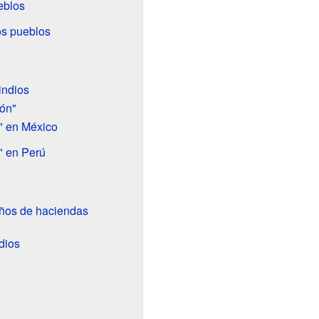
eblos
os pueblos
indios
ión"
" en México
" en Perú
eños de haciendas
dios