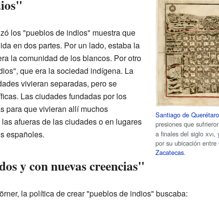
dios"
zó los "pueblos de indios" muestra que
dida en dos partes. Por un lado, estaba la
era la comunidad de los blancos. Por otro
ndios", que era la sociedad indígena. La
dades vivieran separadas, pero se
íficas. Las ciudades fundadas por los
 para que vivieran allí muchos
Santiago de Querétar
n las afueras de las ciudades o en lugares
presiones que sufriero
os españoles.
a finales del siglo
xvi
,
por su ubicación entre
Zacatecas
.
dos y con nuevas creencias"
ner, la política de crear "pueblos de indios" buscaba: