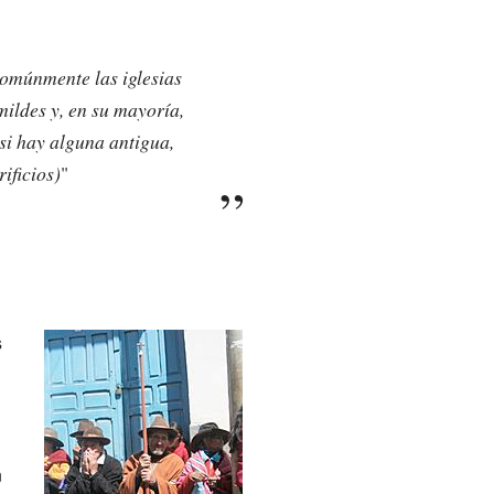
 comúnmente las iglesias
ildes y, en su mayoría,
si hay alguna antigua,
ificios)
"
s
n