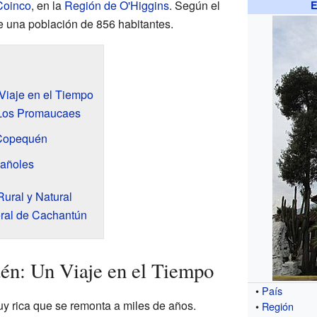
Coinco
, en la
Región de O'Higgins
. Según el
E
 una población de 856 habitantes.
Viaje en el Tiempo
 Los Promaucaes
 Copequén
pañoles
ural y Natural
ral de Cachantún
én: Un Viaje en el Tiempo
•
País
y rica que se remonta a miles de años.
•
Región