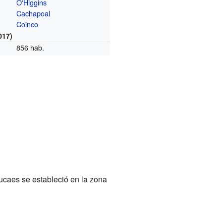
O'Higgins
Cachapoal
Coinco
017)
856 hab.
caes se estableció en la zona