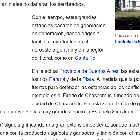
s animales no dañaran los sembradíos.
Con el tiempo, estas grandes
estancias pasaron de generación
en generación, dando origen a
Casco de la
E
familias importantes en el
Provincia de 
noroeste argentino y en la región
del litoral, como en
Santa Fe
.
En la actual
Provincia de Buenos Aires
, las est
los ríos
Paraná
y de la
Plata
. A medida que la po
fuertes para defender las estancias de los confli
ejemplo es el Fuerte de Chascomús, fundado en 
ciudad de Chascomús. En esta zona, la cría de
n, algunas de ellas muy grandes, como la Estancia San Juan.
a" sigue significando una gran extensión de tierra, aunque muc
iona con la producción agrícola y ganadera, y también con el m