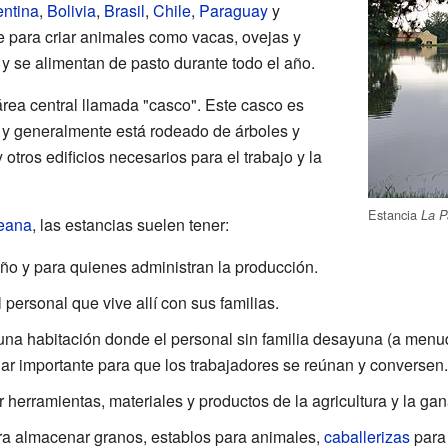
entina
,
Bolivia
,
Brasil
,
Chile
,
Paraguay
y
e para criar animales como vacas, ovejas y
e y se alimentan de pasto durante todo el año.
área central llamada "casco". Este casco es
 y generalmente está rodeado de árboles y
 otros edificios necesarios para el trabajo y la
Estancia
La P
eana
, las estancias suelen tener:
ño y para quienes administran la producción.
ersonal que vive allí con sus familias.
una habitación donde el personal sin familia desayuna (a me
r importante para que los trabajadores se reúnan y conversen.
 herramientas, materiales y productos de la agricultura y la gan
a almacenar granos, establos para animales,
caballerizas
para