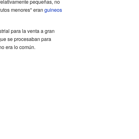
s relativamente pequeñas, no
frutos menores" eran
guineos
rial para la venta a gran
 que se procesaban para
no era lo común.