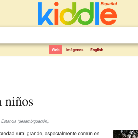
Web
Imágenes
English
a niños
e Estancia (desambiguación).
opiedad rural grande, especialmente común en