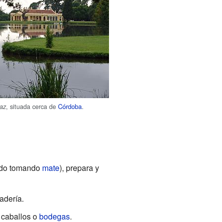
, situada cerca de
Córdoba
.
az
nudo tomando
mate
), prepara y
adería.
 caballos o
bodegas
.