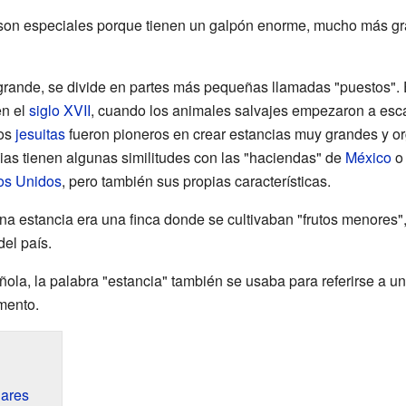
on especiales porque tienen un galpón enorme, mucho más gra
 grande, se divide en partes más pequeñas llamadas "puestos". 
en el
siglo XVII
, cuando los animales salvajes empezaron a esc
Los
jesuitas
fueron pioneros en crear estancias muy grandes y or
ias tienen algunas similitudes con las "haciendas" de
México
os Unidos
, pero también sus propias características.
na estancia era una finca donde se cultivaban "frutos menores",
el país.
ola, la palabra "estancia" también se usaba para referirse a u
mento.
gares