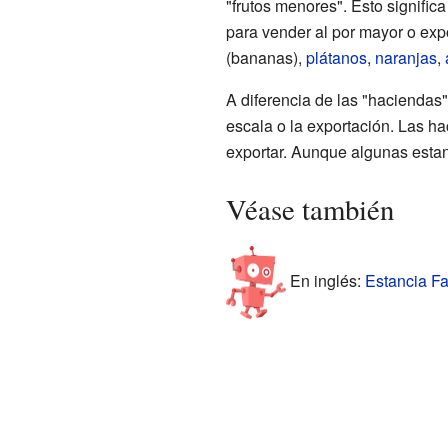
"frutos menores". Esto signific
para vender al por mayor o expo
(bananas),
plátanos
,
naranjas
,
A diferencia de las "haciendas"
escala o la exportación. Las h
exportar. Aunque algunas esta
Véase también
En inglés:
Estancia Fa