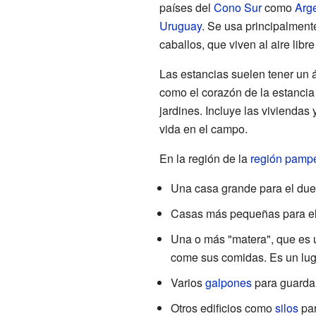
países del
Cono Sur
como
Arg
Uruguay
. Se usa principalment
caballos, que viven al aire libr
Las estancias suelen tener un 
como el corazón de la estancia
jardines. Incluye las viviendas y
vida en el campo.
En la región de la
región pamp
Una casa grande para el due
Casas más pequeñas para el p
Una o más "matera", que es 
come sus comidas. Es un luga
Varios
galpones
para guardar
Otros edificios como
silos
par