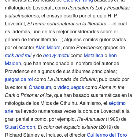
mitología de Lovecraft, como
Jerusalem's Lot
y
Pesadillas
y alucinaciones
; el ensayo escrito por el propio H. P.
Lovecraft,
El horror sobrenatural en la literatura
—el cual
es, además, uno de los mejor considerados sobre el
género de terror literario—; algunos cómics guionizados
por el escritor
Alan Moore
, como
Providence
; grupos de
rock and roll
y de
heavy metal
como
Metallica
o
Iron
Maiden
, que han mencionado el nombre del autor de
Providence en algunos de sus álbumes principales;
juegos de rol
como
La llamada de Cthulhu
, publicado por
la editorial
Chaosium
, o
videojuegos
como
Alone in the
Dark
o
Prisoner of Ice
, que han basado sus temáticas en la
mitología de los Mitos de Cthulhu. Asimismo, el
séptimo
arte
ha llevado numerosas veces la obra de Lovecraft a la
gran pantalla como, por ejemplo,
Re-Animator
(1985) de
Stuart Gordon
,
El color del espacio exterior
(2019) de
Richard Stanley e, incluso, el director
Guillermo del Toro