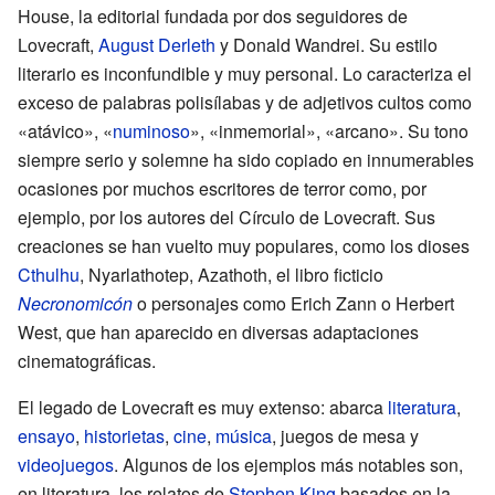
House, la editorial fundada por dos seguidores de
Lovecraft,
August Derleth
y Donald Wandrei. Su estilo
literario es inconfundible y muy personal. Lo caracteriza el
exceso de palabras polisílabas y de adjetivos cultos como
«atávico», «
numinoso
», «inmemorial», «arcano». Su tono
siempre serio y solemne ha sido copiado en innumerables
ocasiones por muchos escritores de terror como, por
ejemplo, por los autores del Círculo de Lovecraft. Sus
creaciones se han vuelto muy populares, como los dioses
Cthulhu
, Nyarlathotep, Azathoth, el libro ficticio
Necronomicón
o personajes como Erich Zann o Herbert
West, que han aparecido en diversas adaptaciones
cinematográficas.
El legado de Lovecraft es muy extenso: abarca
literatura
,
ensayo
,
historietas
,
cine
,
música
, juegos de mesa y
videojuegos
. Algunos de los ejemplos más notables son,
en literatura, los relatos de
Stephen King
basados en la