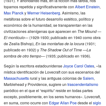
(1931). Y ahondando más, en la ficción más tardía, nos
topamos repetida y significativamente con
Albert Einstein
,
Max Planck
y
Werner Heisenberg
. Asimismo, las
metáforas sobre el futuro desarrollo estético, político y
económico de la humanidad, se transparentan en las
civilizaciones alienígenas que aparecen en
The Mound
—
El montículo
— (1929-1930; publicado en 1940 como obra
de Zealia Bishop),
En las montañas de la locura
(1931;
publicado en 1932) y
The Shadow Out of Time
—
La
sombra de otro tiempo
— (1935; publicado en 1936)
.
Según la escritora estadounidense
Joyce Carol Oates
, «la
mística identificación de Lovecraft con sus escenarios del
Massachusetts
rural y las antiguas colonias de
Salem
,
Marblehead y Providence, sugiere un
trascendentalismo
paródico en el que el “espíritu” reside en todas partes
excepto, posiblemente, en los seres humanos». Lovecraft,
en suma, como ocurre con
Edgar Allan Poe
desde el
siglo