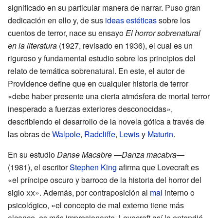
significado en su particular manera de narrar. Puso gran
dedicación en ello y, de sus
ideas estéticas
sobre los
cuentos de terror, nace su ensayo
El horror sobrenatural
en la literatura
(1927, revisado en 1936), el cual es un
riguroso y fundamental estudio sobre los principios del
relato de temática sobrenatural. En este, el autor de
Providence define que en cualquier historia de terror
«debe haber presente una cierta atmósfera de mortal terror
inesperado a fuerzas exteriores desconocidas»,
describiendo el desarrollo de la novela gótica a través de
las obras de
Walpole
,
Radcliffe
,
Lewis
y
Maturin
.
En su estudio
Danse Macabre
—
Danza macabra
—
(1981), el escritor
Stephen King
afirma que Lovecraft es
«el príncipe oscuro y barroco de la historia del horror del
siglo
xx
». Además, por contraposición al
mal
interno o
psicológico, «el concepto de mal externo tiene más
alcance, es más impresionante. Lovecraft así lo entendió,