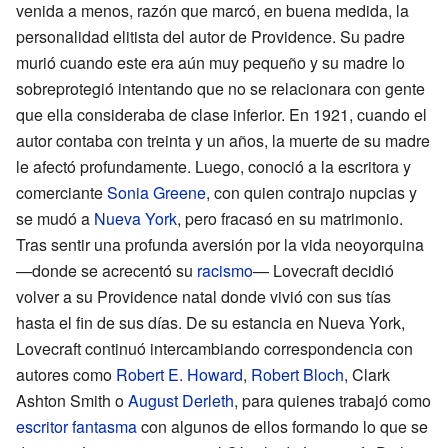
venida a menos, razón que marcó, en buena medida, la
personalidad elitista del autor de Providence. Su padre
murió cuando este era aún muy pequeño y su madre lo
sobreprotegió intentando que no se relacionara con gente
que ella consideraba de clase inferior. En 1921, cuando el
autor contaba con treinta y un años, la muerte de su madre
le afectó profundamente. Luego, conoció a la escritora y
comerciante
Sonia Greene
, con quien contrajo nupcias y
se mudó a
Nueva York
, pero fracasó en su matrimonio.
Tras sentir una profunda aversión por la vida neoyorquina
—donde se acrecentó su
racismo
— Lovecraft decidió
volver a su Providence natal donde vivió con sus tías
hasta el fin de sus días. De su estancia en Nueva York,
Lovecraft continuó intercambiando correspondencia con
autores como
Robert E. Howard
,
Robert Bloch
, Clark
Ashton Smith o
August Derleth
, para quienes trabajó como
escritor fantasma
con algunos de ellos formando lo que se