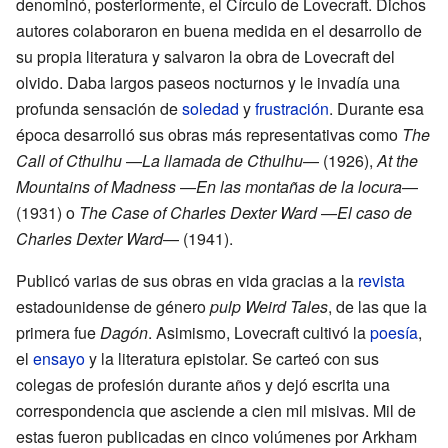
denominó, posteriormente, el Círculo de Lovecraft. Dichos
autores colaboraron en buena medida en el desarrollo de
su propia literatura y salvaron la obra de Lovecraft del
olvido. Daba largos paseos nocturnos y le invadía una
profunda sensación de
soledad
y
frustración
. Durante esa
época desarrolló sus obras más representativas como
The
Call of Cthulhu
—
La llamada de Cthulhu
— (1926),
At the
Mountains of Madness
—
En las montañas de la locura
—
(1931) o
The Case of Charles Dexter Ward
—
El caso de
Charles Dexter Ward
— (1941).
Publicó varias de sus obras en vida gracias a la
revista
estadounidense de género
pulp
Weird Tales
, de las que la
primera fue
Dagón
. Asimismo, Lovecraft cultivó la
poesía
,
el
ensayo
y la literatura epistolar. Se carteó con sus
colegas de profesión durante años y dejó escrita una
correspondencia que asciende a cien mil misivas. Mil de
estas fueron publicadas en cinco volúmenes por Arkham