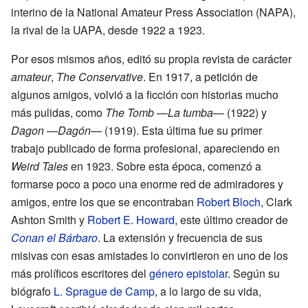
interino de la National Amateur Press Association (NAPA),
la rival de la UAPA, desde 1922 a 1923.
Por esos mismos años, editó su propia revista de carácter
amateur
,
The Conservative
. En 1917, a petición de
algunos amigos, volvió a la ficción con historias mucho
más pulidas, como
The Tomb
—
La tumba
— (1922) y
Dagon
—
Dagón
— (1919). Esta última fue su primer
trabajo publicado de forma profesional, apareciendo en
Weird Tales
en 1923. Sobre esta época, comenzó a
formarse poco a poco una enorme red de admiradores y
amigos, entre los que se encontraban
Robert Bloch
, Clark
Ashton Smith y
Robert E. Howard
, este último creador de
Conan el Bárbaro
. La extensión y frecuencia de sus
misivas con esas amistades lo convirtieron en uno de los
más prolíficos escritores del
género epistolar
. Según su
biógrafo
L. Sprague de Camp
, a lo largo de su vida,