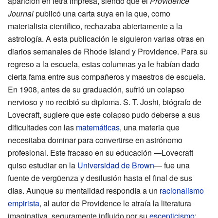
aparición en letra impresa, siendo que el
Providence
Journal
publicó una carta suya en la que, como
materialista científico, rechazaba abiertamente a la
astrología. A esta publicación le siguieron varias otras en
diarios semanales de Rhode Island y Providence. Para su
regreso a la escuela, estas columnas ya le habían dado
cierta fama entre sus compañeros y maestros de escuela.
En 1908, antes de su graduación, sufrió un colapso
nervioso y no recibió su diploma. S. T. Joshi, biógrafo de
Lovecraft, sugiere que este colapso pudo deberse a sus
dificultades con las
matemáticas
, una materia que
necesitaba dominar para convertirse en astrónomo
profesional. Este fracaso en su educación —Lovecraft
quiso estudiar en la
Universidad de Brown
— fue una
fuente de vergüenza y desilusión hasta el final de sus
días. Aunque su mentalidad respondía a un
racionalismo
empirista
, al autor de Providence le atraía la literatura
imaginativa, seguramente influido por su
escepticismo
;