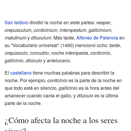
San Isidoro
dividió la noche en siete partes:
vesper
,
crepusculum
,
conticinium
,
intempestum
,
gallicinium
,
matutinum
y
diluculum
. Más tarde,
Alfonso de Palencia
en
su "Vocabulario universal" (1490) mencionó ocho:
tarde
,
crepúsculo
,
concubio
,
noche intempesta
,
conticinio
,
gallicinio
,
dilúculo
y
antelucano
.
El
castellano
tiene muchas palabras para describir la
noche. Por ejemplo,
conticinio
es la parte de la noche en
que todo está en silencio,
gallicinio
es la hora antes del
amanecer cuando canta el gallo, y
dilúculo
es la última
parte de la noche.
¿Cómo afecta la noche a los seres
vivos?