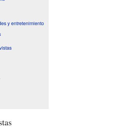
des y entretenimiento
s
vistas
a
stas