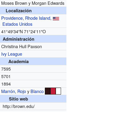
Moses Brown y Morgan Edwards
Localización
Providence
,
Rhode Island
,
Estados Unidos
41°49′34″N
71°24′11″O
Administración
Christina Hull Paxson
Ivy League
Academia
7595
5701
1894
Marrón
,
Rojo
y
Blanco
Sitio web
http://brown.edu/