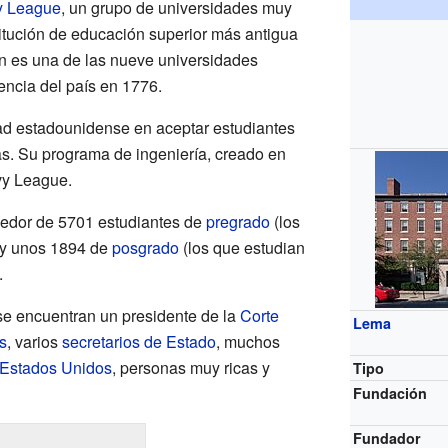
y League
, un grupo de universidades muy
titución de educación superior más antigua
n es una de las nueve universidades
ncia del país en 1776.
ad estadounidense en aceptar estudiantes
as. Su programa de ingeniería, creado en
vy League.
dedor de 5701 estudiantes de
pregrado
(los
) y unos 1894 de
posgrado
(los que estudian
.
e encuentran un presidente de la
Corte
Lema
s
, varios
secretarios de Estado
, muchos
 Estados Unidos
, personas muy ricas y
Tipo
Fundación
Fundador