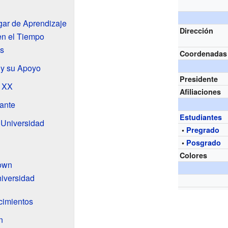
gar de Aprendizaje
Dirección
en el Tiempo
s
Coordenadas
 y su Apoyo
Presidente
o XX
Afiliaciones
ante
Estudiantes
 Universidad
•
Pregrado
•
Posgrado
Colores
own
niversidad
cimientos
n