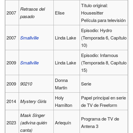
Título original:
Retrasos del
2007
Elise
Housesitter
pasado
Película para televisión
Episodio: Hydro
2007
Smallville
Linda Lake
(Temporada 6, Capítulo
10)
Episodio: Infamous
2009
Smallville
Linda Lake
(Temporada 8, Capítulo
15)
Donna
2009
90210
Serie
Martin
Holy
Papel principal en serie
2014
Mystery Girls
Hamilton
de TV de Freeform
Mask Singer
Programa de TV de
2023
(adivina quién
Arlequín
Antena 3
canta)