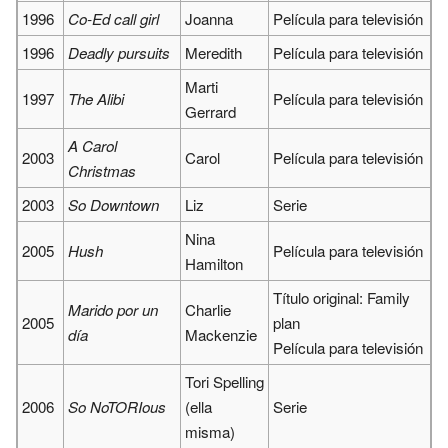
1996
Co-Ed call girl
Joanna
Película para televisión
1996
Deadly pursuits
Meredith
Película para televisión
Marti
1997
The Alibi
Película para televisión
Gerrard
A Carol
2003
Carol
Película para televisión
Christmas
2003
So Downtown
Liz
Serie
Nina
2005
Hush
Película para televisión
Hamilton
Título original: Family
Marido por un
Charlie
2005
plan
día
Mackenzie
Película para televisión
Tori Spelling
2006
So NoTORIous
(ella
Serie
misma)