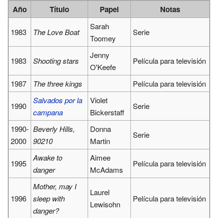
Año
Título
Papel
Notas
Sarah
1983
The Love Boat
Serie
Toomey
Jenny
1983
Shooting stars
Película para televisión
O'Keefe
1987
The three kings
Película para televisión
Salvados por la
Violet
1990
Serie
campana
Bickerstaff
1990-
Beverly Hills,
Donna
Serie
2000
90210
Martin
Awake to
Aimee
1995
Película para televisión
danger
McAdams
Mother, may I
Laurel
1996
sleep with
Película para televisión
Lewisohn
danger?