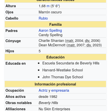
1,68
m
(5
′
6
″
)
Altura
Marrón oscuro
Ojos
Rubio
Cabello
Familia
Aaron Spelling
Padres
Candy Spelling
Charlie Shanian (
matr.
2004;
div.
2006)
Cónyuge
Dean McDermott (
matr.
2007;
div.
2023)
5
Hijos
Educación
Escuela Secundaria de Beverly Hills
Educada en
Harvard-Westlake School
John Thomas Dye School
Información profesional
Actriz
y
empresaria
Ocupación
desde 1982
Años activa
Obras notables
Beverly Hills
Nu Skin Enterprises
Afiliaciones