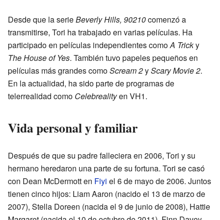
Desde que la serie
Beverly Hills, 90210
comenzó a
transmitirse, Tori ha trabajado en varias películas. Ha
participado en películas independientes como
A Trick
y
The House of Yes
. También tuvo papeles pequeños en
películas más grandes como
Scream 2
y
Scary Movie 2
.
En la actualidad, ha sido parte de programas de
telerrealidad como
Celebreality
en VH1.
Vida personal y familiar
Después de que su padre falleciera en 2006, Tori y su
hermano heredaron una parte de su fortuna. Tori se casó
con Dean McDermott en
Fiyi
el 6 de mayo de 2006. Juntos
tienen cinco hijos: Liam Aaron (nacido el 13 de marzo de
2007), Stella Doreen (nacida el 9 de junio de 2008), Hattie
Margaret (nacida el 10 de octubre de 2011), Finn Davey