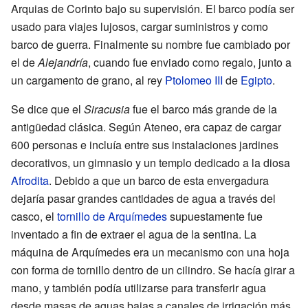
Arquias de Corinto bajo su supervisión. El barco podía ser
usado para viajes lujosos, cargar suministros y como
barco de guerra. Finalmente su nombre fue cambiado por
el de
Alejandría
, cuando fue enviado como regalo, junto a
un cargamento de grano, al rey
Ptolomeo III
de
Egipto
.
Se dice que el
Siracusia
fue el barco más grande de la
antigüedad clásica. Según Ateneo, era capaz de cargar
600 personas e incluía entre sus instalaciones jardines
decorativos, un gimnasio y un templo dedicado a la diosa
Afrodita
. Debido a que un barco de esta envergadura
dejaría pasar grandes cantidades de agua a través del
casco, el
tornillo de Arquímedes
supuestamente fue
inventado a fin de extraer el agua de la sentina. La
máquina de Arquímedes era un mecanismo con una hoja
con forma de tornillo dentro de un cilindro. Se hacía girar a
mano, y también podía utilizarse para transferir agua
desde masas de aguas bajas a canales de irrigación más