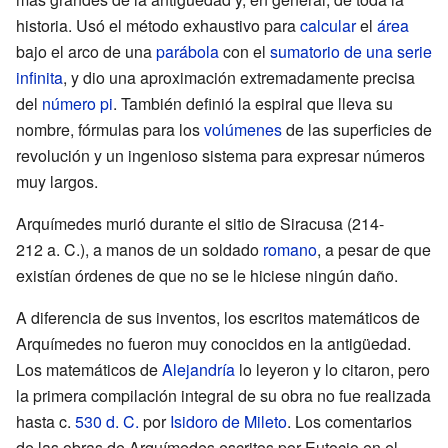
historia. Usó el método exhaustivo para
calcular
el
área
bajo el arco de una
parábola
con el
sumatorio de una serie
infinita
, y dio una aproximación extremadamente precisa
del
número pi
. También definió la espiral que lleva su
nombre, fórmulas para los
volúmenes
de las superficies de
revolución y un ingenioso sistema para expresar números
muy largos.
Arquímedes murió durante el sitio de Siracusa (214-
212 a. C.), a manos de un soldado
romano
, a pesar de que
existían órdenes de que no se le hiciese ningún daño.
A diferencia de sus inventos, los escritos matemáticos de
Arquímedes no fueron muy conocidos en la antigüedad.
Los matemáticos de
Alejandría
lo leyeron y lo citaron, pero
la primera compilación integral de su obra no fue realizada
hasta c.
530 d. C.
por
Isidoro de Mileto
. Los comentarios
de las obras de Arquímedes escritos por Eutocio en el