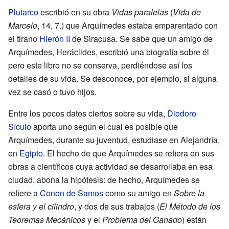
Plutarco
escribió en su obra
Vidas paralelas
(
Vida de
Marcelo
, 14, 7.) que Arquímedes estaba emparentado con
el tirano
Hierón II
de Siracusa. Se sabe que un amigo de
Arquímedes, Heráclides, escribió una biografía sobre él
pero este libro no se conserva, perdiéndose así los
detalles de su vida. Se desconoce, por ejemplo, si alguna
vez se casó o tuvo hijos.
Entre los pocos datos ciertos sobre su vida,
Diodoro
Sículo
aporta uno según el cual es posible que
Arquímedes, durante su juventud, estudiase en Alejandría,
en
Egipto
. El hecho de que Arquímedes se refiera en sus
obras a científicos cuya actividad se desarrollaba en esa
ciudad, abona la hipótesis: de hecho, Arquímedes se
refiere a
Conon de Samos
como su amigo en
Sobre la
esfera y el cilindro
, y dos de sus trabajos (
El Método de los
Teoremas Mecánicos
y el
Problema del Ganado
) están