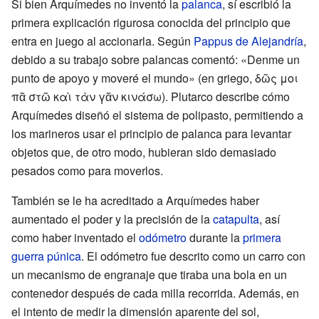
Si bien Arquímedes no inventó la
palanca
, sí escribió la
primera explicación rigurosa conocida del principio que
entra en juego al accionarla. Según
Pappus de Alejandría
,
debido a su trabajo sobre palancas comentó: «Denme un
punto de apoyo y moveré el mundo» (en griego,
δῶς μοι
πᾶ στῶ καὶ τὰν γᾶν κινάσω
). Plutarco describe cómo
Arquímedes diseñó el sistema de polipasto, permitiendo a
los marineros usar el principio de palanca para levantar
objetos que, de otro modo, hubieran sido demasiado
pesados como para moverlos.
También se le ha acreditado a Arquímedes haber
aumentado el poder y la precisión de la
catapulta
, así
como haber inventado el
odómetro
durante la
primera
guerra púnica
. El odómetro fue descrito como un carro con
un mecanismo de engranaje que tiraba una bola en un
contenedor después de cada milla recorrida. Además, en
el intento de medir la dimensión aparente del sol,