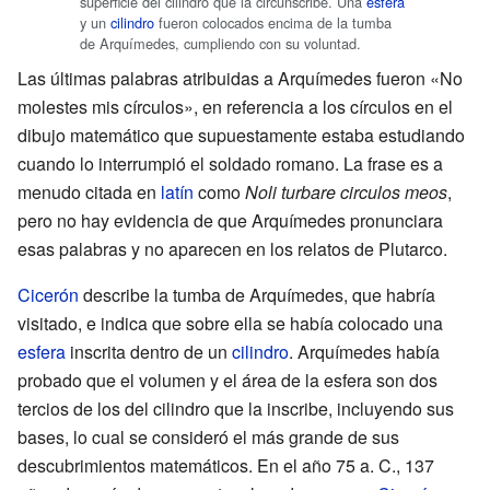
superficie del cilindro que la circunscribe. Una
esfera
y un
cilindro
fueron colocados encima de la tumba
de Arquímedes, cumpliendo con su voluntad.
Las últimas palabras atribuidas a Arquímedes fueron «No
molestes mis círculos», en referencia a los círculos en el
dibujo matemático que supuestamente estaba estudiando
cuando lo interrumpió el soldado romano. La frase es a
menudo citada en
latín
como
Noli turbare circulos meos
,
pero no hay evidencia de que Arquímedes pronunciara
esas palabras y no aparecen en los relatos de Plutarco.
Cicerón
describe la tumba de Arquímedes, que habría
visitado, e indica que sobre ella se había colocado una
esfera
inscrita dentro de un
cilindro
. Arquímedes había
probado que el volumen y el área de la esfera son dos
tercios de los del cilindro que la inscribe, incluyendo sus
bases, lo cual se consideró el más grande de sus
descubrimientos matemáticos. En el año 75 a. C., 137