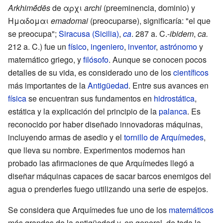
Arkhimḗdēs
de αρχι
archi
(preeminencia, dominio) y
Ημαδομαι
emadomai
(preocuparse), significaría: "el que
se preocupa";
Siracusa (Sicilia)
,
ca
. 287 a. C.-
ibidem
,
ca.
212 a. C.) fue un
físico
,
ingeniero
,
inventor
,
astrónomo
y
matemático griego, y
filósofo
. Aunque se conocen pocos
detalles de su vida, es considerado uno de los
científicos
más importantes de la
Antigüedad
. Entre sus avances en
física
se encuentran sus fundamentos en
hidrostática
,
estática y la explicación del principio de la
palanca
. Es
reconocido por haber diseñado innovadoras máquinas,
incluyendo armas de asedio y el
tornillo de Arquímedes
,
que lleva su nombre. Experimentos modernos han
probado las afirmaciones de que Arquímedes llegó a
diseñar máquinas capaces de sacar barcos enemigos del
agua o prenderles fuego utilizando una serie de espejos.
Se considera que Arquímedes fue uno de los
matemáticos
más grandes de la antigüedad y, en general, de toda la