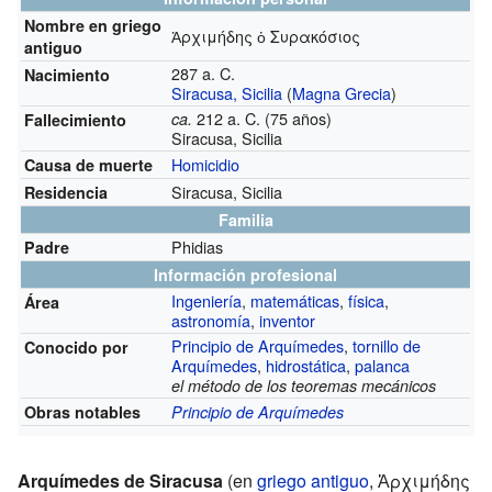
Nombre en griego
Ἀρχιμήδης ὁ Συρακόσιος
antiguo
287 a. C.
Nacimiento
Siracusa, Sicilia
(
Magna Grecia
)
212 a. C. (75 años)
ca.
Fallecimiento
Siracusa, Sicilia
Homicidio
Causa de muerte
Siracusa, Sicilia
Residencia
Familia
Phidias
Padre
Información profesional
Ingeniería
,
matemáticas
,
física
,
Área
astronomía
,
inventor
Principio de Arquímedes
,
tornillo de
Conocido por
Arquímedes
,
hidrostática
,
palanca
el método de los teoremas mecánicos
Obras notables
Principio de Arquímedes
Arquímedes de Siracusa
(en
griego antiguo
,
Ἀρχιμήδης