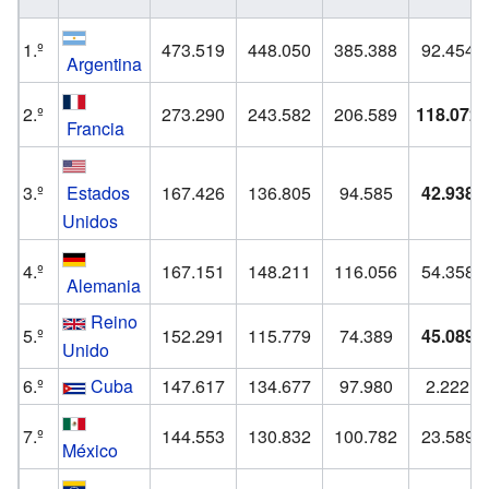
1.º
473.519
448.050
385.388
92.454
Argentina
2.º
273.290
243.582
206.589
118.072
Francia
3.º
Estados
167.426
136.805
94.585
42.938
Unidos
4.º
167.151
148.211
116.056
54.358
Alemania
Reino
5.º
152.291
115.779
74.389
45.089
Unido
6.º
Cuba
147.617
134.677
97.980
2.222
7.º
144.553
130.832
100.782
23.589
México