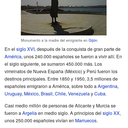
Monumento a la madre del emigrante en
Gijón
.
En el
siglo XVI
, después de la conquista de gran parte de
América
, unos 240.000 españoles se fueron a vivir allí. En
el siglo siguiente, se sumaron 450.000 más. Los
virreinatos de Nueva España (México) y Perú fueron los
destinos principales. Entre 1850 y 1950, 3,5 millones de
españoles emigraron a América, sobre todo a
Argentina
,
Uruguay
,
México
,
Brasil
,
Chile
,
Venezuela
y
Cuba
.
Casi medio millón de personas de Alicante y Murcia se
fueron a
Argelia
en medio siglo. A principios del
siglo XX
,
unos 250.000 españoles vivían en
Marruecos
.