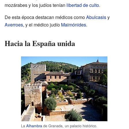
mozárabes y los judíos tenían
libertad de culto
.
De esta época destacan médicos como
Abulcasis
y
Averroes
, y el médico judío
Maimónides
.
Hacia la España unida
La
Alhambra
de Granada, un palacio histórico.