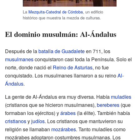
La
Mezquita-Catedral de Córdoba
, un edificio
histórico que muestra la mezcla de culturas.
El dominio musulmán: Al-Ándalus
Después de la
batalla de Guadalete
en 711, los
musulmanes
conquistaron casi toda la Península. Solo el
norte, donde nació el
Reino de Asturias
, no fue
conquistado. Los musulmanes llamaron a su reino
Al-
Ándalus
.
La gente de Al-Ándalus era muy diversa. Había
muladíes
(cristianos que se hicieron musulmanes),
bereberes
(que
formaban los ejércitos) y
árabes
(la élite). También había
cristianos
y
judíos
. Los cristianos que mantuvieron su
religión se llamaban
mozárabes
. Tanto muladíes como
mozárabes adoptaron costumbres musulmanas. Los