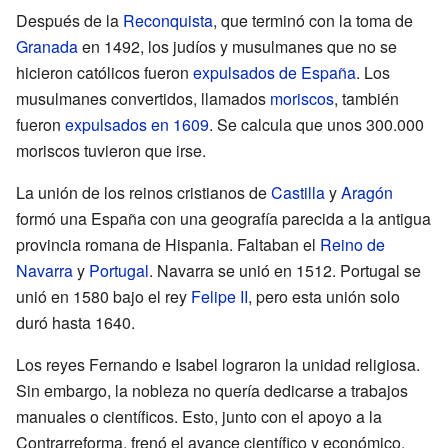
Después de la
Reconquista
, que terminó con la toma de
Granada
en 1492, los judíos y musulmanes que no se
hicieron católicos fueron
expulsados de España
. Los
musulmanes convertidos, llamados
moriscos
, también
fueron
expulsados en 1609
. Se calcula que unos 300.000
moriscos tuvieron que irse.
La unión de los reinos cristianos de
Castilla
y
Aragón
formó una España con una geografía parecida a la antigua
provincia romana de Hispania. Faltaban el
Reino de
Navarra
y
Portugal
. Navarra se unió en 1512. Portugal se
unió en 1580 bajo el rey
Felipe II
, pero esta unión solo
duró hasta 1640.
Los reyes Fernando e Isabel lograron la unidad religiosa.
Sin embargo, la nobleza no quería dedicarse a trabajos
manuales o científicos. Esto, junto con el apoyo a la
Contrarreforma, frenó el avance científico y económico.