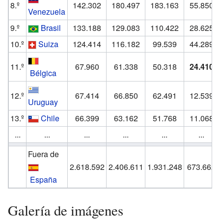
8.º
142.302
180.497
183.163
55.850
Venezuela
9.º
Brasil
133.188
129.083
110.422
28.625
10.º
Suiza
124.414
116.182
99.539
44.289
11.º
67.960
61.338
50.318
24.410
Bélgica
12.º
67.414
66.850
62.491
12.539
Uruguay
13.º
Chile
66.399
63.162
51.768
11.068
...
...
...
...
...
...
Fuera de
2.618.592
2.406.611
1.931.248
673.662
España
Galería de imágenes