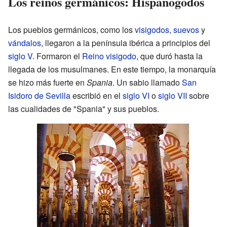
Los reinos germánicos: Hispanogodos
Los pueblos germánicos, como los
visigodos
,
suevos
y
vándalos
, llegaron a la península ibérica a principios del
siglo V
. Formaron el
Reino visigodo
, que duró hasta la
llegada de los musulmanes. En este tiempo, la monarquía
se hizo más fuerte en
Spania
. Un sabio llamado
San
Isidoro de Sevilla
escribió en el
siglo VI
o
siglo VII
sobre
las cualidades de "Spania" y sus pueblos.