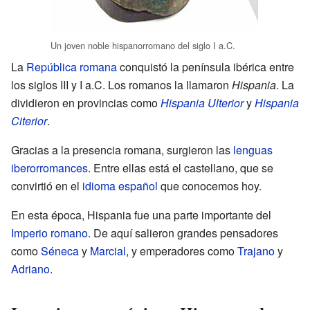
Un joven noble hispanorromano del siglo I a.C.
La
República romana
conquistó la península ibérica entre
los siglos III y I a.C. Los romanos la llamaron
Hispania
. La
dividieron en provincias como
Hispania Ulterior
y
Hispania
Citerior
.
Gracias a la presencia romana, surgieron las
lenguas
iberorromances
. Entre ellas está el castellano, que se
convirtió en el
idioma español
que conocemos hoy.
En esta época, Hispania fue una parte importante del
Imperio romano
. De aquí salieron grandes pensadores
como
Séneca
y
Marcial
, y emperadores como
Trajano
y
Adriano
.