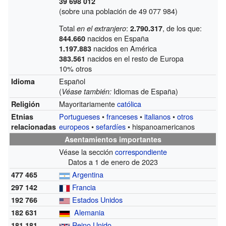
39 698 012
(sobre una población de 49 077 984)
Total
:
, de los que:
en el extranjero
2.790.317
nacidos en España
844.660
nacidos en América
1.197.883
nacidos en el resto de Europa
383.561
10% otros
Español
Idioma
(
Idiomas de España)
Véase también:
Mayoritariamente
católica
Religión
Portugueses
•
franceses
•
italianos
•
otros
Etnias
europeos
•
sefardíes
• hispanoamericanos
relacionadas
Asentamientos importantes
Véase la sección
correspondiente
Datos a 1 de enero de 2023
Argentina
477 465
Francia
297 142
Estados Unidos
192 766
Alemania
182 631
Reino Unido
181 181