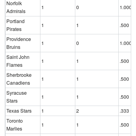
Norfolk
1
0
1.000
Admirals
Portland
1
1
.500
Pirates
Providence
1
0
1.000
Bruins
Saint John
1
1
.500
Flames
Sherbrooke
1
1
.500
Canadiens
Syracuse
1
1
.500
Stars
Texas Stars
1
2
.333
Toronto
1
1
.500
Marlies