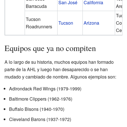
San José
California
Barracuda
Aren
Tucs
Tucson
Tucson
Arizona
Conv
Roadrunners
Cent
Equipos que ya no compiten
A lo largo de su historia, muchos equipos han formado
parte de la AHL y luego han desaparecido o se han
mudado y cambiado de nombre. Algunos ejemplos son:
Adirondack Red Wings (1979-1999)
Baltimore Clippers (1962-1976)
Buffalo Bisons (1940-1970)
Cleveland Barons (1937-1972)