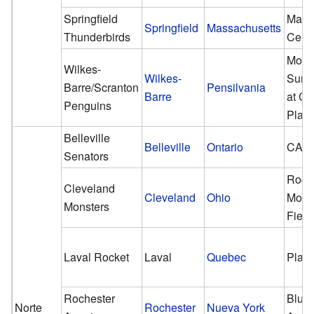
Springfield
Mass
Springfield
Massachusetts
Thunderbirds
Cent
Mohe
Wilkes-
Wilkes-
Sun 
Barre/Scranton
Pensilvania
Barre
at C
Penguins
Plaz
Belleville
Belleville
Ontario
CAA 
Senators
Rock
Cleveland
Cleveland
Ohio
Mort
Monsters
Fiel
Laval Rocket
Laval
Quebec
Place
Rochester
Blue
Norte
Rochester
Nueva York