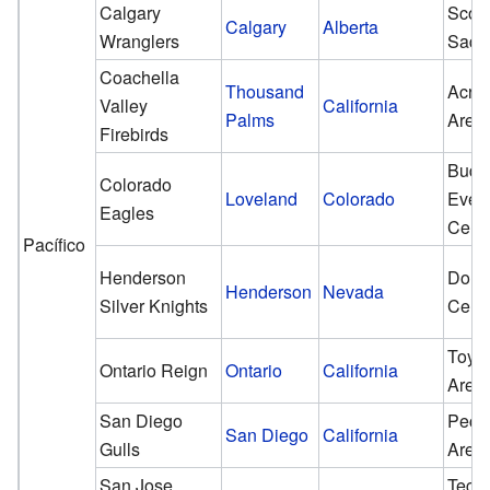
Calgary
Scot
Calgary
Alberta
Wranglers
Sadd
Coachella
Thousand
Acris
Valley
California
Palms
Aren
Firebirds
Budw
Colorado
Loveland
Colorado
Even
Eagles
Cent
Pacífico
Henderson
Dolla
Henderson
Nevada
Silver Knights
Cent
Toyo
Ontario Reign
Ontario
California
Aren
San Diego
Pech
San Diego
California
Gulls
Aren
San Jose
Tech