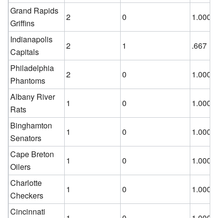
Grand Rapids
2
0
1.000
Griffins
Indianapolis
2
1
.667
Capitals
Philadelphia
2
0
1.000
Phantoms
Albany River
1
0
1.000
Rats
Binghamton
1
0
1.000
Senators
Cape Breton
1
0
1.000
Oilers
Charlotte
1
0
1.000
Checkers
Cincinnati
1
0
1.000