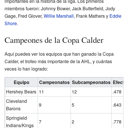
importantes en la historia de la liga. Los primeros
miembros fueron: Johnny Bower, Jack Butterfield, Jody
Gage, Fred Glover,
Willie Marshall
, Frank Mathers y
Eddie
Shore
.
Campeones de la Copa Calder
Aquí puedes ver los equipos que han ganado la Copa
Calder, el trofeo más importante de la AHL, y cuántas
veces lo han logrado:
Equipo
Campeonatos
Subcampeonatos
Efecti
Hershey Bears
11
12
.478
Cleveland
9
5
.643
Barons
Springield
7
2
.778
Indians/Kings