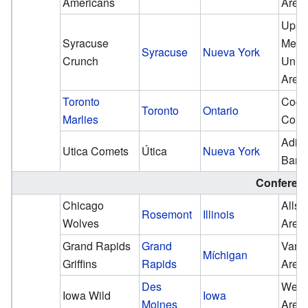
Americans
Aren
Upst
Syracuse
Medi
Syracuse
Nueva York
Crunch
Unive
Aren
Toronto
Coca
Toronto
Ontario
Marlies
Coli
Adir
Utica Comets
Útica
Nueva York
Bank
Conferenc
Chicago
Allst
Rosemont
Illinois
Wolves
Aren
Grand Rapids
Grand
Van 
Míchigan
Griffins
Rapids
Aren
Des
Wells
Iowa Wild
Iowa
Moines
Aren