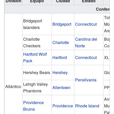
División
Equipo
Ciudad
Estado
A
Conferen
Total
Bridgeport
Bridgeport
Connecticut
Mont
Islanders
Aren
Charlotte
Carolina del
Boja
Charlotte
Checkers
Norte
Coli
Hartford Wolf
Hartford
Connecticut
XL C
Pack
Hershey Bears
Hershey
Giant
Pensilvania
Lehigh Valley
Atlántico
Allentown
PPL 
Phantoms
Amic
Providence
Providence
Rhode Island
Mutu
Bruins
Pavil