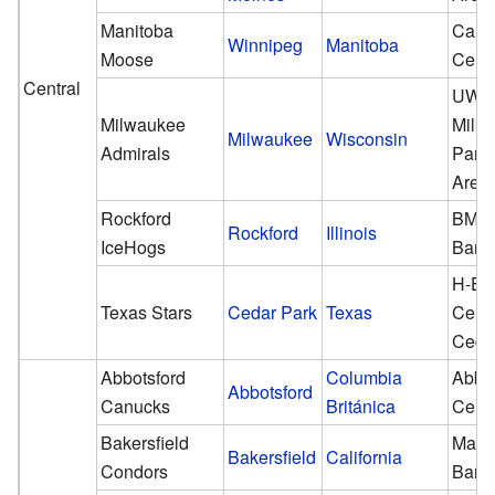
Manitoba
Cana
Winnipeg
Manitoba
Moose
Cent
Central
UW-
Milwaukee
Milk
Milwaukee
Wisconsin
Admirals
Pant
Aren
Rockford
BMO 
Rockford
Illinois
IceHogs
Bank
H-E-
Texas Stars
Cedar Park
Texas
Cente
Ceda
Abbotsford
Columbia
Abbot
Abbotsford
Canucks
Británica
Cent
Bakersfield
Mach
Bakersfield
California
Condors
Bank