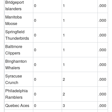
Bridgeport
0
1
.000
Islanders
Manitoba
0
1
.000
Moose
Springfield
0
1
.000
Thunderbirds
Baltimore
0
1
.000
Clippers
Binghamton
0
1
.000
Whalers
Syracuse
0
2
.000
Crunch
Philadelphia
0
2
.000
Ramblers
Quebec Aces
0
3
.000