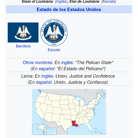
(
inglés
)
(
francés
)
State of Louisiana
, État de Louisiane
Estado de los Estados Unidos
Bandera
Escudo
Otros nombres
:
En
inglés
: "The Pelican State"
(En
español
: "El Estado del Pelícano")
Lema: En
inglés
:
Union, Justice and Confidence
(En
español
:
)
Unión, Justicia y Confianza