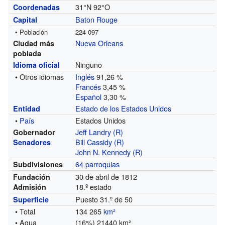
31°N
92°O
Coordenadas
Baton Rouge
Capital
• Población
224 097
Nueva Orleans
Ciudad más
poblada
Ninguno
Idioma oficial
• Otros idiomas
Inglés
91,26 %
Francés
3,45 %
Español
3,30 %
Estado de los Estados Unidos
Entidad
•
País
Estados Unidos
Jeff Landry
(R)
Gobernador
Bill Cassidy
(R)
Senadores
John N. Kennedy
(R)
64 parroquias
Subdivisiones
30 de abril de 1812
Fundación
18.º estado
Admisión
Puesto 31.º de 50
Superficie
• Total
134 265
km²
• Agua
(16%) 21440 km²