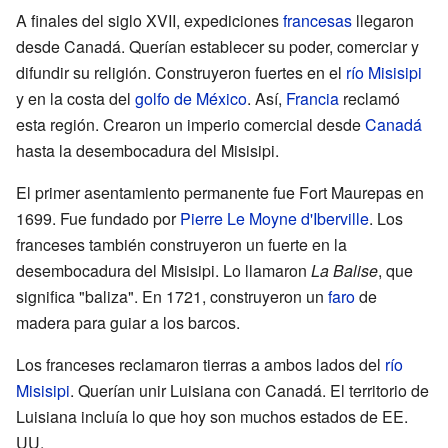
A finales del siglo XVII, expediciones
francesas
llegaron
desde Canadá. Querían establecer su poder, comerciar y
difundir su religión. Construyeron fuertes en el
río Misisipi
y en la costa del
golfo de México
. Así,
Francia
reclamó
esta región. Crearon un imperio comercial desde
Canadá
hasta la desembocadura del Misisipi.
El primer asentamiento permanente fue Fort Maurepas en
1699. Fue fundado por
Pierre Le Moyne d'Iberville
. Los
franceses también construyeron un fuerte en la
desembocadura del Misisipi. Lo llamaron
La Balise
, que
significa "baliza". En 1721, construyeron un
faro
de
madera para guiar a los barcos.
Los franceses reclamaron tierras a ambos lados del
río
Misisipi
. Querían unir Luisiana con Canadá. El territorio de
Luisiana incluía lo que hoy son muchos estados de EE.
UU.