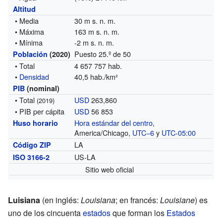
Altitud
• Media
30 m s. n. m.
• Máxima
163 m s. n. m.
• Mínima
-2 m s. n. m.
Puesto 25.º de 50
Población
(2020)
• Total
4 657 757 hab.
•
Densidad
40,5 hab./km²
PIB
(nominal)
• Total
USD
263,860
(2019)
• PIB per cápita
USD
56 853
Hora estándar del centro
,
Huso horario
America/Chicago,
UTC−6
y
UTC-05:00
LA
Código ZIP
US-LA
ISO 3166-2
Sitio web oficial
Luisiana
(en inglés:
Louisiana
; en francés:
Louisiane
) es
uno de los cincuenta
estados
que forman los
Estados