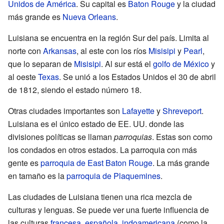
Unidos de América
. Su capital es
Baton Rouge
y la ciudad
más grande es
Nueva Orleans
.
Luisiana se encuentra en la región Sur del país. Limita al
norte con
Arkansas
, al este con los ríos
Misisipi
y
Pearl
,
que lo separan de
Misisipi
. Al sur está el
golfo de México
y
al oeste
Texas
. Se unió a los Estados Unidos el 30 de abril
de 1812, siendo el estado número 18.
Otras ciudades importantes son
Lafayette
y
Shreveport
.
Luisiana es el único estado de EE. UU. donde las
divisiones políticas se llaman
parroquias
. Estas son como
los condados en otros estados. La parroquia con más
gente es
parroquia de East Baton Rouge
. La más grande
en tamaño es la
parroquia de Plaquemines
.
Las ciudades de Luisiana tienen una rica mezcla de
culturas y lenguas. Se puede ver una fuerte influencia de
las culturas
francesa
,
española
,
indoamericana
(como la