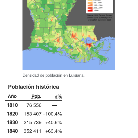
Densidad de población en Luisiana.
Población histórica
Año
Pob.
±%
1810
76 556
—
1820
153 407
+100.4%
1830
215 739
+40.6%
1840
352 411
+63.4%