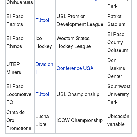
Chihuahuas
Park
El Paso
USL Premier
Patriot
Fútbol
Patriots
Development League
Stadium
El Paso
El Paso
Ice
Western States
County
Rhinos
Hockey
Hockey League
Coliseum
Don
UTEP
Division
Conference USA
Haskins
Miners
I
Center
El Paso
Southwest
Locomotive
Fútbol
USL Championship
University
FC
Park
Cinta de
Lucha
Ubicación
Oro
IOCW Championship
Libre
variable
Promotions