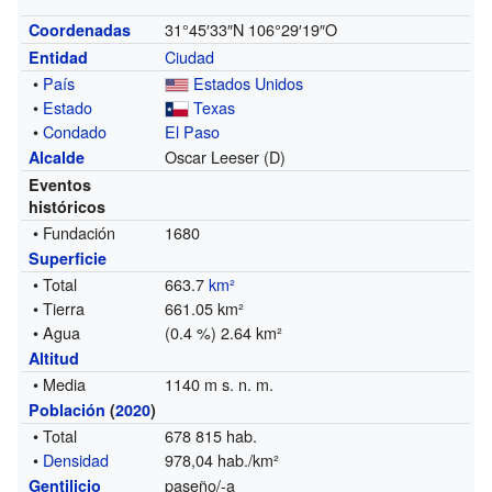
31°45′33″N
106°29′19″O
Coordenadas
Ciudad
Entidad
•
País
Estados Unidos
•
Estado
Texas
•
Condado
El Paso
Oscar Leeser (D)
Alcalde
Eventos
históricos
• Fundación
1680
Superficie
• Total
663.7
km²
• Tierra
661.05 km²
• Agua
(0.4 %) 2.64 km²
Altitud
• Media
1140 m s. n. m.
Población
(
2020
)
• Total
678 815 hab.
•
Densidad
978,04 hab./km²
paseño/-a
Gentilicio