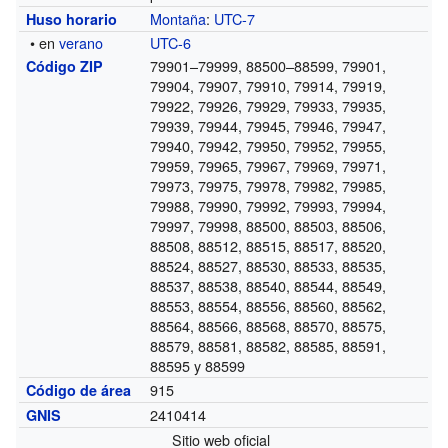
Montaña
:
UTC-7
Huso horario
• en
verano
UTC-6
79901–79999, 88500–88599, 79901,
Código ZIP
79904, 79907, 79910, 79914, 79919,
79922, 79926, 79929, 79933, 79935,
79939, 79944, 79945, 79946, 79947,
79940, 79942, 79950, 79952, 79955,
79959, 79965, 79967, 79969, 79971,
79973, 79975, 79978, 79982, 79985,
79988, 79990, 79992, 79993, 79994,
79997, 79998, 88500, 88503, 88506,
88508, 88512, 88515, 88517, 88520,
88524, 88527, 88530, 88533, 88535,
88537, 88538, 88540, 88544, 88549,
88553, 88554, 88556, 88560, 88562,
88564, 88566, 88568, 88570, 88575,
88579, 88581, 88582, 88585, 88591,
88595 y 88599
915
Código de área
2410414
GNIS
Sitio web oficial