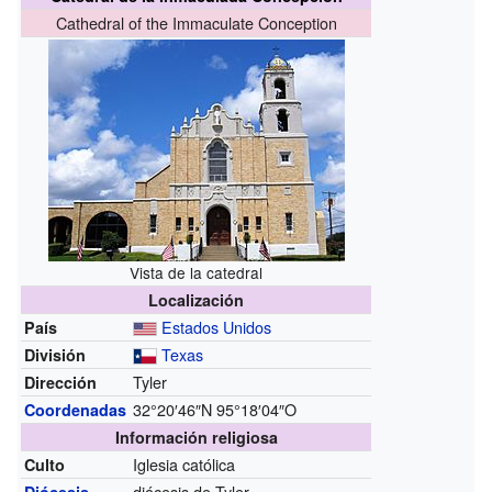
Cathedral of the Immaculate Conception
Vista de la catedral
Localización
Estados Unidos
País
Texas
División
Tyler
Dirección
32°20′46″N
95°18′04″O
Coordenadas
Información religiosa
Iglesia católica
Culto
diócesis de Tyler
Diócesis