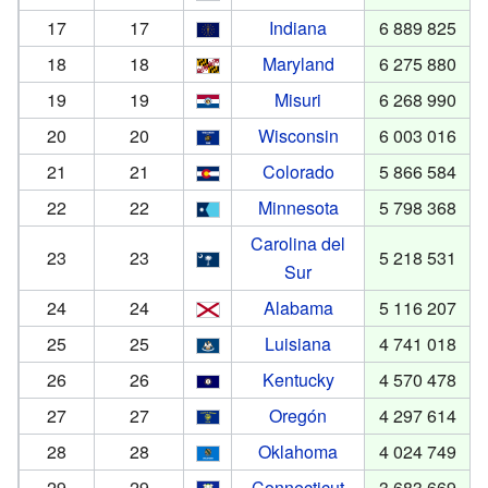
17
17
Indiana
6 889 825
18
18
Maryland
6 275 880
19
19
Misuri
6 268 990
20
20
Wisconsin
6 003 016
21
21
Colorado
5 866 584
22
22
Minnesota
5 798 368
Carolina del
23
23
5 218 531
Sur
24
24
Alabama
5 116 207
25
25
Luisiana
4 741 018
26
26
Kentucky
4 570 478
27
27
Oregón
4 297 614
28
28
Oklahoma
4 024 749
29
29
Connecticut
3 683 669