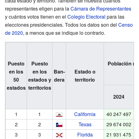
cada estado y territorio. También se muestra cuántos
representantes eligen para la
Cámara de Representantes
y cuántos votos tienen en el
Colegio Electoral
para las
elecciones presidenciales. Todos los datos son del
Censo
de 2020
, a menos que se indique lo contrario.
Puesto
Puesto
Población re
en los
en los
Ban­
Estado o
50
estados y
dera
territorio
estados
territorios
2024
V
1
1
California
40 247 497
2
2
Texas
29 674 002
3
3
Florida
21 931 475