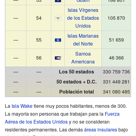
Islas Vírgenes
—
54
de los Estados
105 870
Unidos
Islas Marianas
—
55
51 659
del Norte
Samoa
—
56
46 366
Americana
—
—
Los 50 estados
330 759 736
—
—
50 estados + D.C.
331 449 281
—
—
Población total
341 080 485
La
Isla Wake
tiene muy pocos habitantes, menos de 300.
La mayoría son personas que trabajan para la
Fuerza
Aérea de los Estados Unidos
y no se consideran
residentes permanentes. Las demás
áreas insulares
bajo