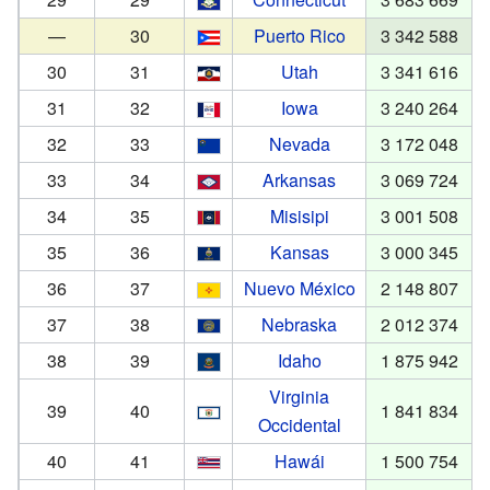
—
30
Puerto Rico
3 342 588
30
31
Utah
3 341 616
31
32
Iowa
3 240 264
32
33
Nevada
3 172 048
33
34
Arkansas
3 069 724
34
35
Misisipi
3 001 508
35
36
Kansas
3 000 345
36
37
Nuevo México
2 148 807
37
38
Nebraska
2 012 374
38
39
Idaho
1 875 942
Virginia
39
40
1 841 834
Occidental
40
41
Hawái
1 500 754