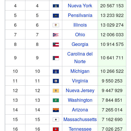
4
4
Nueva York
20 567 153
5
5
Pensilvania
13 233 922
6
6
Illinois
13 029 274
7
7
Ohio
12 006 033
8
8
Georgia
10 914 575
Carolina del
9
9
10 641 711
Norte
10
10
Míchigan
10 266 522
11
11
Virginia
9 550 253
12
12
Nueva Jersey
9 447 929
13
13
Washington
7 844 851
14
14
Arizona
7 265 014
15
15
Massachussetts
7 162 690
16
16
Tennessee
7 026 257