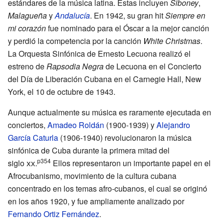
estándares de la música latina. Estas incluyen
Siboney
,
Malagueña
y
Andalucía
. En 1942, su gran hit
Siempre en
mi corazón
fue nominado para el Óscar a la mejor canción
y perdió la competencia por la canción
White Christmas
.
La Orquesta Sinfónica de Ernesto Lecuona realizó el
estreno de
Rapsodia Negra
de Lecuona en el Concierto
del Día de Liberación Cubana en el Carnegie Hall, New
York, el 10 de octubre de 1943.
Aunque actualmente su música es raramente ejecutada en
conciertos,
Amadeo Roldán
(1900-1939) y
Alejandro
García Caturla
(1906-1940) revolucionaron la música
sinfónica de Cuba durante la primera mitad del
p354
siglo
xx
.
Ellos representaron un importante papel en el
Afrocubanismo, movimiento de la cultura cubana
concentrado en los temas afro-cubanos, el cual se originó
en los años 1920, y fue ampliamente analizado por
Fernando Ortiz Fernández
.