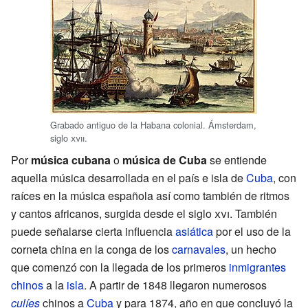
Grabado antiguo de la Habana colonial. Ámsterdam,
siglo
xvii
.
Por
música cubana
o
música de Cuba
se entiende
aquella música desarrollada en el país e isla de
Cuba
, con
raíces en la música española así como también de ritmos
y cantos africanos, surgida desde el siglo
xvi
. También
puede señalarse cierta influencia
asiática
por el uso de la
corneta china en la conga de los
carnavales
, un hecho
que comenzó con la llegada de los primeros
inmigrantes
chinos
a la
isla
. A partir de 1848 llegaron numerosos
culíes
chinos a
Cuba
y para 1874, año en que concluyó la