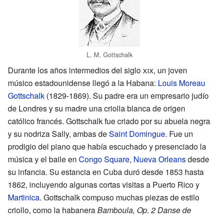
L. M. Gottschalk
Durante los años intermedios del siglo
xix
, un joven
músico estadounidense llegó a la Habana:
Louis Moreau
Gottschalk
(1829-1869). Su padre era un empresario judío
de Londres y su madre una criolla blanca de origen
católico francés. Gottschalk fue criado por su abuela negra
y su nodriza Sally, ambas de
Saint Domingue
. Fue un
prodigio del piano que había escuchado y presenciado la
música y el baile en
Congo Square
,
Nueva Orleans
desde
su infancia. Su estancia en Cuba duró desde 1853 hasta
1862, incluyendo algunas cortas visitas a Puerto Rico y
Martinica
. Gottschalk compuso muchas piezas de estilo
criollo, como la habanera
Bamboula, Op. 2 Danse de