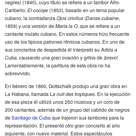
negres)
(1845), cuyo título se refiere a un tambor Afro-
Caribeño;
El cocoye
(1853), basado en un tema popular
cubano; la contradanza
Ojos criollos
(
Danse cubaine
,
1859) y una versión de
María la O
, que se refiere a un
cantante mulato cubano. En estos números hizo frecuente
uso de los típicos patrones rítmicos cubanos. En uno de
sus conciertos de despedida él interpretó su
Adiós a
Cuba
, causando una gran ovación y gritos de ¡bravo!
Lamentablemente, la partitura de esta obra no ha
sobrevivido.
En febrero de 1860, Gottschalk produjo una gran obra en
La Habana, llamada
La nuit des tropiques
. En la ejecución
de esa pieza él utilizó unos 250 músicos y un coro de
200 cantantes, además de un grupo del cabildo de negros
de
Santiago de Cuba
que trajeron sus tambores para la
representación. El presentó otro gran concierto al año
siguiente, con nuevo material. Estos espectáculos