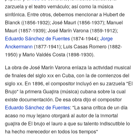
zarzuela y el teatro vernáculo; así como la música
sinfónica. Entre otros, debemos mencionar a Hubert de
Blanck ((1856-1932); José Mauri (1856-1937); Manuel
Mauri (1857-1939); José Marín Varona (1859-1912);
Eduardo Sánchez de Fuentes
(1874-1944);
Jorge
Anckermann
(1877-1941); Luis Casas Romero (1882-
1950) y Mario Valdés Costa (1898-1930).
La obra de José Marín Varona enlaza la actividad musical
de finales del siglo
xix
en Cuba, con la de comienzos del
siglo
xx
. En 1896, el compositor incluyó en su zarzuela "El
Brujo" la primera Guajira (música) cubana sobre la cual
existe documentación. De esa obra dijo el compositor
Eduardo Sánchez de Fuentes
: "La sana crítica de un día
acaso no muy lejano otorgará al autor de la inmortal
guajira de El brujo el lauro a que su talento indiscutible lo
ha hecho merecedor en todos los tiempos"