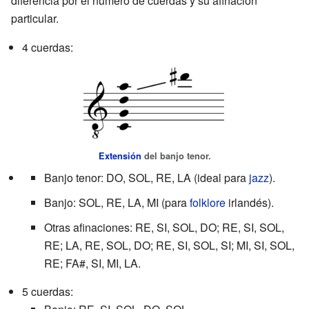
diferencia por el número de cuerdas y su afinación
particular.
4 cuerdas:
Extensión
del banjo tenor.
Banjo tenor: DO, SOL, RE, LA (ideal para
jazz
).
Banjo: SOL, RE, LA, MI (para
folklore
irlandés).
Otras afinaciones: RE, SI, SOL, DO; RE, SI, SOL,
RE; LA, RE, SOL, DO; RE, SI, SOL, SI; MI, SI, SOL,
RE; FA#, SI, MI, LA.
5 cuerdas: