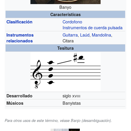
Banyo
Características
Cordofono
Clasificación
Instrumentos de cuerda pulsada
Guitarra
,
Laúd
,
Mandolina
,
Instrumentos
Citara
relacionados
Tesitura
siglo
xviii
Desarrollado
Banyistas
Músicos
Para otros usos de este término, véase Banjo (desambiguación).