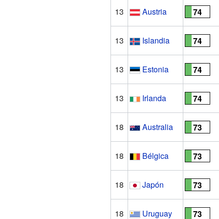
13
Austria
74
13
Islandia
74
13
Estonia
74
13
Irlanda
74
18
Australia
73
18
Bélgica
73
18
Japón
73
18
Uruguay
73