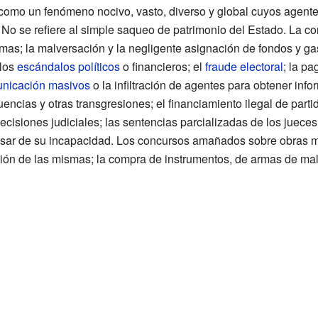
 como un fenómeno nocivo, vasto, diverso y global cuyos agente
o se refiere al simple saqueo de patrimonio del Estado. La cor
imas; la malversación y la negligente asignación de fondos y ga
 los
escándalos políticos
o financieros; el
fraude electoral
; la pa
nicación masivos
o la infiltración de agentes para obtener info
luencias y otras transgresiones; el financiamiento ilegal de partid
cisiones judiciales; las sentencias parcializadas de los jueces
sar de su incapacidad. Los concursos amañados sobre obras mat
ión de las mismas; la compra de instrumentos, de armas de mala 