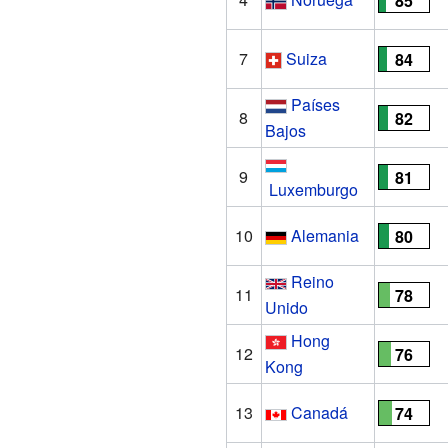
85
7
Suiza
84
Países
8
82
Bajos
9
81
Luxemburgo
10
Alemania
80
Reino
11
78
Unido
Hong
12
76
Kong
13
Canadá
74