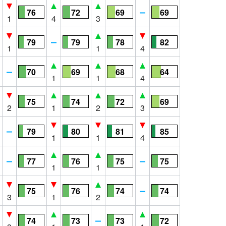
76
72
69
69
1
4
3
79
79
78
82
1
1
4
70
69
68
64
1
1
4
75
74
72
69
2
1
2
3
79
80
81
85
1
1
4
77
76
75
75
1
1
75
76
74
74
3
1
2
74
73
73
72