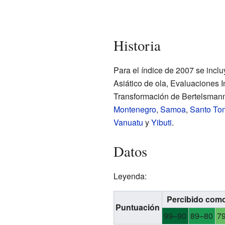
Historia
Para el índice de 2007 se incl
Asiático de ola, Evaluaciones I
Transformación de Bertelsmann
Montenegro
,
Samoa
,
Santo Tom
Vanuatu
y
Yibuti
.
Datos
Leyenda:
Percibido com
Puntuación
99–90
89–80
7