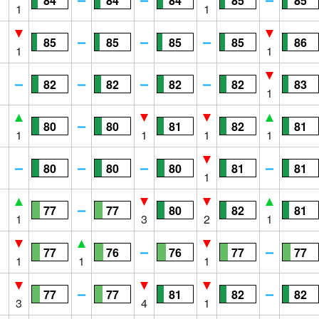
84
84
84
85
85
1
1
85
85
85
85
86
1
1
82
82
82
82
83
1
80
80
81
82
81
1
1
1
1
80
80
80
81
81
1
77
77
80
82
81
1
3
2
1
77
76
76
77
77
1
1
1
77
77
81
82
82
3
4
1