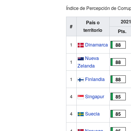
Índice de Percepción de Corru
202
País o
#
territorio
Pts.
1
Dinamarca
88
Nueva
1
88
Zelanda
1
Finlandia
88
4
Singapur
85
4
Suecia
85
4
Noruega