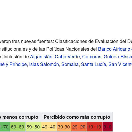
uyeron tres nuevas fuentes: Clasificaciones de Evaluación de
nstitucionales y de las Políticas Nacionales del
Banco Africano 
. Inclusión de
Afganistán
,
Cabo Verde
,
Comoras
,
Guinea-Biss
é y Príncipe
,
Islas Salomón
,
Somalia
,
Santa Lucía
,
San Vicent
o menos corrupto
Percibido como más corrupto
9–70
69–60
59–50
49–40
39-30
29–20
19–10
9–0