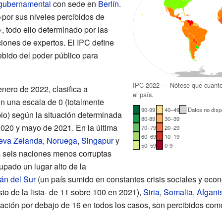
 gubernamental
con sede en
Berlín
.
 «por sus niveles percibidos de
», todo ello determinado por las
iones de expertos. El IPC define
ebido del poder público para
IPC 2022 — Nótese que cuanto m
nero de 2022, clasifica a
el país.
 una escala de 0 (totalmente
90-99
40–49
Datos no disp
pio) según la situación determinada
80-89
30–39
020 y mayo de 2021. En la última
70–79
20–29
60–69
10–19
eva Zelanda
,
Noruega
,
Singapur
y
50–59
0-9
 seis naciones menos corruptas
upado un lugar alto de la
án del Sur
(un país sumido en constantes crisis sociales y eco
to de la lista- de 11 sobre 100 en 2021),
Siria
,
Somalia
,
Afgani
ación por debajo de 16 en todos los casos, son percibidos com