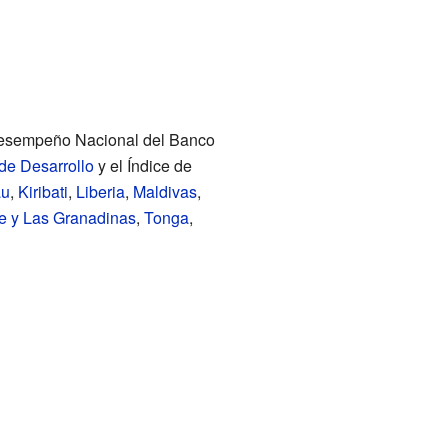
l Desempeño Nacional del Banco
de Desarrollo
y el Índice de
au
,
Kiribati
,
Liberia
,
Maldivas
,
e y Las Granadinas
,
Tonga
,