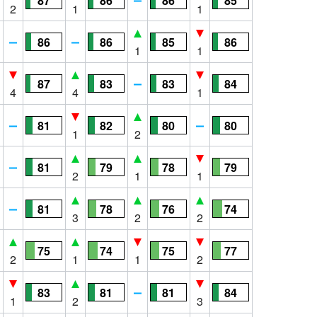
87
86
86
85
2
1
1
86
86
85
86
1
1
87
83
83
84
4
4
1
81
82
80
80
1
2
81
79
78
79
2
1
1
81
78
76
74
3
2
2
75
74
75
77
2
1
1
2
83
81
81
84
1
2
3