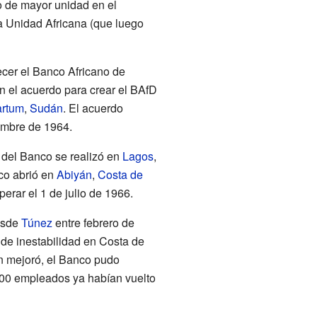
o de mayor unidad en el
la Unidad Africana (que luego
ecer el Banco Africano de
on el acuerdo para crear el BAfD
artum
,
Sudán
. El acuerdo
embre de 1964.
 del Banco se realizó en
Lagos
,
co abrió en
Abiyán
,
Costa de
erar el 1 de julio de 1966.
esde
Túnez
entre febrero de
de inestabilidad en Costa de
ón mejoró, el Banco pudo
900 empleados ya habían vuelto