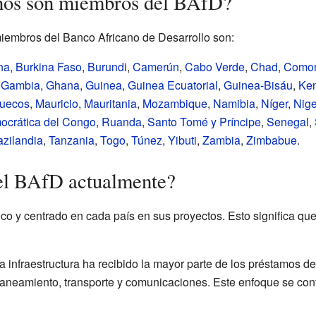
anos son miembros del BAfD?
iembros del Banco Africano de Desarrollo son:
na
,
Burkina Faso
,
Burundi
,
Camerún
,
Cabo Verde
,
Chad
,
Como
,
Gambia
,
Ghana
,
Guinea
,
Guinea Ecuatorial
,
Guinea-Bisáu
,
Ken
uecos
,
Mauricio
,
Mauritania
,
Mozambique
,
Namibia
,
Níger
,
Nige
ocrática del Congo
,
Ruanda
,
Santo Tomé y Príncipe
,
Senegal
,
zilandia
,
Tanzania
,
Togo
,
Túnez
,
Yibuti
,
Zambia
,
Zimbabue
.
 el BAfD actualmente?
o y centrado en cada país en sus proyectos. Esto significa que 
la infraestructura ha recibido la mayor parte de los préstamos de
saneamiento, transporte y comunicaciones. Este enfoque se conf