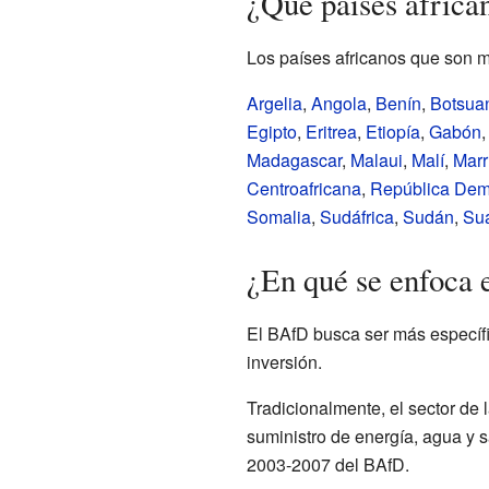
¿Qué países afric
Los países africanos que son m
Argelia
,
Angola
,
Benín
,
Botsua
Egipto
,
Eritrea
,
Etiopía
,
Gabón
Madagascar
,
Malaui
,
Malí
,
Marr
Centroafricana
,
República Dem
Somalia
,
Sudáfrica
,
Sudán
,
Sua
¿En qué se enfoca
El BAfD busca ser más específic
inversión.
Tradicionalmente, el sector de 
suministro de energía, agua y 
2003-2007 del BAfD.