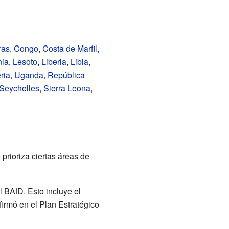
ras
,
Congo
,
Costa de Marfil
,
ia
,
Lesoto
,
Liberia
,
Libia
,
ria
,
Uganda
,
República
Seychelles
,
Sierra Leona
,
prioriza ciertas áreas de
l BAfD. Esto incluye el
irmó en el Plan Estratégico