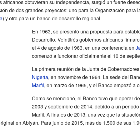
africanos obtuvieran su independencia, surgió un fuerte dese
ación de dos grandes proyectos: uno para la Organización para 
na
) y otro para un banco de desarrollo regional.
En 1963, se presentó una propuesta para establ
Desarrollo. Veintitrés gobiernos africanos firmar
el 4 de agosto de 1963, en una conferencia en
J
comenzó a funcionar oficialmente el 10 de septi
La primera reunión de la Junta de Gobernadores
Nigeria
, en noviembre de 1964. La sede del Ban
Marfil
, en marzo de 1965, y el Banco empezó a op
Como se mencionó, el Banco tuvo que operar d
2003 y septiembre de 2014, debido a un período 
Marfil. A finales de 2013, una vez que la situaci
riginal en Abiyán. Para junio de 2015, más de 1.500 de sus 1.