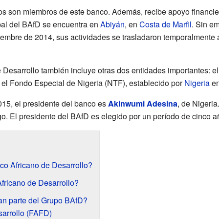
nos son miembros de este banco. Además, recibe apoyo financie
pal del BAfD se encuentra en
Abiyán
, en
Costa de Marfil
. Sin e
iembre de 2014, sus actividades se trasladaron temporalmente
 Desarrollo también incluye otras dos entidades importantes: e
 el Fondo Especial de Nigeria (NTF), establecido por
Nigeria
en
15, el presidente del banco es
Akinwumi Adesina
, de Nigeria
. El presidente del BAfD es elegido por un período de cinco a
co Africano de Desarrollo?
ricano de Desarrollo?
an parte del Grupo BAfD?
arrollo (FAFD)