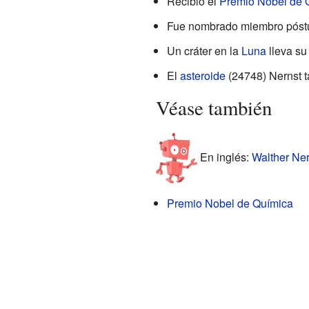
Recibió el
Premio Nobel de 
Fue nombrado miembro póst
Un cráter en la
Luna
lleva su
El
asteroide
(24748) Nernst 
Véase también
En inglés:
Walther Ner
Premio Nobel de Química