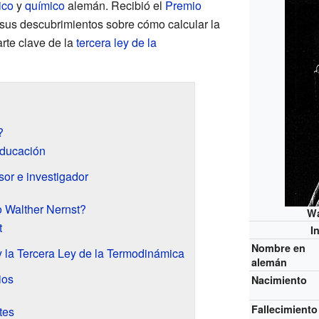
sico
y
químico
alemán. Recibió el
Premio
sus descubrimientos sobre cómo calcular la
rte clave de la
tercera ley de la
?
educación
sor e investigador
 Walther Nernst?
Wa
t
I
Nombre en
y la Tercera Ley de la Termodinámica
alemán
ios
Nacimiento
Fallecimiento
tes