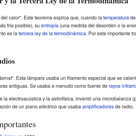
r y la Tercera Ley de la Termodinámica
 del calor". Este teorema explica que, cuando la
temperatura
de 
ás fría posible), su
entropía
(una medida del desorden o la energ
nto es la
tercera ley de la termodinámica
. Por este importante t
udios
Nernst". Esta lámpara usaba un filamento especial que se cale
paras antiguas. Se usaba a menudo como fuente de
rayos infrarr
 la electroacústica y la astrofísica, inventó una microbalanza 
ación de un piano eléctrico que usaba
amplificadores
de radio.
mportantes