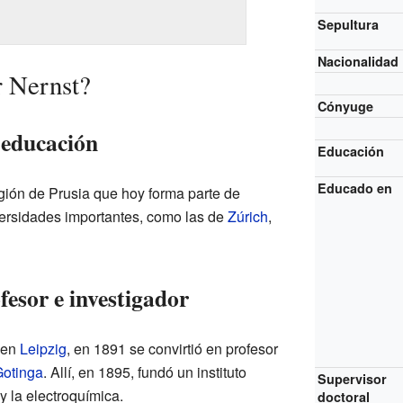
Sepultura
Nacionalidad
r Nernst?
Cónyuge
 educación
Educación
Educado en
gión de Prusia que hoy forma parte de
versidades importantes, como las de
Zúrich
,
esor e investigador
 en
Leipzig
, en 1891 se convirtió en profesor
Gotinga
. Allí, en 1895, fundó un instituto
Supervisor
 y la electroquímica.
doctoral