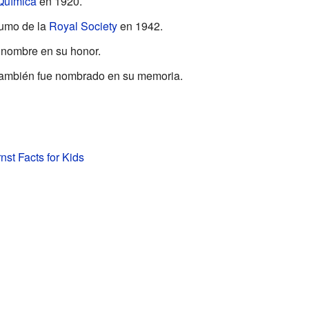
Química
en 1920.
umo de la
Royal Society
en 1942.
 nombre en su honor.
también fue nombrado en su memoria.
nst Facts for Kids