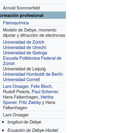
Arnold Sommerfeld
formación profesional
Fisicoquímica
Modelo de Debye, momento
r
dipolar y difracción de electrones
Universidad de Zúrich
Universidad de Utrecht
Universidad de Gotinga
Escuela Politécnica Federal de
Zúrich
Universidad de Leipzig
Universidad Humboldt de Berlín
Universidad Cornell
Lars Onsager
,
Felix Bloch
,
Rudolf Peierls,
Paul Scherrer
,
Hans Falkenhagen,
Hertha
Sponer
,
Fritz Zwicky
y Hans
Falkenhagen
Lars Onsager
longitud de Debye
Ecuación de Debye-Hückel