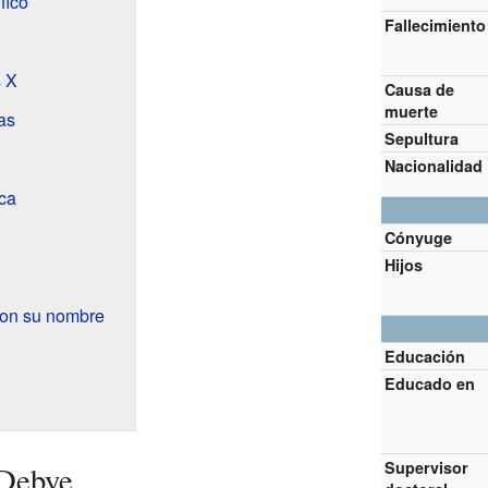
fico
Fallecimiento
s X
Causa de
muerte
as
Sepultura
Nacionalidad
ca
Cónyuge
Hijos
con su nombre
Educación
Educado en
Supervisor
 Debye