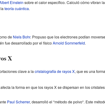
Albert Einstein
sobre el calor específico. Calculó cómo vibran la
 la
teoría cuántica
.
átomo de
Niels Bohr
. Propuso que los electrones podían moverse e
én fue desarrollado por el físico
Arnold Sommerfeld
.
yos X
ortaciones clave a la
cristalografía de rayos X
, que es una forma
fecta la forma en que los rayos X se dispersan en los cristales
iante
Paul Scherrer
, desarrolló el "método de polvo". Este método