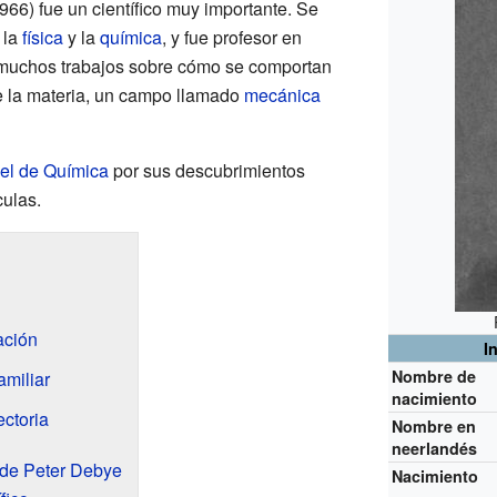
966) fue un científico muy importante. Se
, la
física
y la
química
, y fue profesor en
ó muchos trabajos sobre cómo se comportan
e la materia, un campo llamado
mecánica
el de Química
por sus descubrimientos
culas.
ación
I
Nombre de
amiliar
nacimiento
ectoria
Nombre en
neerlandés
s de Peter Debye
Nacimiento