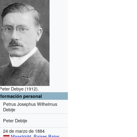
Peter Debye (1912).
nformación personal
Petrus Josephus Wilhelmus
Debije
Peter Debije
24 de marzo de 1884
Maastricht
,
Países Bajos