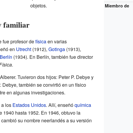
objetos.
Miembro de
 familiar
 fue profesor de
física
en varias
señó en
Utrecht
(1912),
Gotinga
(1913),
Berlín
(1934). En Berlín, también fue director
Física
.
lberer. Tuvieron dos hijos: Peter P. Debye y
. Debye, también se convirtió en un físico
dre en algunas investigaciones.
 a los
Estados Unidos
. Allí, enseñó
química
 1940 hasta 1952. En 1946, obtuvo la
 cambió su nombre neerlandés a su versión