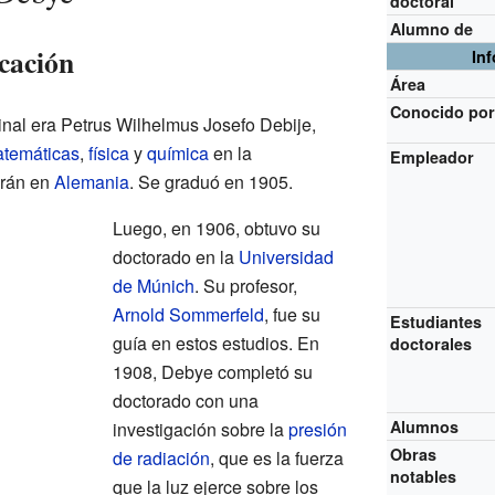
doctoral
Alumno de
cación
In
Área
Conocido po
nal era Petrus Wilhelmus Josefo Debije,
temáticas
,
física
y
química
en la
Empleador
grán en
Alemania
. Se graduó en 1905.
Luego, en 1906, obtuvo su
doctorado en la
Universidad
de Múnich
. Su profesor,
Arnold Sommerfeld
, fue su
Estudiantes
guía en estos estudios. En
doctorales
1908, Debye completó su
doctorado con una
Alumnos
investigación sobre la
presión
Obras
de radiación
, que es la fuerza
notables
que la luz ejerce sobre los