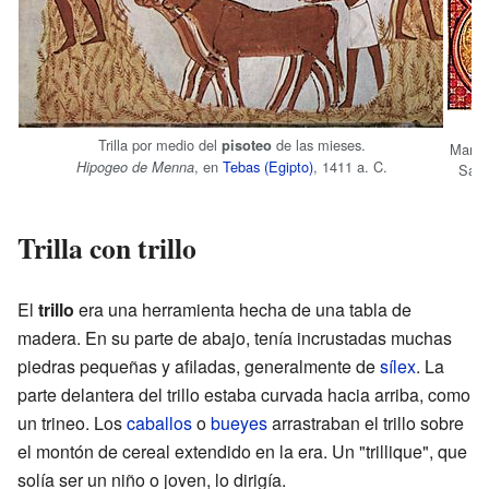
Trilla por medio del
de las mieses.
pisoteo
Martir
, en
Tebas (Egipto)
, 1411 a. C.
Hipogeo de Menna
Sain
Trilla con trillo
El
trillo
era una herramienta hecha de una tabla de
madera. En su parte de abajo, tenía incrustadas muchas
piedras pequeñas y afiladas, generalmente de
sílex
. La
parte delantera del trillo estaba curvada hacia arriba, como
un trineo. Los
caballos
o
bueyes
arrastraban el trillo sobre
el montón de cereal extendido en la era. Un "trillique", que
solía ser un niño o joven, lo dirigía.