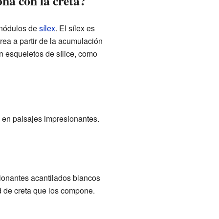
ona con la creta?
 nódulos de
sílex
. El sílex es
rea a partir de la acumulación
n esqueletos de sílice, como
 en paisajes impresionantes.
ionantes acantilados blancos
ad de creta que los compone.