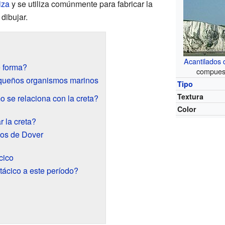
iza
y se utiliza comúnmente para fabricar la
dibujar.
Acantilados 
e forma?
compuest
equeños organismos marinos
Tipo
Textura
o se relaciona con la creta?
Color
 la creta?
dos de Dover
cico
tácico a este período?