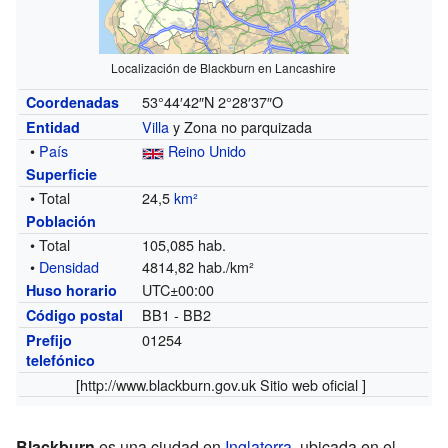
Localización de Blackburn en Lancashire
53°44′42″N
2°28′37″O
Coordenadas
Villa
y Zona no parquizada
Entidad
•
País
Reino Unido
Superficie
• Total
24,5
km²
Población
• Total
105,085 hab.
•
Densidad
4814,82 hab./km²
UTC±00:00
Huso horario
BB1 - BB2
Código postal
01254
Prefijo
telefónico
[http://
www.blackburn.gov.uk
Sitio web oficial ]
Blackburn
es una ciudad en
Inglaterra
, ubicada en el