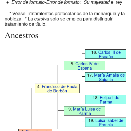
●
Error de formato
-
Error de formato
:
Su majestad
el rey
* Véase Tratamientos protocolarios de la monarquía y la
nobleza. * La
cursiva
solo se emplea para distinguir
tratamiento de título.
Ancestros
16.
Carlos III de
España
8.
Carlos IV de
España
17.
María Amalia de
Sajonia
4.
Francisco de Paula
de Borbón
18.
Felipe I de
Parma
9.
María Luisa de
Parma
19.
Luisa Isabel de
Francia