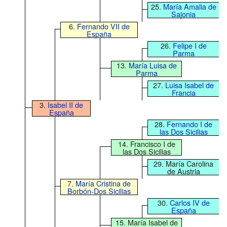
25.
María Amalia de
Sajonia
6.
Fernando VII de
España
26.
Felipe I de
Parma
13.
María Luisa de
Parma
27.
Luisa Isabel de
Francia
3.
Isabel II de
España
28.
Fernando I de
las Dos Sicilias
14. Francisco I de
las Dos Sicilias
29. María Carolina
de Austria
7.
María Cristina de
Borbón-Dos Sicilias
30.
Carlos IV de
España
15. María Isabel de