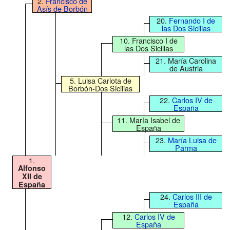
2.
Francisco de
Asís de Borbón
20.
Fernando I de
las Dos Sicilias
10. Francisco I de
las Dos Sicilias
21. María Carolina
de Austria
5. Luisa Carlota de
Borbón-Dos Sicilias
22.
Carlos IV de
España
11. María Isabel de
España
23.
María Luisa de
Parma
1.
Alfonso
XII de
España
24.
Carlos III de
España
12.
Carlos IV de
España