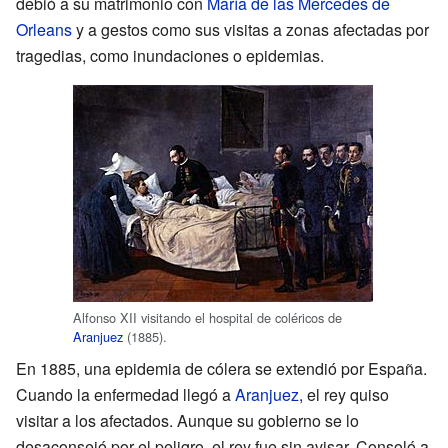
debió a su matrimonio con
María de las Mercedes de
Orleans
y a gestos como sus visitas a zonas afectadas por
tragedias, como inundaciones o epidemias.
Alfonso XII visitando el hospital de coléricos de
Aranjuez
(1885).
En 1885, una epidemia de cólera se extendió por España.
Cuando la enfermedad llegó a
Aranjuez
, el rey quiso
visitar a los afectados. Aunque su gobierno se lo
desaconsejó por el peligro, el rey fue sin avisar. Consoló a