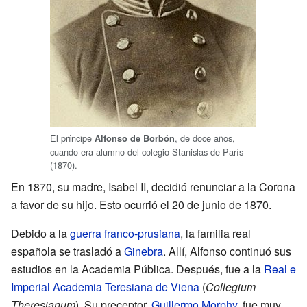
El príncipe
, de doce años,
Alfonso de Borbón
cuando era alumno del colegio Stanislas de París
(1870).
En 1870, su madre, Isabel II, decidió renunciar a la Corona
a favor de su hijo. Esto ocurrió el 20 de junio de 1870.
Debido a la
guerra franco-prusiana
, la familia real
española se trasladó a
Ginebra
. Allí, Alfonso continuó sus
estudios en la Academia Pública. Después, fue a la
Real e
Imperial Academia Teresiana de Viena
(
Collegium
Theresianum
). Su preceptor,
Guillermo Morphy
, fue muy