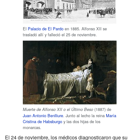
El
Palacio de El Pardo
en 1885. Alfonso XII se
trasladó allí y falleció el 25 de noviembre.
(1887) de
Muerte de Alfonso XII o el Último Beso
Juan Antonio Benlliure
. Junto al lecho la reina
María
Cristina de Habsburgo
y las dos hijas de los
monarcas.
El 24 de noviembre, los médicos diagnosticaron que su