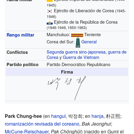
1945)
Ejército de Liberación de Corea
(1945-
1946)
Ejército de la República de Corea
(1946-1949, 1950-1963)
Manchukuo:
Teniente
Rango militar
Corea del Sur:
General
Segunda guerra sino-japonesa
,
guerra de
Conflictos
Corea
y
Guerra de Vietnam
Partido Democrático Republicano
Partido político
Firma
Park Chung-hee
(en
hangul
,
박정희
; en
hanja
,
朴正熙
;
romanización revisada del coreano
,
Bak Jeonghui
;
McCune-Reischauer
,
Pak Chǒnghŭi
) (nacido en Gumi el